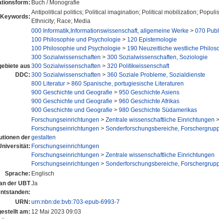
ationsform:
Buch / Monografie
Antipolitical politics; Political imagination; Political mobilization; Popul
Keywords:
Ethnicity; Race; Media
000 Informatik,Informationswissenschaft, allgemeine Werke
>
070 Publ
100 Philosophie und Psychologie
>
120 Epistemologie
100 Philosophie und Psychologie
>
190 Neuzeitliche westliche Philos
300 Sozialwissenschaften
>
300 Sozialwissenschaften, Soziologie
ebiete aus
300 Sozialwissenschaften
>
320 Politikwissenschaft
DDC:
300 Sozialwissenschaften
>
360 Soziale Probleme, Sozialdienste
800 Literatur
>
860 Spanische, portugiesische Literaturen
900 Geschichte und Geografie
>
950 Geschichte Asiens
900 Geschichte und Geografie
>
960 Geschichte Afrikas
900 Geschichte und Geografie
>
980 Geschichte Südamerikas
Forschungseinrichtungen
>
Zentrale wissenschaftliche Einrichtungen
Forschungseinrichtungen
>
Sonderforschungsbereiche, Forschergrup
tutionen der
gestalten
Universität:
Forschungseinrichtungen
Forschungseinrichtungen
>
Zentrale wissenschaftliche Einrichtungen
Forschungseinrichtungen
>
Sonderforschungsbereiche, Forschergrup
Sprache:
Englisch
 an der UBT
Ja
entstanden:
URN:
urn:nbn:de:bvb:703-epub-6993-7
estellt am:
12 Mai 2023 09:03