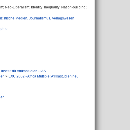
ism; Neo-Liberalism; Identity; Inequality; Nation-building;
izistische Medien, Journalismus, Verlagswesen
ophie
>
Institut für Afrikastudien - IAS
pen
>
EXC 2052 - Africa Multiple: Afrikastudien neu
pen