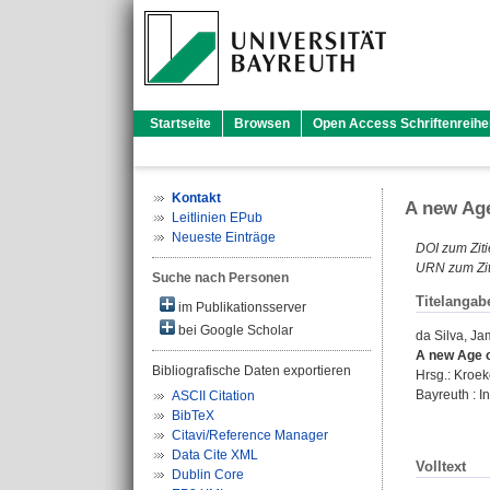
Startseite
Browsen
Open Access Schriftenreihe
Kontakt
A new Age
Leitlinien EPub
Neueste Einträge
DOI zum Ziti
URN zum Zit
Suche nach Personen
Titelangab
im Publikationsserver
bei Google Scholar
da Silva, Ja
A new Age of
Bibliografische Daten exportieren
Hrsg.:
Kroek
Bayreuth : In
ASCII Citation
BibTeX
Citavi/Reference Manager
Data Cite XML
Volltext
Dublin Core