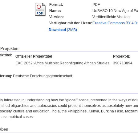
Format:
PDF
Name:
UoBASO 10 New Age of Ex
Version:
Veröffentlichte Version
Verfügbar mit der Lizenz
Creative Commons BY 4.0
Download
(2MB)
Projekten
kttitel:
Offizieller Projekttitel
Projekt-ID
EXC 2052: Africa Multiple: Reconfiguring African Studies
390713894
ierung:
Deutsche Forschungsgemeinschaft
y interested in understanding how the “glocal” scene intervened in the ways of doing
lished oligarchies and autocracies could present themselves as absolutely new and an
society, culture and education. India, the Philippines, Kenya, Burkina Faso, Moza
 as empirical cases.
aben