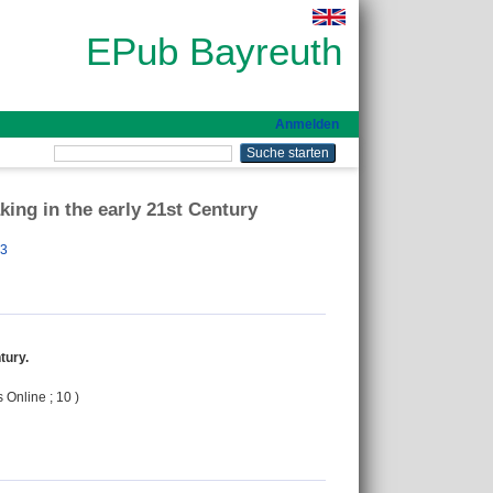
EPub Bayreuth
Anmelden
king in the early 21st Century
93
tury.
s Online ; 10 )