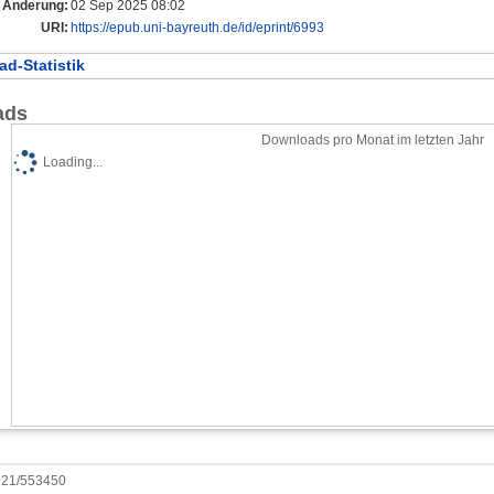
e Änderung:
02 Sep 2025 08:02
URI:
https://epub.uni-bayreuth.de/id/eprint/6993
d-Statistik
ads
Downloads pro Monat im letzten Jahr
Loading...
0921/553450