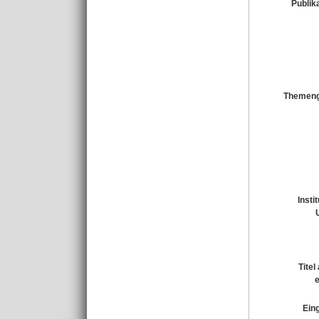
Publik
Themeng
Insti
Titel
Eing