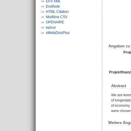
EP3 XML
EndNote
HTML Citation
Multiline CSV
OPENAIRE
epicur
xMetaDissPlus
Angaben zu 
Proje
Projektfinanz
Abstract
We are keenl
of longestab
of economy, 
were chosen
Weitere Ang