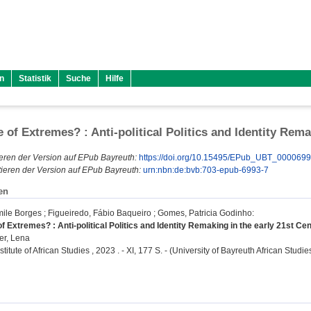
n
Statistik
Suche
Hilfe
 of Extremes? : Anti-political Politics and Identity Rema
eren der Version auf EPub Bayreuth:
https://doi.org/10.15495/EPub_UBT_000069
ieren der Version auf EPub Bayreuth:
urn:nbn:de:bvb:703-epub-6993-7
en
mile Borges
;
Figueiredo, Fábio Baqueiro
;
Gomes, Patricia Godinho
:
 Extremes? : Anti-political Politics and Identity Remaking in the early 21st Cen
er, Lena
stitute of African Studies , 2023 . - XI, 177 S. - (University of Bayreuth African Studie