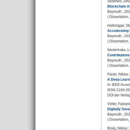
Sedlmeir, Joh
Blockchain Ad
Bayreuth , 2023
( Dissertation
Halbrügge, St
Accelerating S
Bayreuth , 2023
( Dissertation
Wederhake, L
Contributions
Bayreuth , 2023
( Dissertation
Farah, Niklas
A Deep Learn
In:
IEEE Access
ISSN 2169-35
DOI der Verla
Völter, Fabian
Digitally Sov
Bayreuth , 2023
( Dissertation
Braig, Niklas
;