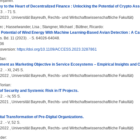
Benjamin
:
y to the Heart of Decentralized Finance : Unlocking the Potential of Crypto As
 . - 71 S.
, 2023 , Universität Bayreuth, Rechts- und Wirtschaftswissenschaftliche Fakultät)
rc
;
Hasselwander, Lisa
;
Stangner, Michael
;
Büttner, Ricardo
:
 Potential of Wind Energy With Machine Learning-Based Avian Detection : A Call
. Bd. 11 (2023) . - S. 64026-64048.
36
gsversion:
https://doi.org/10.1109/ACCESS.2023.3287861
Jan
:
ent as Marketing Objective in Service Ecosystems – Empirical Insights and Con
 . - XI, 245 S.
, 2022 , Universität Bayreuth, Rechts- und Wirtschaftswissenschaftliche Fakultät)
lorian
:
 Security and Systemic Risk in IT Projects.
 . - iv, 55 S.
, 2021 , Universität Bayreuth, Rechts- und Wirtschaftswissenschaftliche Fakultät)
tal Transformation of Pre-Digital Organizations.
 . - V, 52 S.
, 2022 , Universität Bayreuth, Rechts- und Wirtschaftswissenschaftliche Fakultät)
nder
: