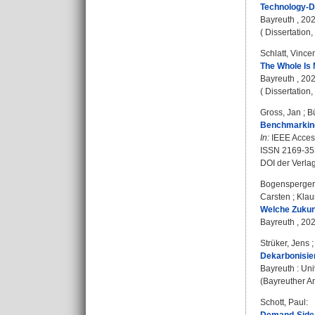
Technology-Dr
Bayreuth , 2022
( Dissertation
Schlatt, Vince
The Whole Is 
Bayreuth , 2022
( Dissertation
Gross, Jan
;
Bü
Benchmarking
In:
IEEE Access
ISSN 2169-35
DOI der Verla
Bogensperger
Carsten
;
Klau
Welche Zukunf
Bayreuth , 202
Strüker, Jens
Dekarbonisier
Bayreuth : Uni
(Bayreuther Ar
Schott, Paul
: