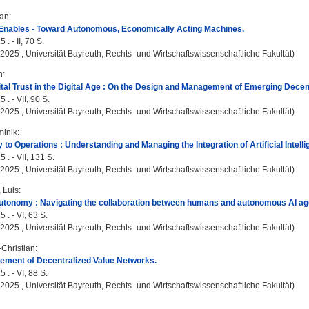
ian
:
 Enables - Toward Autonomous, Economically Acting Machines.
 . - II, 70 S.
, 2025 , Universität Bayreuth, Rechts- und Wirtschaftswissenschaftliche Fakultät)
n
:
ital Trust in the Digital Age : On the Design and Management of Emerging Dece
 . - VII, 90 S.
, 2025 , Universität Bayreuth, Rechts- und Wirtschaftswissenschaftliche Fakultät)
minik
:
 to Operations : Understanding and Managing the Integration of Artificial Intelli
 . - VII, 131 S.
, 2025 , Universität Bayreuth, Rechts- und Wirtschaftswissenschaftliche Fakultät)
 Luis
:
utonomy : Navigating the collaboration between humans and autonomous AI ag
 . - VI, 63 S.
, 2025 , Universität Bayreuth, Rechts- und Wirtschaftswissenschaftliche Fakultät)
-Christian
:
ement of Decentralized Value Networks.
 . - VI, 88 S.
, 2025 , Universität Bayreuth, Rechts- und Wirtschaftswissenschaftliche Fakultät)