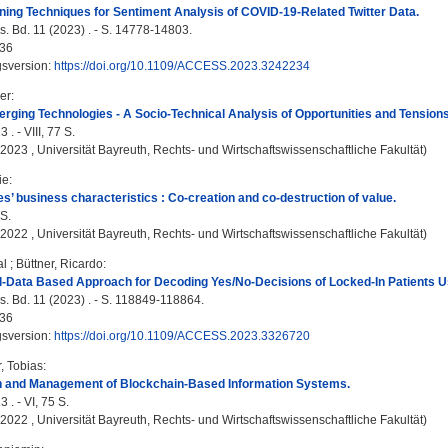
ing Techniques for Sentiment Analysis of COVID-19-Related Twitter Data.
. Bd. 11 (2023) . - S. 14778-14803.
36
gsversion:
https://doi.org/10.1109/ACCESS.2023.3242234
er
:
ging Technologies - A Socio-Technical Analysis of Opportunities and Tensions
 . - VIII, 77 S.
, 2023 , Universität Bayreuth, Rechts- und Wirtschaftswissenschaftliche Fakultät)
ie
:
s’ business characteristics : Co-creation and co-destruction of value.
 S.
, 2022 , Universität Bayreuth, Rechts- und Wirtschaftswissenschaftliche Fakultät)
al
;
Büttner, Ricardo
:
l-Data Based Approach for Decoding Yes/No-Decisions of Locked-In Patients U
. Bd. 11 (2023) . - S. 118849-118864.
36
gsversion:
https://doi.org/10.1109/ACCESS.2023.3326720
, Tobias
:
n and Management of Blockchain-Based Information Systems.
 . - VI, 75 S.
, 2022 , Universität Bayreuth, Rechts- und Wirtschaftswissenschaftliche Fakultät)