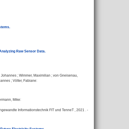
ystems.
 Analyzing Raw Sensor Data.
t, Johannes
;
Wimmer, Maximilian
;
von Gneisenau,
hannes
;
Völter, Fabiane
:
rmann, Mike
:
 Angewandte Informationstechnik FIT und TenneT , 2021 . -