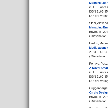
Machine Learn
In:
IEEE Access
ISSN 2169-35
DOI der Verla
Stohr, Alexand
Managing Emer
Bayreuth , 2023
( Dissertation
Herfort, Melan
Media agencie
2023 . - XI, 87
( Dissertation
Penava, Pasc
A Novel Smal
In:
IEEE Access
ISSN 2169-35
DOI der Verla
Guggenberger
On the Desig
Bayreuth , 2023
( Dissertation