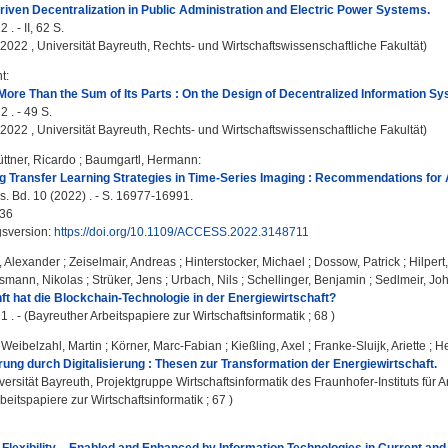
iven Decentralization in Public Administration and Electric Power Systems.
 . - II, 62 S.
, 2022 , Universität Bayreuth, Rechts- und Wirtschaftswissenschaftliche Fakultät)
nt
:
More Than the Sum of Its Parts : On the Design of Decentralized Information S
 . - 49 S.
, 2022 , Universität Bayreuth, Rechts- und Wirtschaftswissenschaftliche Fakultät)
ttner, Ricardo
;
Baumgartl, Hermann
:
 Transfer Learning Strategies in Time-Series Imaging : Recommendations for
. Bd. 10 (2022) . - S. 16977-16991.
36
gsversion:
https://doi.org/10.1109/ACCESS.2022.3148711
, Alexander
;
Zeiselmair, Andreas
;
Hinterstocker, Michael
;
Dossow, Patrick
;
Hilper
smann, Nikolas
;
Strüker, Jens
;
Urbach, Nils
;
Schellinger, Benjamin
;
Sedlmeir, Jo
t hat die Blockchain-Technologie in der Energiewirtschaft?
1 . - (Bayreuther Arbeitspapiere zur Wirtschaftsinformatik ; 68 )
;
Weibelzahl, Martin
;
Körner, Marc-Fabian
;
Kießling, Axel
;
Franke-Sluijk, Ariette
;
He
ung durch Digitalisierung : Thesen zur Transformation der Energiewirtschaft.
versität Bayreuth, Projektgruppe Wirtschaftsinformatik des Fraunhofer-Instituts für
beitspapiere zur Wirtschaftsinformatik ; 67 )