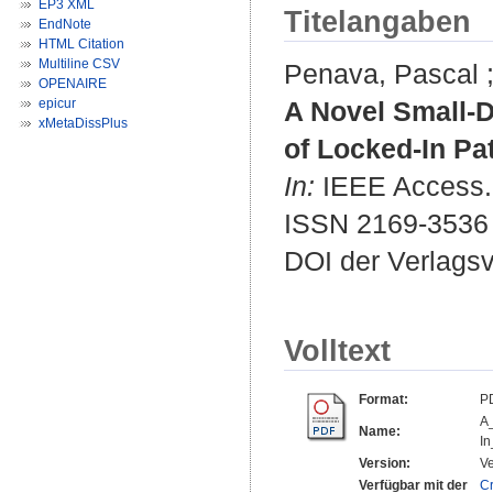
EP3 XML
Titelangaben
EndNote
HTML Citation
Multiline CSV
Penava, Pascal
OPENAIRE
epicur
A Novel Small-
xMetaDissPlus
of Locked-In Pa
In:
IEEE Access. 
ISSN 2169-3536
DOI der Verlags
Volltext
Format:
P
A
Name:
In
Version:
Ve
Verfügbar mit der
C