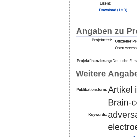
Lizenz
Download
(1MB)
Angaben zu Pr
Projekttitel:
Offizieller Pr
Open Access 
Projektfinanzierung:
Deutsche For
Weitere Angab
Artikel 
Publikationsform:
Brain-c
adversa
Keywords:
electr