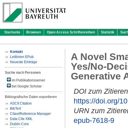
Startseite
Browsen
Open Access Schriftenreihen
Statistik
Suc
Kontakt
A Novel Sma
Leitlinien EPub
Neueste Einträge
Yes/No-Deci
Suche nach Personen
Generative 
im Publikationsserver
bei Google Scholar
DOI zum Zitieren
Bibliografische Daten exportieren
https://doi.org
ASCII Citation
BibTeX
URN zum Zitiere
Citavi/Reference Manager
epub-7618-9
Data Cite XML
Dublin Core