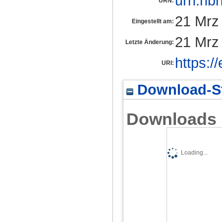
urn:nb
URN:
21 Mrz
Eingestellt am:
21 Mrz
Letzte Änderung:
https:/
URI:
Download-St
Downloads
Loading...