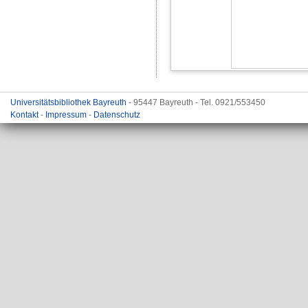
Universitätsbibliothek Bayreuth
- 95447 Bayreuth - Tel. 0921/553450
Kontakt
-
Impressum
-
Datenschutz