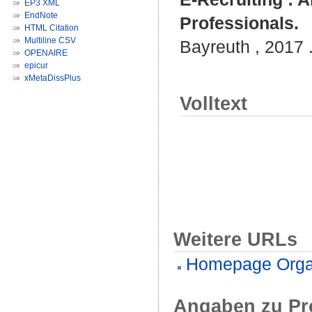
EP3 XML
EndNote
Professionals.
HTML Citation
Multiline CSV
Bayreuth , 2017 .
OPENAIRE
epicur
xMetaDissPlus
Volltext
Weitere URLs
Homepage Orga
Angaben zu Pr