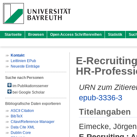
Startseite
Browsen
Open Access Schriftenreihen
Statistik
Suc
Kontakt
E-Recruitin
Leitlinien EPub
Neueste Einträge
HR-Professi
Suche nach Personen
URN zum Zitiere
im Publikationsserver
bei Google Scholar
epub-3336-3
Bibliografische Daten exportieren
Titelangaben
ASCII Citation
BibTeX
Citavi/Reference Manager
Eimecke, Jörgen
Data Cite XML
Dublin Core
E-Recruiting : 