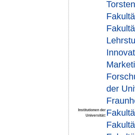
Torste
Fakultä
Fakultä
Lehrstu
Innovat
Marketi
Forsch
der Uni
Fraunh
Fakultä
Institutionen der
Universität:
Fakultä