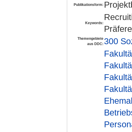
Projekt
Publikationsform:
Recruit
Keywords:
Präfere
300 So
Themengebiete
aus DDC:
Fakultä
Fakultä
Fakultä
Fakultä
Ehemal
Betrieb
Persona