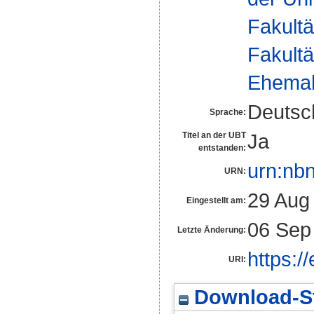
Fakultä
Fakultä
Ehemal
Deutsc
Sprache:
Ja
Titel an der UBT
entstanden:
urn:nb
URN:
29 Aug
Eingestellt am:
06 Sep
Letzte Änderung:
https:/
URI:
Download-St