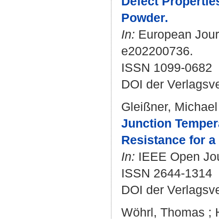
Defect Properti
Powder.
In:
European Journa
e202200736.
ISSN 1099-0682
DOI der Verlagsv
Gleißner, Michael
Junction Temper
Resistance for 
In:
IEEE Open Journ
ISSN 2644-1314
DOI der Verlagsv
Wöhrl, Thomas
;