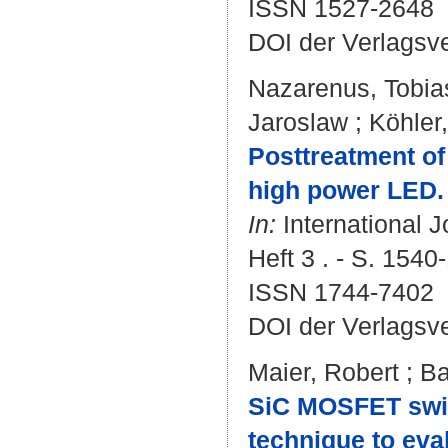
ISSN 1527-2648
DOI der Verlagsv
Nazarenus, Tobia
Jaroslaw
;
Köhler
Posttreatment of
high power LED.
In:
International J
Heft 3 . - S. 1540
ISSN 1744-7402
DOI der Verlagsv
Maier, Robert
;
Ba
SiC MOSFET swit
technique to eva