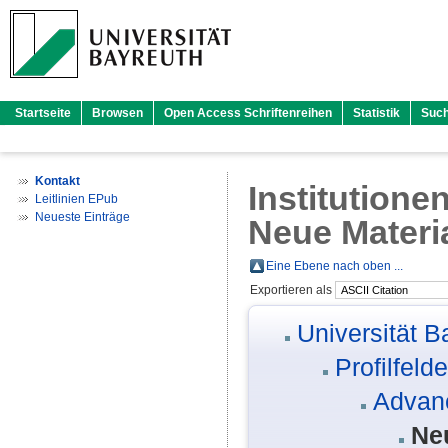
Startseite
Browsen
Open Access Schriftenreihen
Statistik
Suc
Kontakt
Institutione
Leitlinien EPub
Neueste Einträge
Neue Materi
Eine Ebene nach oben ...
Exportieren als
Universität B
Profilfelde
Advan
Ne