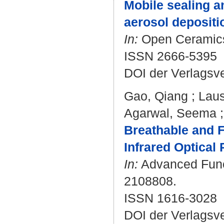
Mobile sealing a
aerosol depositi
In:
Open Ceramics.
ISSN 2666-5395
DOI der Verlagsv
Gao, Qiang
;
Laus
Agarwal, Seema
Breathable and 
Infrared Optical
In:
Advanced Functi
2108808.
ISSN 1616-3028
DOI der Verlagsv