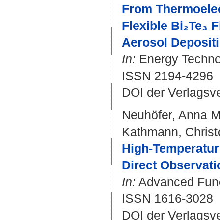
From Thermoelect
Flexible Bi₂Te₃ 
Aerosol Deposit
In:
Energy Technol
ISSN 2194-4296
DOI der Verlagsv
Neuhöfer, Anna M
Kathmann, Christ
High-Temperature
Direct Observati
In:
Advanced Funct
ISSN 1616-3028
DOI der Verlagsv