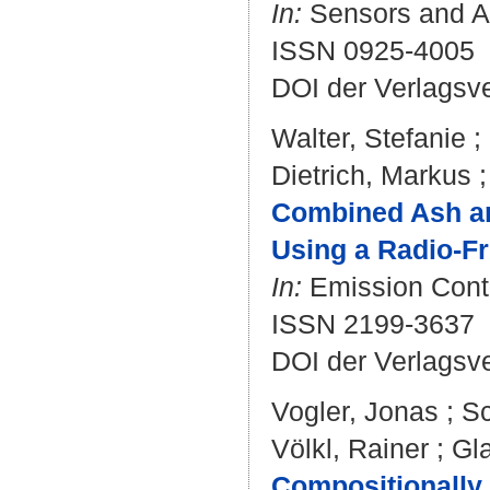
In:
Sensors and Ac
ISSN 0925-4005
DOI der Verlagsv
Walter, Stefanie
;
Dietrich, Markus
Combined Ash and
Using a Radio-F
In:
Emission Contro
ISSN 2199-3637
DOI der Verlagsv
Vogler, Jonas
;
Sc
Völkl, Rainer
;
Gl
Compositionally