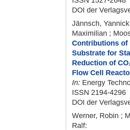
ISSN 1527-2648
DOI der Verlagsv
Jännsch, Yannick
Maximilian
;
Moos
Contributions of
Substrate for St
Reduction of CO₂
Flow Cell Reacto
In:
Energy Technol
ISSN 2194-4296
DOI der Verlagsv
Werner, Robin
;
M
Ralf
: