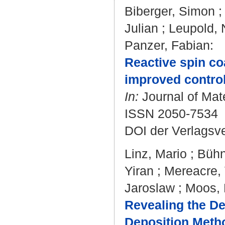
Biberger, Simon
Julian
;
Leupold, 
Panzer, Fabian
:
Reactive spin co
improved control 
In:
Journal of Mate
ISSN 2050-7534
DOI der Verlagsv
Linz, Mario
;
Bühn
Yiran
;
Mereacre, 
Jaroslaw
;
Moos, 
Revealing the D
Deposition Metho