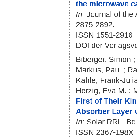
the microwave ca
In:
Journal of the 
2875-2892.
ISSN 1551-2916
DOI der Verlagsv
Biberger, Simon
Markus, Paul
;
Ra
Kahle, Frank-Juli
Herzig, Eva M.
;
M
First of Their Ki
Absorber Layer 
In:
Solar RRL. Bd. 
ISSN 2367-198X