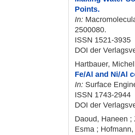
Points.
In:
Macromolecular
2500080.
ISSN 1521-3935
DOI der Verlagsv
Hartbauer, Michel
Fe/Al and Ni/Al c
In:
Surface Enginee
ISSN 1743-2944
DOI der Verlagsv
Daoud, Haneen
;
Esma
;
Hofmann,