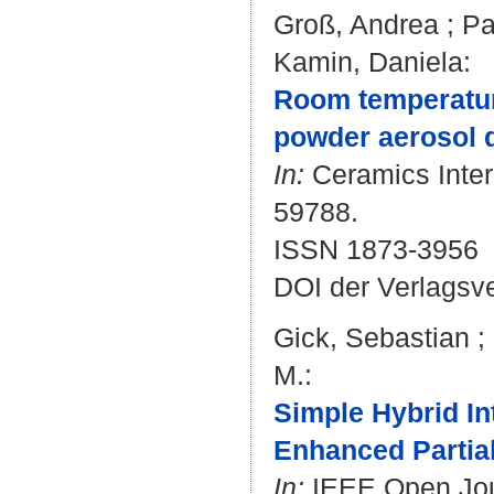
Groß, Andrea
;
Pa
Kamin, Daniela
:
Room temperatur
powder aerosol 
In:
Ceramics Intern
59788.
ISSN 1873-3956
DOI der Verlagsv
Gick, Sebastian
;
M.
:
Simple Hybrid In
Enhanced Partial
In:
IEEE Open Journ