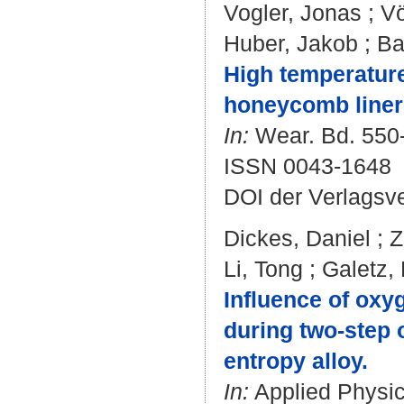
Vogler, Jonas
;
Vö
Huber, Jakob
;
Ba
High temperature
honeycomb liner
In:
Wear. Bd. 550-
ISSN 0043-1648
DOI der Verlagsv
Dickes, Daniel
;
Z
Li, Tong
;
Galetz,
Influence of oxy
during two-step 
entropy alloy.
In:
Applied Physics