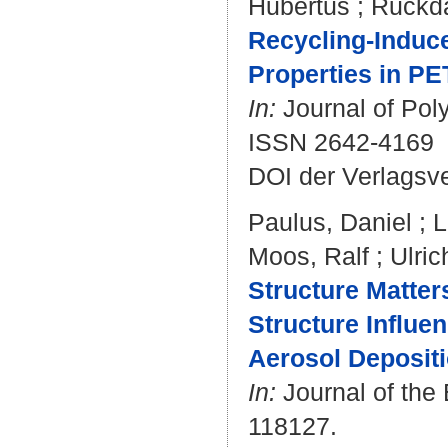
Hubertus
;
Ruckdä
Recycling-Induc
Properties in P
In:
Journal of Poly
ISSN 2642-4169
DOI der Verlagsv
Paulus, Daniel
;
L
Moos, Ralf
;
Ulric
Structure Matter
Structure Influe
Aerosol Deposit
In:
Journal of the 
118127.