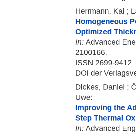
Herrmann, Kai
;
L
Homogeneous Pol
Optimized Thick
In:
Advanced Energ
2100166.
ISSN 2699-9412
DOI der Verlagsv
Dickes, Daniel
;
Ö
Uwe
:
Improving the Ad
Step Thermal Ox
In:
Advanced Engin