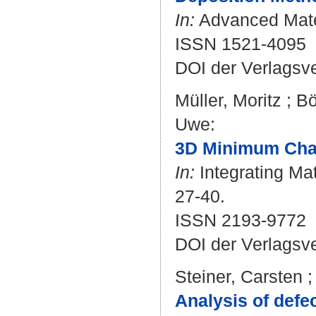
In:
Advanced Mater
ISSN 1521-4095
DOI der Verlagsv
Müller, Moritz
;
Bö
Uwe
:
3D Minimum Chann
In:
Integrating Mat
27-40.
ISSN 2193-9772
DOI der Verlagsv
Steiner, Carsten
Analysis of defe