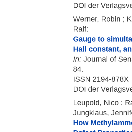
DOI der Verlagsv
Werner, Robin
;
K
Ralf
:
Gauge to simulta
Hall constant, an
In:
Journal of Sens
84.
ISSN 2194-878X
DOI der Verlagsv
Leupold, Nico
;
R
Jungklaus, Jennif
How Methylammon