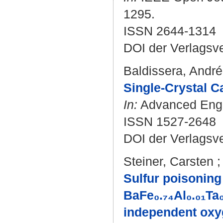
1295.
ISSN 2644-1314
DOI der Verlagsv
Baldissera, André
Single-Crystal C
In:
Advanced Engin
ISSN 1527-2648
DOI der Verlagsv
Steiner, Carsten
Sulfur poisoning
BaFe₀.₇₄Al₀.₀₁Ta₀
independent oxy