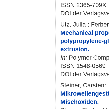
ISSN 2365-709X
DOI der Verlagsv
Utz, Julia
;
Ferber
Mechanical prope
polypropylene-gl
extrusion.
In:
Polymer Compos
ISSN 1548-0569
DOI der Verlagsv
Steiner, Carsten
:
Mikrowellengest
Mischoxiden.