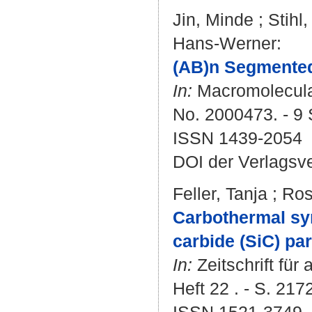
Jin, Minde
;
Stihl
Hans-Werner
:
(AB)n Segmented
In:
Macromolecular
No. 2000473. - 9 
ISSN 1439-2054
DOI der Verlagsv
Feller, Tanja
;
Ros
Carbothermal syn
carbide (SiC) par
In:
Zeitschrift fü
Heft 22 . - S. 217