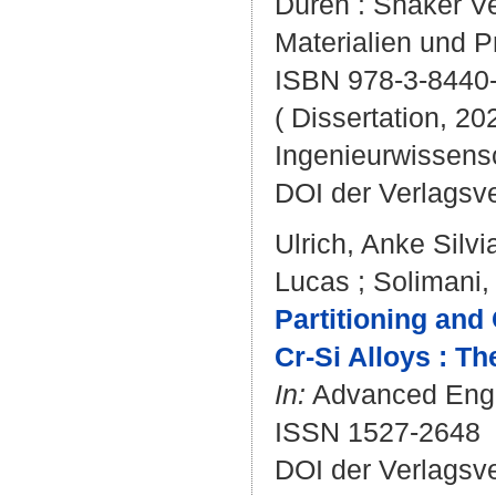
Düren : Shaker Ver
Materialien und P
ISBN 978-3-8440
( Dissertation, 20
Ingenieurwissens
DOI der Verlagsv
Ulrich, Anke Silvi
Lucas
;
Solimani, 
Partitioning and
Cr-Si Alloys : Th
In:
Advanced Engin
ISSN 1527-2648
DOI der Verlagsv