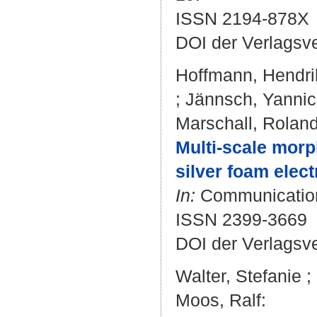
ISSN 2194-878X
DOI der Verlagsv
Hoffmann, Hendri
;
Jännsch, Yannic
Marschall, Rolan
Multi-scale morp
silver foam elec
In:
Communications
ISSN 2399-3669
DOI der Verlagsv
Walter, Stefanie
;
Moos, Ralf
: