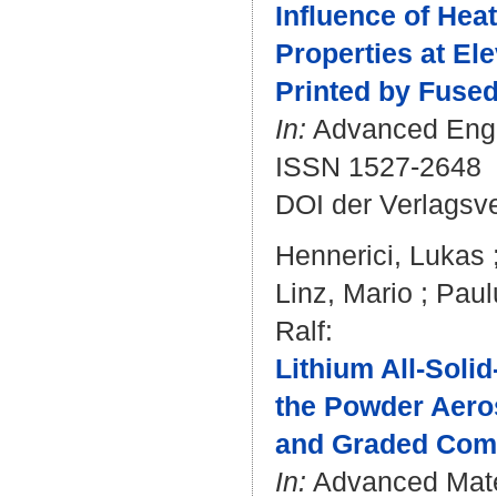
Influence of Hea
Properties at El
Printed by Fused
In:
Advanced Engin
ISSN 1527-2648
DOI der Verlagsv
Hennerici, Lukas
Linz, Mario
;
Paul
Ralf
:
Lithium All-Soli
the Powder Aeros
and Graded Comp
In:
Advanced Mater