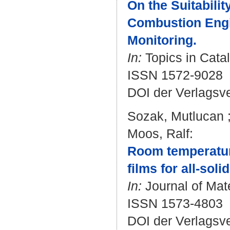
On the Suitabili
Combustion Engi
Monitoring.
In:
Topics in Catal
ISSN 1572-9028
DOI der Verlagsv
Sozak, Mutlucan
Moos, Ralf
:
Room temperatur
films for all-sol
In:
Journal of Mate
ISSN 1573-4803
DOI der Verlagsv