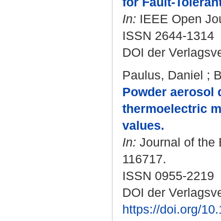
for Fault-Toleran
In:
IEEE Open Journ
ISSN 2644-1314
DOI der Verlagsv
Paulus, Daniel
;
B
Powder aerosol d
thermoelectric m
values.
In:
Journal of the 
116717.
ISSN 0955-2219
DOI der Verlagsve
https://doi.org/1