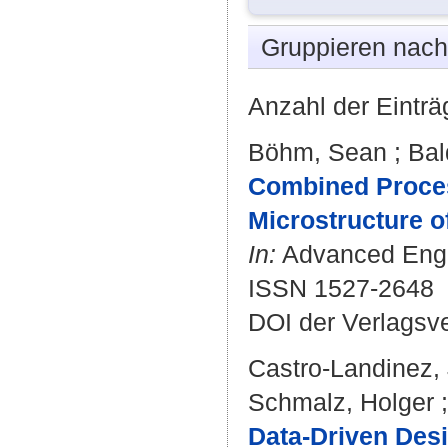
Gruppieren nac
Anzahl der Einträ
Böhm, Sean
;
Bal
Combined Process
Microstructure o
In:
Advanced Engin
ISSN 1527-2648
DOI der Verlagsv
Castro-Landinez,
Schmalz, Holger
Data-Driven Des