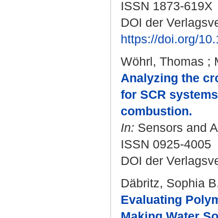
ISSN 1873-619X
DOI der Verlagsve
https://doi.org/1
Wöhrl, Thomas
;
Analyzing the cr
for SCR systems 
combustion.
In:
Sensors and Ac
ISSN 0925-4005
DOI der Verlagsv
Däbritz, Sophia B
Evaluating Polym
Making Water Sol