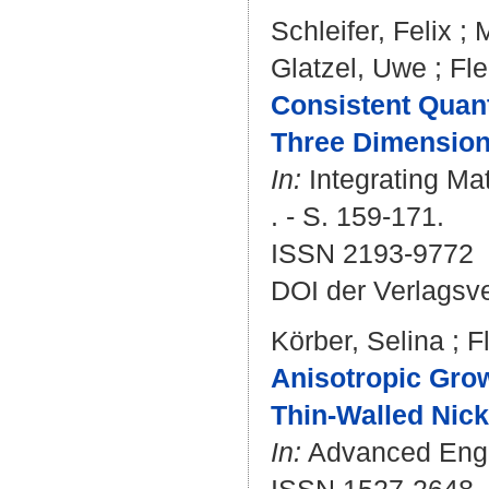
Schleifer, Felix
;
M
Glatzel, Uwe
;
Fle
Consistent Quant
Three Dimension
In:
Integrating Mat
. - S. 159-171.
ISSN 2193-9772
DOI der Verlagsv
Körber, Selina
;
F
Anisotropic Grow
Thin-Walled Nick
In:
Advanced Engin