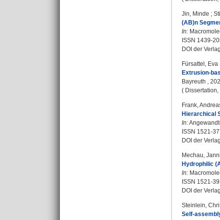
Jin, Minde
;
St
(AB)n Segment
In:
Macromolecu
ISSN 1439-20
DOI der Verla
Fürsattel, Eva
Extrusion-bas
Bayreuth , 202
( Dissertation
Frank, Andrea
Hierarchical 
In:
Angewandte 
ISSN 1521-37
DOI der Verla
Mechau, Jann
Hydrophilic 
In:
Macromolecu
ISSN 1521-39
DOI der Verla
Steinlein, Chr
Self-assembly