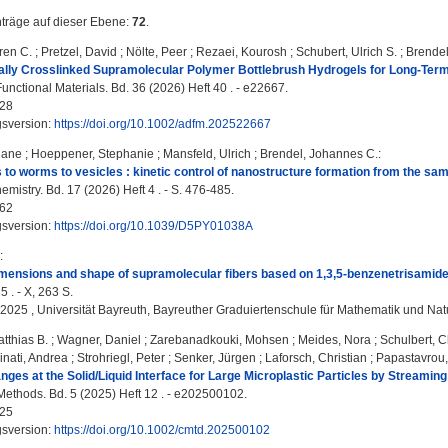
nträge auf dieser Ebene:
72
.
ren C.
;
Pretzel, David
;
Nölte, Peer
;
Rezaei, Kourosh
;
Schubert, Ulrich S.
;
Brendel
lly Crosslinked Supramolecular Polymer Bottlebrush Hydrogels for Long-Term 
nctional Materials. Bd. 36 (2026) Heft 40 . - e22667.
28
gsversion:
https://doi.org/10.1002/adfm.202522667
iane
;
Hoeppener, Stephanie
;
Mansfeld, Ulrich
;
Brendel, Johannes C.
:
to worms to vesicles : kinetic control of nanostructure formation from the sa
mistry. Bd. 17 (2026) Heft 4 . - S. 476-485.
62
gsversion:
https://doi.org/10.1039/D5PY01038A
:
imensions and shape of supramolecular fibers based on 1,3,5-benzenetrisamide
5 . - X, 263 S.
, 2025 , Universität Bayreuth, Bayreuther Graduiertenschule für Mathematik und Na
tthias B.
;
Wagner, Daniel
;
Zarebanadkouki, Mohsen
;
Meides, Nora
;
Schulbert, C
nati, Andrea
;
Strohriegl, Peter
;
Senker, Jürgen
;
Laforsch, Christian
;
Papastavrou
nges at the Solid/Liquid Interface for Large Microplastic Particles by Streaming 
ethods. Bd. 5 (2025) Heft 12 . - e202500102.
25
gsversion:
https://doi.org/10.1002/cmtd.202500102