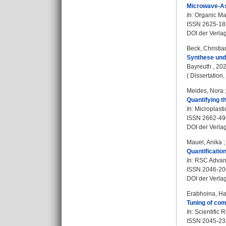
Microwave-Ass
In:
Organic Mate
ISSN 2625-18
DOI der Verla
Beck, Christi
Synthese und 
Bayreuth , 2023
( Dissertation
Meides, Nora
Quantifying t
In:
Microplasti
ISSN 2662-49
DOI der Verla
Mauel, Anika
Quantificatio
In:
RSC Advance
ISSN 2046-20
DOI der Verla
Erabhoina, H
Tuning of comp
In:
Scientific R
ISSN 2045-23