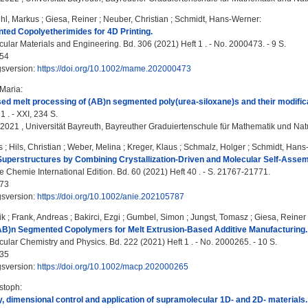
ihl, Markus
;
Giesa, Reiner
;
Neuber, Christian
;
Schmidt, Hans-Werner
:
ed Copolyetherimides for 4D Printing.
lar Materials and Engineering. Bd. 306 (2021) Heft 1 . - No. 2000473. - 9 S.
54
gsversion:
https://doi.org/10.1002/mame.202000473
 Maria
:
ed melt processing of (AB)n segmented poly(urea-siloxane)s and their modific
1 . - XXI, 234 S.
, 2021 , Universität Bayreuth, Bayreuther Graduiertenschule für Mathematik und Na
s
;
Hils, Christian
;
Weber, Melina
;
Kreger, Klaus
;
Schmalz, Holger
;
Schmidt, Hans
Superstructures by Combining Crystallization-Driven and Molecular Self-Assem
Chemie International Edition. Bd. 60 (2021) Heft 40 . - S. 21767-21771.
73
gsversion:
https://doi.org/10.1002/anie.202105787
ik
;
Frank, Andreas
;
Bakirci, Ezgi
;
Gumbel, Simon
;
Jungst, Tomasz
;
Giesa, Reiner
(AB)n Segmented Copolymers for Melt Extrusion-Based Additive Manufacturing.
lar Chemistry and Physics. Bd. 222 (2021) Heft 1 . - No. 2000265. - 10 S.
35
gsversion:
https://doi.org/10.1002/macp.202000265
istoph
:
, dimensional control and application of supramolecular 1D- and 2D- materials.