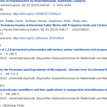
ss to Polythioesters by Heterobimetallic Aluminium Catalysis.
mmunications. Bd. 60 (2024) Heft 34 . - S. 4541-4544.
48X
gsversion:
https://doi.org/10.1039/D4CC00811A
are
;
Battke, David
;
Schlaad, Helmut
;
Deglmann, Peter
;
Plajer, Alex
:
Terpolymerisation of Elemental Sulfur Waste with Propylene Oxide and Carbon D
Chemie International Edition. Bd. 63 (2024) Heft 17 . - e202319810.
73
gsversion:
https://doi.org/10.1002/anie.202319810
s
:
 of 1,3,5-benzenetricarboxamides with tertiary amino substituents and preparat
4 . - X, 195 S.
, 2023 , Universität Bayreuth, Bayreuther Graduiertenschule für Mathematik und Na
r the Formation and Degradation of Microplastic : Results from Accelerated W
 . - VII, 215 S.
, 2023 , Universität Bayreuth, Bayreuther Graduiertenschule für Mathematik und Na
kus
:
pramolecular nanofibers and their applications in nanoparticle immobilization a
 . - VIII, 248 S.
, 2022 , Universität Bayreuth, Bayreuther Graduiertenschule für Mathematik und Na
n
;
Strohriegl, Peter
: