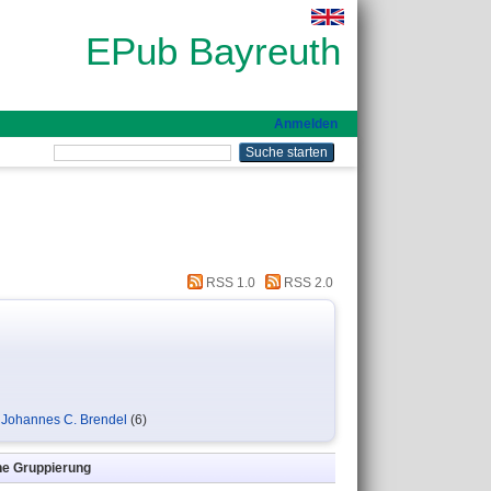
EPub Bayreuth
Anmelden
RSS 1.0
RSS 2.0
. Johannes C. Brendel
(6)
ne Gruppierung