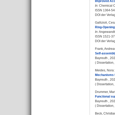
Improved Acce
In:
Chemical Co
ISSN 1364-5
DOI der Verla
Gallizioli, Ces
Ring‐Opening 
In:
Angewandte 
ISSN 1521-37
DOI der Verla
Frank, Andrea
Self-assembly
Bayreuth , 202
( Dissertation
Meides, Nora
:
Mechanisms fo
Bayreuth , 2023
( Dissertation
Drummer, Mar
Functional su
Bayreuth , 2023
( Dissertation
Beck, Christia