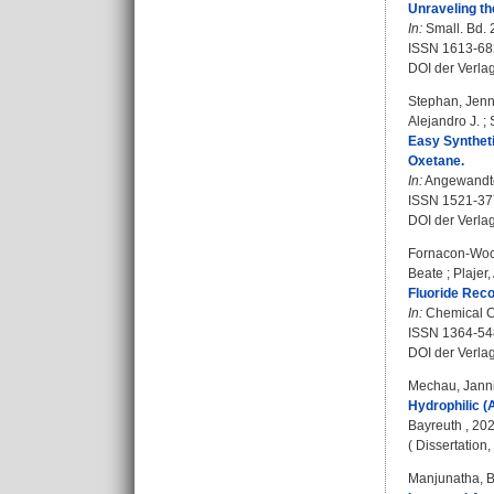
Unraveling t
In:
Small. Bd. 
ISSN 1613-68
DOI der Verla
Stephan, Jen
Alejandro J.
;
Easy Syntheti
Oxetane.
In:
Angewandte 
ISSN 1521-37
DOI der Verla
Fornacon-Woo
Beate
;
Plajer,
Fluoride Reco
In:
Chemical Co
ISSN 1364-5
DOI der Verla
Mechau, Jann
Hydrophilic (
Bayreuth , 202
( Dissertation
Manjunatha, 