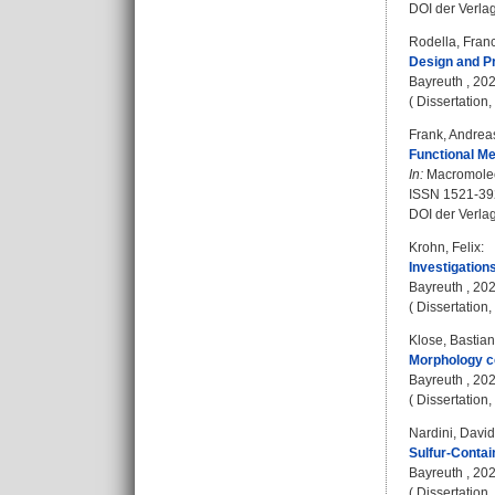
DOI der Verla
Rodella, Fran
Design and Pr
Bayreuth , 2022
( Dissertation
Frank, Andrea
Functional M
In:
Macromolecu
ISSN 1521-39
DOI der Verla
Krohn, Felix
:
Investigation
Bayreuth , 2022
( Dissertation
Klose, Bastian
Morphology co
Bayreuth , 2022
( Dissertation
Nardini, David
Sulfur-Contai
Bayreuth , 2022
( Dissertation