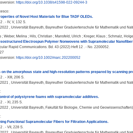
gsversion:
https://doi.org/10.1038/s41598-022-09244-3
cesco
:
operties of Novel Host Materials for Blue TADF OLEDs.
 . - IV, V, 132 S.
, 2022 , Universität Bayreuth, Bayreuther Graduiertenschule für Mathematik und Na
s
;
Weber, Melina
;
Hils, Christian
;
Mansfeld, Ulrich
;
Kreger, Klaus
;
Schmalz, Holge
esostructured Electrospun Polymer Nonwovens with Supramolecular Nanofiber
lar Rapid Communications. Bd. 43 (2022) Heft 12 . - No. 2200052.
27
gsversion:
https://doi.org/10.1002/marc.202200052
s on the amorphous state and high-resolution patterns prepared by scanning pr
 . - XIII, 206 S.
, 2021 , Universität Bayreuth, Bayreuther Graduiertenschule für Mathematik und Na
:
ntrol of polystyrene foams with supramolecular additives.
 . - XI, 235 S.
, 2022 , Universität Bayreuth, Fakultät für Biologie, Chemie und Geowissenschaften)
:
ning Functional Supramolecular Fibers for Filtration Applications.
 . - VII, 228 S.
, 2022 , Universität Bayreuth, Bayreuther Graduiertenschule für Mathematik und Na