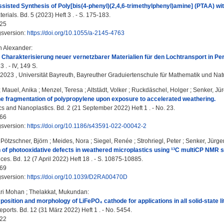
isted Synthesis of Poly[bis(4-phenyl)(2,4,6-trimethylphenyl)amine] (PTAA) wi
rials. Bd. 5 (2023) Heft 3 . - S. 175-183.
25
gsversion:
https://doi.org/10.1055/a-2145-4763
an Alexander
:
Charakterisierung neuer vernetzbarer Materialien für den Lochtransport in Per
 . - IV, 149 S.
, 2023 , Universität Bayreuth, Bayreuther Graduiertenschule für Mathematik und Na
;
Mauel, Anika
;
Menzel, Teresa
;
Altstädt, Volker
;
Ruckdäschel, Holger
;
Senker, Jü
he fragmentation of polypropylene upon exposure to accelerated weathering.
cs and Nanoplastics. Bd. 2 (21 September 2022) Heft 1 . - No. 23.
66
gsversion:
https://doi.org/10.1186/s43591-022-00042-2
;
Pötzschner, Björn
;
Meides, Nora
;
Siegel, Renée
;
Strohriegl, Peter
;
Senker, Jürge
n of photooxidative defects in weathered microplastics using ¹³C multiCP NMR 
s. Bd. 12 (7 April 2022) Heft 18 . - S. 10875-10885.
69
gsversion:
https://doi.org/10.1039/D2RA00470D
ari Mohan
;
Thelakkat, Mukundan
:
osition and morphology of ­LiFePO₄ cathode for applications in all solid‑state l
eports. Bd. 12 (31 März 2022) Heft 1 . - No. 5454.
22