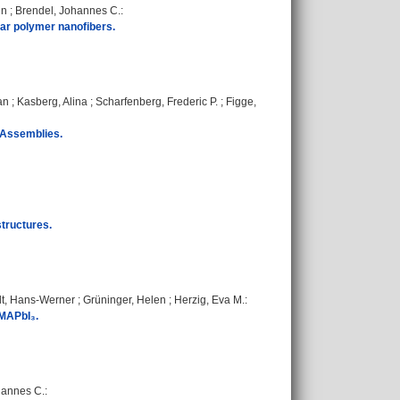
in
;
Brendel, Johannes C.
:
lar polymer nanofibers.
an
;
Kasberg, Alina
;
Scharfenberg, Frederic P.
;
Figge,
 Assemblies.
tructures.
t, Hans-Werner
;
Grüninger, Helen
;
Herzig, Eva M.
:
 MAPbI₃.
hannes C.
: