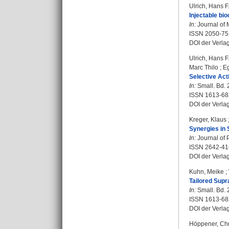
Ulrich, Hans F
Injectable bi
In:
Journal of M
ISSN 2050-75
DOI der Verla
Ulrich, Hans F
Marc Thilo
;
Eg
Selective Act
In:
Small. Bd. 
ISSN 1613-68
DOI der Verla
Kreger, Klaus
Synergies in 
In:
Journal of 
ISSN 2642-41
DOI der Verla
Kuhn, Meike
;
Tailored Supr
In:
Small. Bd. 
ISSN 1613-68
DOI der Verla
Höppener, Chr