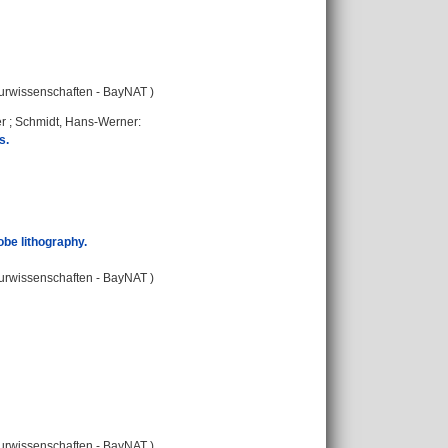
turwissenschaften - BayNAT )
r
;
Schmidt, Hans-Werner
:
s.
obe lithography.
turwissenschaften - BayNAT )
turwissenschaften - BayNAT )