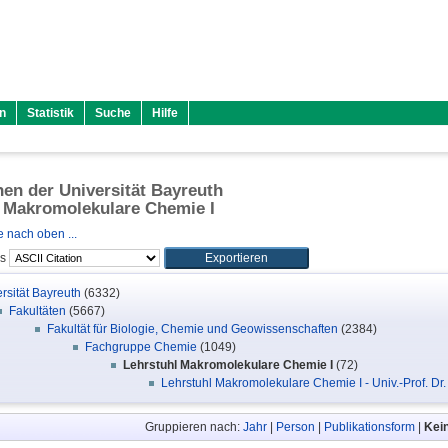
n
Statistik
Suche
Hilfe
onen der Universität Bayreuth
 Makromolekulare Chemie I
 nach oben ...
ls
rsität Bayreuth
(6332)
Fakultäten
(5667)
Fakultät für Biologie, Chemie und Geowissenschaften
(2384)
Fachgruppe Chemie
(1049)
Lehrstuhl Makromolekulare Chemie I
(72)
Lehrstuhl Makromolekulare Chemie I - Univ.-Prof. Dr
Gruppieren nach:
Jahr
|
Person
|
Publikationsform
|
Kei