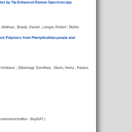
gates by Tip-Enhanced Raman Spectroscopy.
, Mathias
;
Braatz, Daniel
;
Langer, Robert
;
Müller,
lock Polymers from Phenylisothiocyanate and
hristiane
;
Silbernagl, Dorothee
;
Sturm, Heinz
;
Paulus,
turwissenschaften - BayNAT )