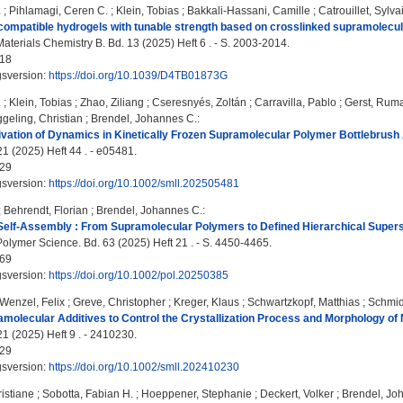
.
;
Pihlamagi, Ceren C.
;
Klein, Tobias
;
Bakkali-Hassani, Camille
;
Catrouillet, Sylva
ocompatible hydrogels with tunable strength based on crosslinked supramolecu
aterials Chemistry B. Bd. 13 (2025) Heft 6 . - S. 2003-2014.
18
gsversion:
https://doi.org/10.1039/D4TB01873G
.
;
Klein, Tobias
;
Zhao, Ziliang
;
Cseresnyés, Zoltán
;
Carravilla, Pablo
;
Gerst, Rum
geling, Christian
;
Brendel, Johannes C.
:
ivation of Dynamics in Kinetically Frozen Supramolecular Polymer Bottlebrush
21 (2025) Heft 44 . - e05481.
29
gsversion:
https://doi.org/10.1002/smll.202505481
;
Behrendt, Florian
;
Brendel, Johannes C.
:
Self-Assembly : From Supramolecular Polymers to Defined Hierarchical Supers
Polymer Science. Bd. 63 (2025) Heft 21 . - S. 4450-4465.
69
gsversion:
https://doi.org/10.1002/pol.20250385
Wenzel, Felix
;
Greve, Christopher
;
Kreger, Klaus
;
Schwartzkopf, Matthias
;
Schmid
amolecular Additives to Control the Crystallization Process and Morphology of
21 (2025) Heft 9 . - 2410230.
29
gsversion:
https://doi.org/10.1002/smll.202410230
istiane
;
Sobotta, Fabian H.
;
Hoeppener, Stephanie
;
Deckert, Volker
;
Brendel, Jo