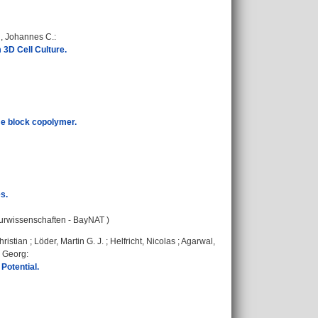
, Johannes C.
:
3D Cell Culture.
me block copolymer.
s.
turwissenschaften - BayNAT )
hristian
;
Löder, Martin G. J.
;
Helfricht, Nicolas
;
Agarwal,
, Georg
:
Potential.