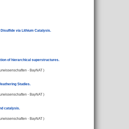
isulfide via Lithium Catalysis.
ion of hierarchical superstructures.
turwissenschaften - BayNAT )
eathering Studies.
turwissenschaften - BayNAT )
nd catalysis.
turwissenschaften - BayNAT )