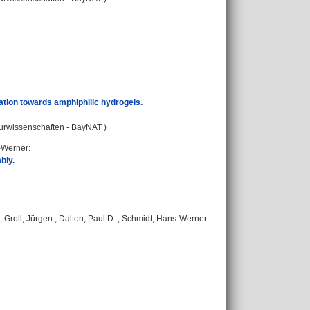
ation towards amphiphilic hydrogels.
turwissenschaften - BayNAT )
-Werner
:
bly.
;
Groll, Jürgen
;
Dalton, Paul D.
;
Schmidt, Hans-Werner
: