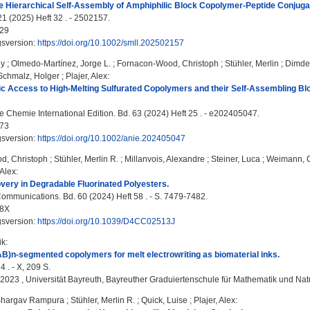
he Hierarchical Self-Assembly of Amphiphilic Block Copolymer-Peptide Conju
21 (2025) Heft 32 . - 2502157.
29
gsversion:
https://doi.org/10.1002/smll.202502157
ny
;
Olmedo-Martínez, Jorge L.
;
Fornacon-Wood, Christoph
;
Stühler, Merlin
;
Dimde
Schmalz, Holger
;
Plajer, Alex
:
c Access to High‐Melting Sulfurated Copolymers and their Self‐Assembling B
Chemie International Edition. Bd. 63 (2024) Heft 25 . - e202405047.
73
gsversion:
https://doi.org/10.1002/anie.202405047
d, Christoph
;
Stühler, Merlin R.
;
Millanvois, Alexandre
;
Steiner, Luca
;
Weimann, C
 Alex
:
very in Degradable Fluorinated Polyesters.
mmunications. Bd. 60 (2024) Heft 58 . - S. 7479-7482.
48X
gsversion:
https://doi.org/10.1039/D4CC02513J
ik
:
AB)n-segmented copolymers for melt electrowriting as biomaterial inks.
4 . - X, 209 S.
, 2023 , Universität Bayreuth, Bayreuther Graduiertenschule für Mathematik und Na
Bhargav Rampura
;
Stühler, Merlin R.
;
Quick, Luise
;
Plajer, Alex
: