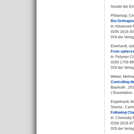
Anzahl der Ei
Pihlamagi, Ce
Bio-Orthogona
In:
Advanced Fu
ISSN 1616-30
DOI der Verla
Eberhardt, Jul
From spheres 
In:
Polymer Che
ISSN 1759-99
DOI der Verla
Weber, Melina
Controlling d
Bayreuth , 202
( Dissertation
Engelhardt, Ma
Seema
;
Carmi
Following Cha
In:
Chemistry M
ISSN 2628-97
DOI der Verla