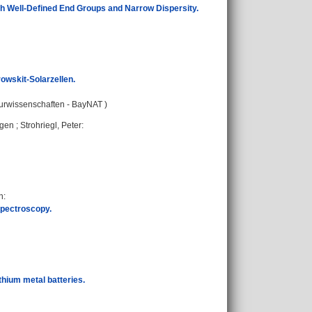
th Well-Defined End Groups and Narrow Dispersity.
owskit-Solarzellen.
turwissenschaften - BayNAT )
rgen
;
Strohriegl, Peter
:
n
:
spectroscopy.
ithium metal batteries.