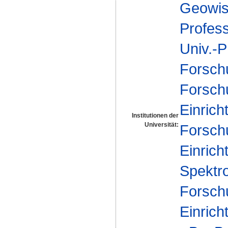
Geowis
Profes
Univ.-P
Forsch
Forsch
Einrich
Institutionen der
Universität:
Forsch
Einrich
Spektr
Forsch
Einrich