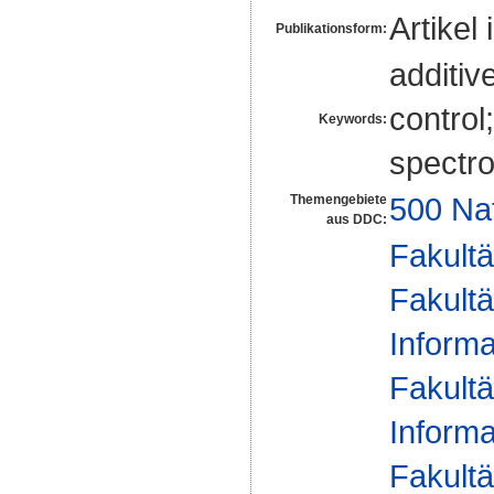
Artikel 
Publikationsform:
additiv
control
Keywords:
spectro
500 Na
Themengebiete
aus DDC:
Fakultä
Fakultä
Informa
Fakultä
Informa
Fakultä