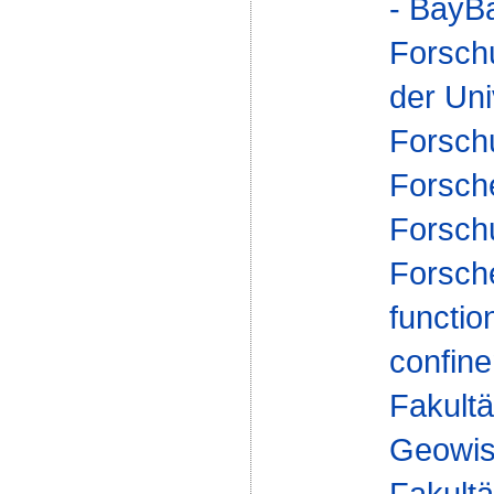
- BayBa
Forsch
der Uni
Forsch
Forsch
Forsch
Forsch
functio
confin
Fakultä
Geowis
Fakultä