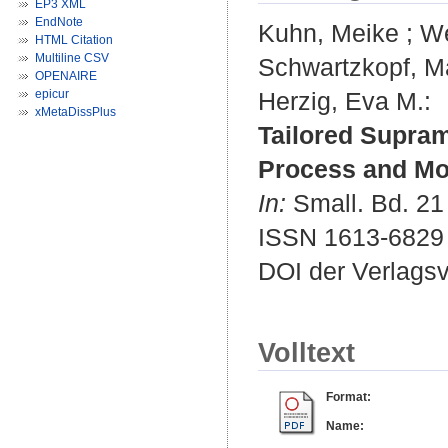
EP3 XML
EndNote
Kuhn, Meike
;
We
HTML Citation
Multiline CSV
Schwartzkopf, M
OPENAIRE
epicur
Herzig, Eva M.
:
xMetaDissPlus
Tailored Supramo
Process and Mo
In:
Small. Bd. 21 
ISSN 1613-6829
DOI der Verlags
Volltext
Format:
Name: