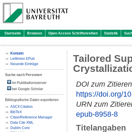
Startseite
Browsen
Open Access Schriftenreihen
Statistik
Suc
Kontakt
Tailored Sup
Leitlinien EPub
Neueste Einträge
Crystalliza
Suche nach Personen
DOI zum Zitieren
im Publikationsserver
bei Google Scholar
https://doi.org
Bibliografische Daten exportieren
URN zum Zitiere
ASCII Citation
BibTeX
epub-8958-8
Citavi/Reference Manager
Data Cite XML
Titelangaben
Dublin Core