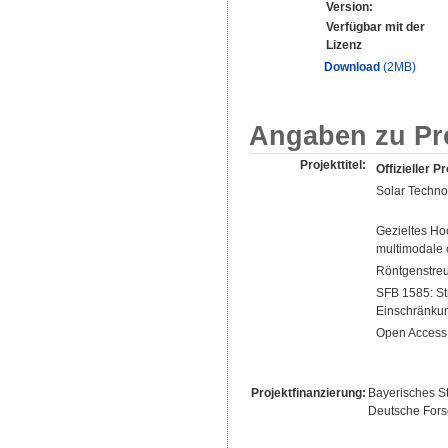
Version:
Verfügbar mit der
Lizenz
Download
(2MB)
Angaben zu Pr
Projekttitel:
Offizieller Pr
Solar Techno
Gezieltes Ho
multimodale 
Röntgenstreu
SFB 1585: Str
Einschränku
Open Access 
Projektfinanzierung:
Bayerisches St
Deutsche For