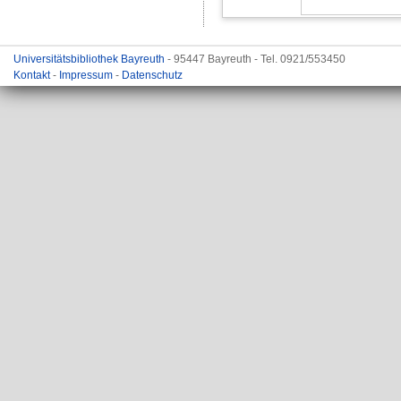
Universitätsbibliothek Bayreuth
- 95447 Bayreuth - Tel. 0921/553450
Kontakt
-
Impressum
-
Datenschutz