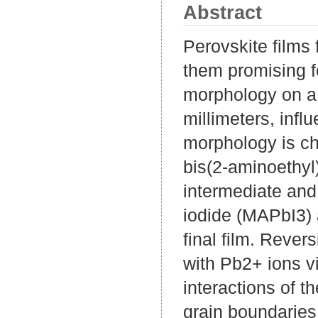
Abstract
Perovskite films 
them promising f
morphology on a 
millimeters, infl
morphology is cha
bis(2-aminoethyl
intermediate and
iodide (MAPbI3) 
final film. Rever
with Pb2+ ions v
interactions of 
grain boundaries