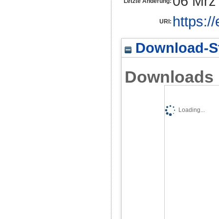
06 Mrz
Letzte Änderung:
https:/
URI:
Download-St
Downloads
Loading...