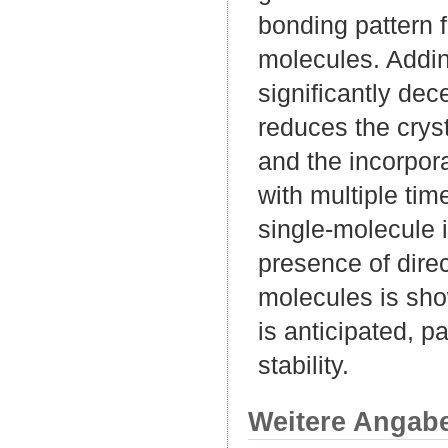
bonding pattern 
molecules. Adding
significantly dec
reduces the cryst
and the incorpora
with multiple tim
single-molecule 
presence of dire
molecules is show
is anticipated, 
stability.
Weitere Angab