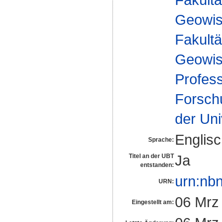
Geowis
Fakultä
Geowis
Profes
Forsch
der Uni
Englis
Sprache:
Ja
Titel an der UBT
entstanden:
urn:nb
URN:
06 Mrz
Eingestellt am: