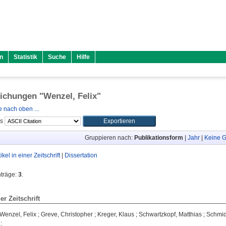
n
Statistik
Suche
Hilfe
lichungen "
Wenzel, Felix
"
 nach oben ...
ls
Gruppieren nach:
Publikationsform
|
Jahr
|
Keine G
tikel in einer Zeitschrift
|
Dissertation
nträge:
3
.
ner Zeitschrift
Wenzel, Felix
;
Greve, Christopher
;
Kreger, Klaus
;
Schwartzkopf, Matthias
;
Schmid
.
: