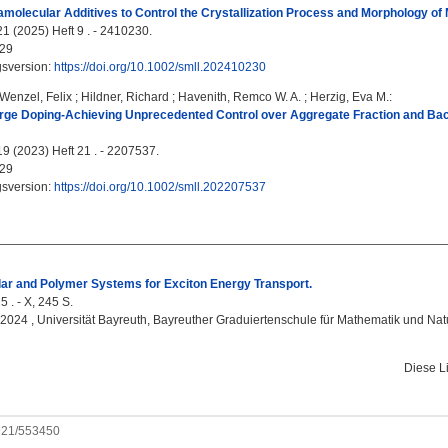
amolecular Additives to Control the Crystallization Process and Morphology of
21 (2025) Heft 9 . - 2410230.
29
gsversion:
https://doi.org/10.1002/smll.202410230
Wenzel, Felix
;
Hildner, Richard
;
Havenith, Remco W. A.
;
Herzig, Eva M.
:
rge Doping-Achieving Unprecedented Control over Aggregate Fraction and Bac
19 (2023) Heft 21 . - 2207537.
29
gsversion:
https://doi.org/10.1002/smll.202207537
ar and Polymer Systems for Exciton Energy Transport.
5 . - X, 245 S.
, 2024 , Universität Bayreuth, Bayreuther Graduiertenschule für Mathematik und Na
Diese L
0921/553450