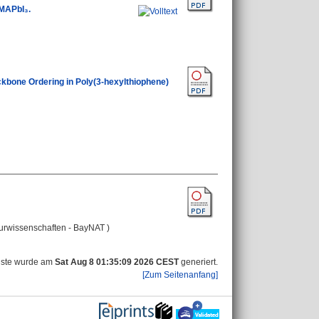
 MAPbI₃.
kbone Ordering in Poly(3-hexylthiophene)
turwissenschaften - BayNAT )
iste wurde am
Sat Aug 8 01:35:09 2026 CEST
generiert.
[Zum Seitenanfang]