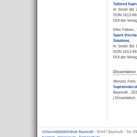
Tailored Supr
In:
Small. Bd. 
ISSN 1613-68
DOI der Verla
Eller, Fabian
;
Spark Discha
Solutions.
In:
Small. Bd. 
ISSN 1613-68
DOI der Verla
Dissertation
Wenzel, Felix
:
Supramolecul
Bayreuth , 202
( Dissertation
Universitätsbibliothek Bayreuth
- 95447 Bayreuth - Tel. 