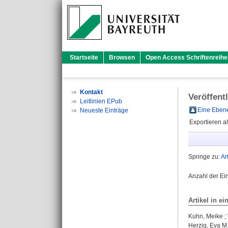
Startseite
Browsen
Open Access Schriftenreihe
Kontakt
Veröffent
Leitlinien EPub
Eine Ebene
Neueste Einträge
Exportieren a
Springe zu:
Ar
Anzahl der Ei
Artikel in ei
Kuhn, Meike
;
Herzig, Eva M