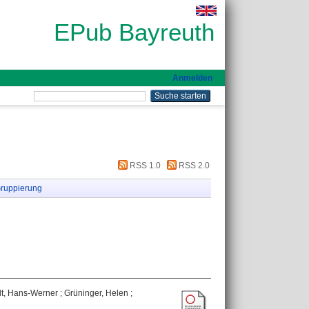
EPub Bayreuth
Anmelden
RSS 1.0
RSS 2.0
ruppierung
t, Hans-Werner
;
Grüninger, Helen
;