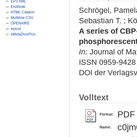
EP3 XML
EndNote
Schrögel, Pamel
HTML Citation
Multiline CSV
Sebastian T.
;
Kö
OPENAIRE
epicur
A series of CBP-
xMetaDissPlus
phosphorescent 
In:
Journal of Mat
ISSN 0959-9428
DOI der Verlags
Volltext
PDF
Format:
c0jm
Name: