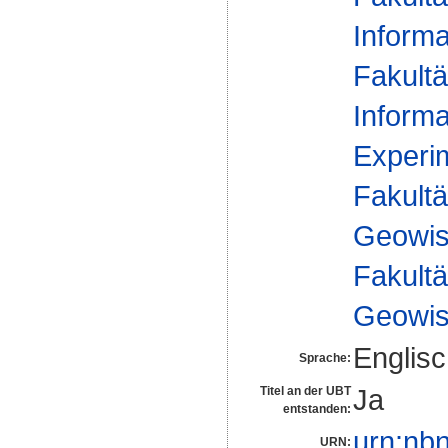
Informa
Fakultä
Informa
Experim
Fakultä
Geowis
Fakultä
Geowis
Englis
Sprache:
Ja
Titel an der UBT
entstanden:
urn:nb
URN: