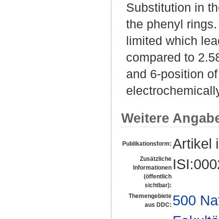
Substitution in t
the phenyl rings
limited which lea
compared to 2.58
and 6-position of
electrochemicall
Weitere Angab
Artikel 
Publikationsform:
Zusätzliche
ISI:00
Informationen
(öffentlich
sichtbar):
500 Na
Themengebiete
aus DDC: