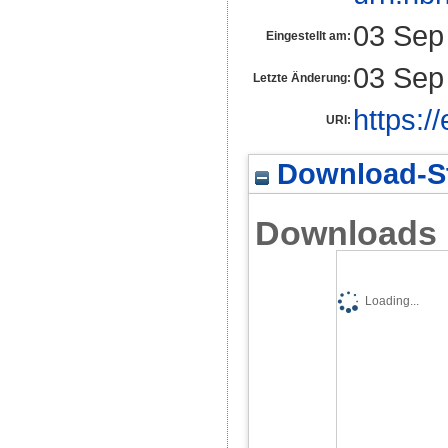
03 Sep
Eingestellt am:
03 Sep
Letzte Änderung:
https:/
URI:
Download-St
Downloads
Loading...