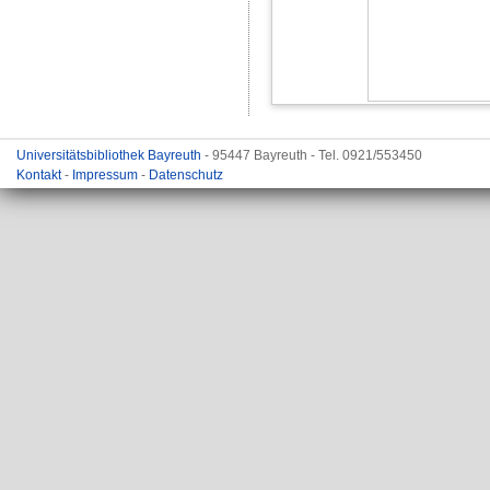
Universitätsbibliothek Bayreuth
- 95447 Bayreuth - Tel. 0921/553450
Kontakt
-
Impressum
-
Datenschutz