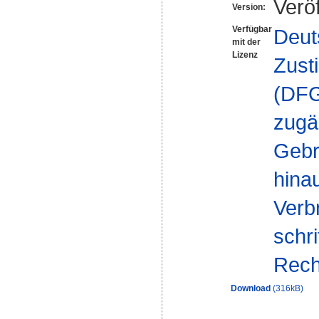
Veröf
Version:
Verfügbar
Deut
mit der
Lizenz
Zust
(DFG-
zugä
Gebr
hinau
Verb
schr
Rech
Download
(316kB)