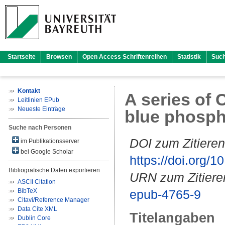
Startseite
Browsen
Open Access Schriftenreihen
Statistik
Suc
Kontakt
A series of 
Leitlinien EPub
Neueste Einträge
blue phosph
Suche nach Personen
DOI zum Zitieren
im Publikationsserver
bei Google Scholar
https://doi.org
Bibliografische Daten exportieren
URN zum Zitiere
ASCII Citation
BibTeX
epub-4765-9
Citavi/Reference Manager
Data Cite XML
Titelangaben
Dublin Core