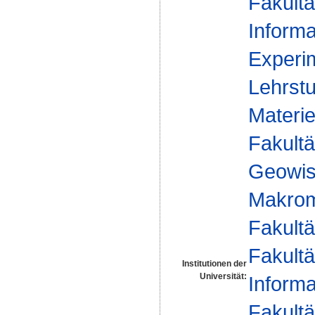
Fakultä
Informa
Experim
Lehrstu
Materie
Fakultä
Geowis
Makrom
Fakultä
Fakultä
Institutionen der
Universität:
Informa
Fakultä