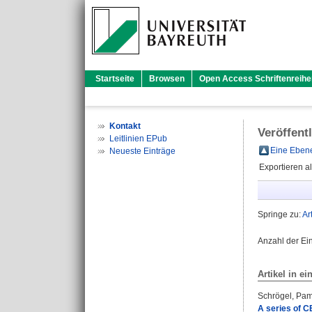
Startseite
Browsen
Open Access Schriftenreihe
Kontakt
Veröffent
Leitlinien EPub
Eine Ebene
Neueste Einträge
Exportieren a
Springe zu:
Ar
Anzahl der Ei
Artikel in ei
Schrögel, Pa
A series of C