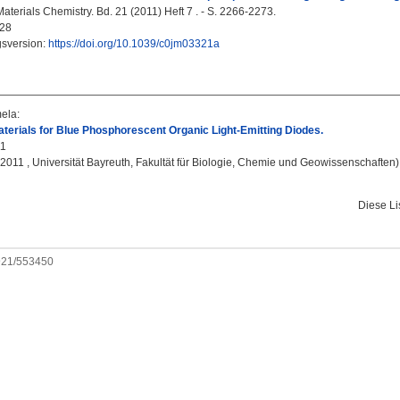
aterials Chemistry. Bd. 21 (2011) Heft 7 . - S. 2266-2273.
28
gsversion:
https://doi.org/10.1039/c0jm03321a
mela
:
terials for Blue Phosphorescent Organic Light-Emitting Diodes.
11
, 2011 , Universität Bayreuth, Fakultät für Biologie, Chemie und Geowissenschaften)
Diese L
0921/553450