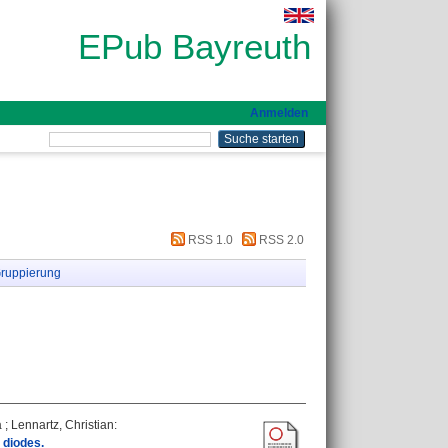
EPub Bayreuth
Anmelden
RSS 1.0
RSS 2.0
ruppierung
a
;
Lennartz, Christian
:
 diodes.