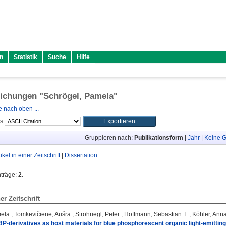
n
Statistik
Suche
Hilfe
lichungen "
Schrögel, Pamela
"
 nach oben ...
ls
Gruppieren nach:
Publikationsform
|
Jahr
|
Keine G
tikel in einer Zeitschrift
|
Dissertation
nträge:
2
.
ner Zeitschrift
mela
;
Tomkevičienė, Aušra
;
Strohriegl, Peter
;
Hoffmann, Sebastian T.
;
Köhler, Ann
BP-derivatives as host materials for blue phosphorescent organic light-emitting