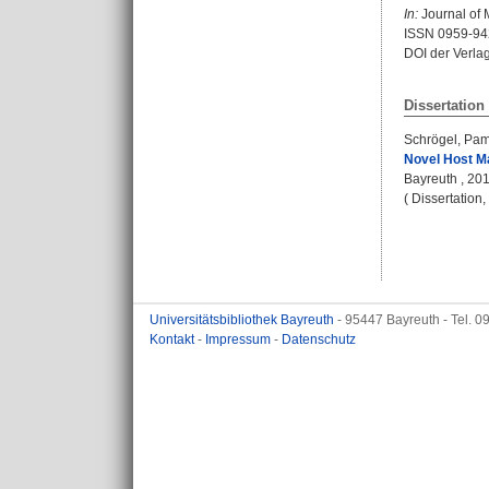
In:
Journal of M
ISSN 0959-94
DOI der Verla
Dissertation
Schrögel, Pa
Novel Host Ma
Bayreuth , 20
( Dissertation
Universitätsbibliothek Bayreuth
- 95447 Bayreuth - Tel. 
Kontakt
-
Impressum
-
Datenschutz