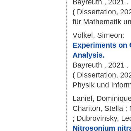
Bayreuth , 2021 . 
( Dissertation, 2
für Mathematik u
Völkel, Simeon
:
Experiments on G
Analysis.
Bayreuth , 2021 . 
( Dissertation, 20
Physik und Inform
Laniel, Dominiqu
Chariton, Stella
;
;
Dubrovinsky, Le
Nitrosonium nitra