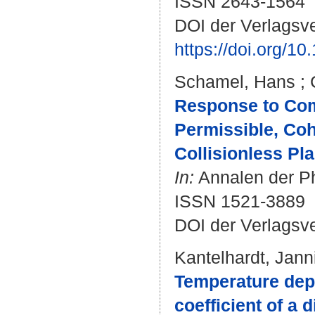
ISSN 2643-1564
DOI der Verlagsve
https://doi.org/
Schamel, Hans
;
Response to Com
Permissible, Coh
Collisionless Pl
In:
Annalen der Ph
ISSN 1521-3889
DOI der Verlagsv
Kantelhardt, Jann
Temperature depe
coefficient of a