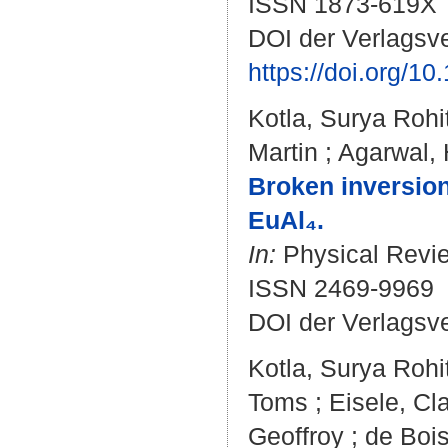
ISSN 1873-619X
DOI der Verlagsve
https://doi.org/1
Kotla, Surya Rohi
Martin
;
Agarwal, 
Broken inversion
EuAl₄.
In:
Physical Revie
ISSN 2469-9969
DOI der Verlagsv
Kotla, Surya Rohi
Toms
;
Eisele, Cl
Geoffroy
;
de Boi