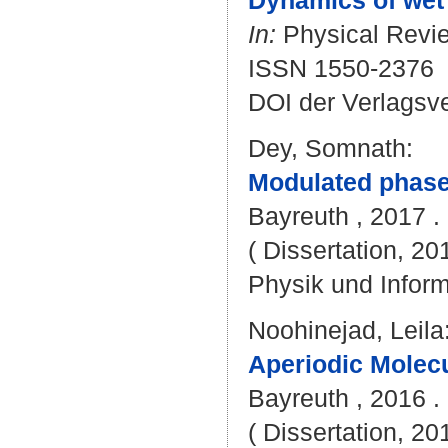
Dynamics of wet
In:
Physical Review
ISSN 1550-2376
DOI der Verlagsv
Dey, Somnath
:
Modulated phases
Bayreuth , 2017 . 
( Dissertation, 20
Physik und Inform
Noohinejad, Leila
Aperiodic Molecu
Bayreuth , 2016 . 
( Dissertation, 20