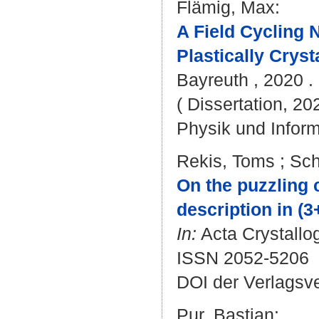
Flämig, Max
:
A Field Cycling
Plastically Cryst
Bayreuth , 2020 . 
( Dissertation, 20
Physik und Inform
Rekis, Toms
;
Sch
On the puzzling 
description in (
In:
Acta Crystallog
ISSN 2052-5206
DOI der Verlagsv
Pur, Bastian
: