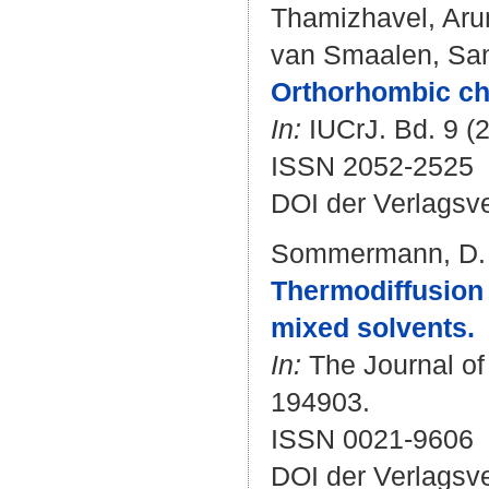
Thamizhavel, Ar
van Smaalen, Sa
Orthorhombic cha
In:
IUCrJ. Bd. 9 (2
ISSN 2052-2525
DOI der Verlagsv
Sommermann, D.
Thermodiffusion 
mixed solvents.
In:
The Journal of 
194903.
ISSN 0021-9606
DOI der Verlagsv