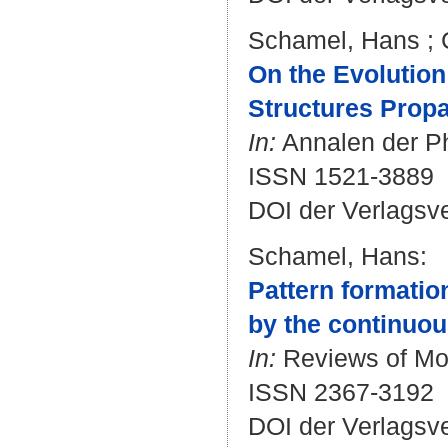
Schamel, Hans
;
On the Evolution
Structures Propa
In:
Annalen der Ph
ISSN 1521-3889
DOI der Verlagsv
Schamel, Hans
:
Pattern formati
by the continuous
In:
Reviews of Mod
ISSN 2367-3192
DOI der Verlagsv