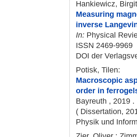
Hankiewicz, Birgi
Measuring magnet
inverse Langevin
In:
Physical Revie
ISSN 2469-9969
DOI der Verlagsv
Potisk, Tilen
:
Macroscopic aspe
order in ferrogel
Bayreuth , 2019 . 
( Dissertation, 20
Physik und Inform
Zier, Oliver
;
Zimm