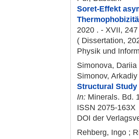
Soret-Effekt as
Thermophobizität
2020 . - XVII, 247
( Dissertation, 20
Physik und Inform
Simonova, Dariia
Simonov, Arkadiy
Structural Study
In:
Minerals. Bd. 1
ISSN 2075-163X
DOI der Verlagsv
Rehberg, Ingo
;
R