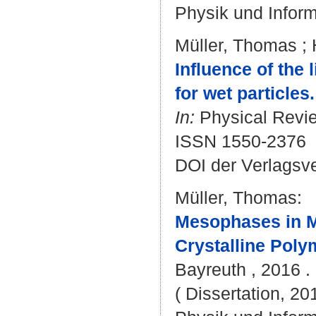
Physik und Inform
Müller, Thomas
;
Influence of the l
for wet particles.
In:
Physical Review
ISSN 1550-2376
DOI der Verlagsv
Müller, Thomas
:
Mesophases in M
Crystalline Poly
Bayreuth , 2016 . 
( Dissertation, 20