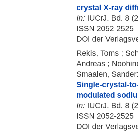
crystal X-ray dif
In:
IUCrJ. Bd. 8 (2
ISSN 2052-2525
DOI der Verlagsv
Rekis, Toms
;
Sch
Andreas
;
Noohine
Smaalen, Sander
Single-crystal-t
modulated sodiu
In:
IUCrJ. Bd. 8 (2
ISSN 2052-2525
DOI der Verlagsv