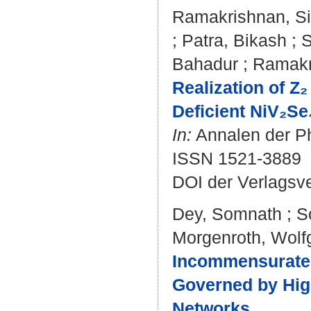
Ramakrishnan, S
;
Patra, Bikash
;
S
Bahadur
;
Ramakr
Realization of Z₂
Deficient NiV₂Se
In:
Annalen der Phy
ISSN 1521-3889
DOI der Verlagsv
Dey, Somnath
;
S
Morgenroth, Wolf
Incommensurate P
Governed by Hig
Networks.