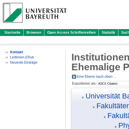
Startseite
Browsen
Open Access Schriftenreihen
Statistik
Suc
Kontakt
Institutione
Leitlinien EPub
Neueste Einträge
Ehemalige P
Eine Ebene nach oben ...
Exportieren als
Universität B
Fakultäte
Fakult
Phy