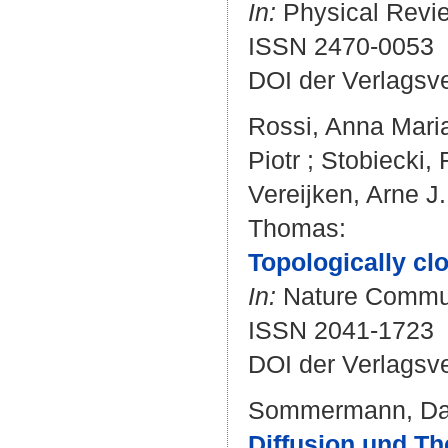
In:
Physical Revie
ISSN 2470-0053
DOI der Verlagsv
Rossi, Anna Mari
Piotr
;
Stobiecki, 
Vereijken, Arne J.
Thomas
:
Topologically cl
In:
Nature Communi
ISSN 2041-1723
DOI der Verlagsv
Sommermann, Da
Diffusion und T