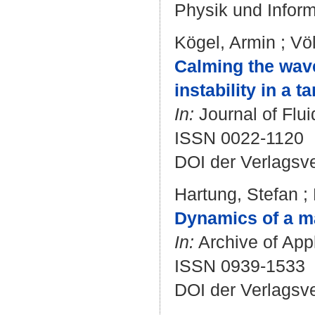
Physik und Inform
Kögel, Armin
;
Völ
Calming the wave
instability in a t
In:
Journal of Flui
ISSN 0022-1120
DOI der Verlagsv
Hartung, Stefan
;
Dynamics of a ma
In:
Archive of Appl
ISSN 0939-1533
DOI der Verlagsv