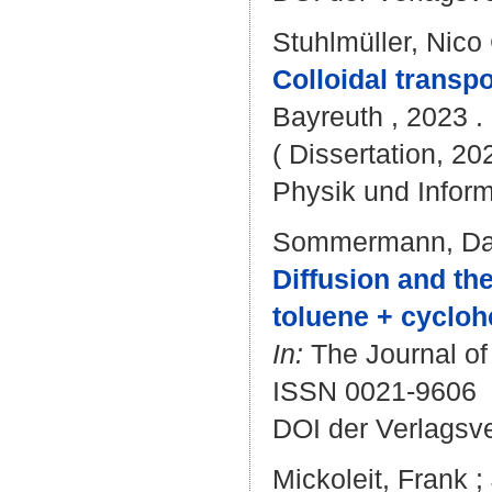
Stuhlmüller, Nico 
Colloidal trans
Bayreuth , 2023 . 
( Dissertation, 20
Physik und Inform
Sommermann, Da
Diffusion and th
toluene + cycloh
In:
The Journal of
ISSN 0021-9606
DOI der Verlagsv
Mickoleit, Frank
;