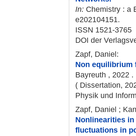
In:
Chemistry : a E
e202104151.
ISSN 1521-3765
DOI der Verlagsv
Zapf, Daniel
:
Non equilibrium 
Bayreuth , 2022 . 
( Dissertation, 20
Physik und Inform
Zapf, Daniel
;
Kan
Nonlinearities i
fluctuations in p