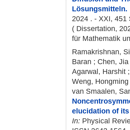
Lösungsmitteln.
2024 . - XXI, 451 
( Dissertation, 2
für Mathematik u
Ramakrishnan, S
Baran
;
Chen, Jia
Agarwal, Harshit
Weng, Hongming
van Smaalen, Sa
Noncentrosymmetr
elucidation of it
In:
Physical Revie