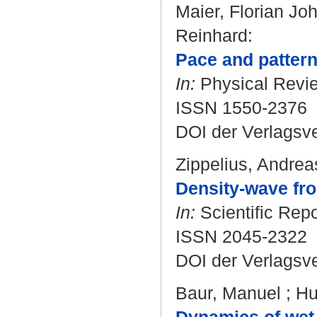
Maier, Florian Jo
Reinhard
:
Pace and pattern
In:
Physical Review
ISSN 1550-2376
DOI der Verlagsv
Zippelius, Andrea
Density-wave fro
In:
Scientific Repo
ISSN 2045-2322
DOI der Verlagsv
Baur, Manuel
;
Hu