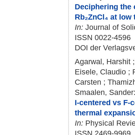
Deciphering the
Rb₂ZnCl₄ at low 
In:
Journal of Soli
ISSN 0022-4596
DOI der Verlagsv
Agarwal, Harshit
Eisele, Claudio
;
Carsten
;
Thamiz
Smaalen, Sander
I-centered vs F
thermal expansio
In:
Physical Revie
ISSN 2469-9969