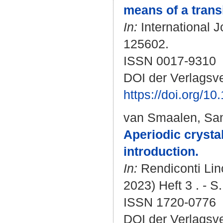
means of a trans
In:
International J
125602.
ISSN 0017-9310
DOI der Verlagsve
https://doi.org/1
van Smaalen, Sa
Aperiodic crysta
introduction.
In:
Rendiconti Linc
2023) Heft 3 . - S
ISSN 1720-0776
DOI der Verlagsv