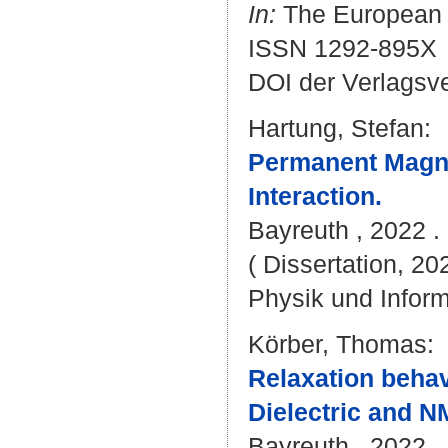
In:
The European Ph
ISSN 1292-895X
DOI der Verlagsv
Hartung, Stefan
:
Permanent Magne
Interaction.
Bayreuth , 2022 . 
( Dissertation, 20
Physik und Inform
Körber, Thomas
:
Relaxation behav
Dielectric and 
Bayreuth , 2022 . 