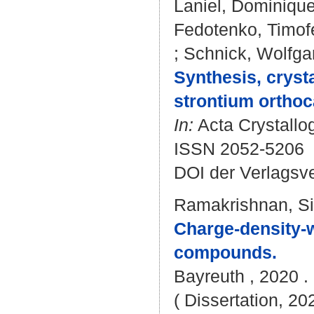
Laniel, Dominiqu
Fedotenko, Timof
;
Schnick, Wolfg
Synthesis, crysta
strontium orthoc
In:
Acta Crystallog
ISSN 2052-5206
DOI der Verlagsv
Ramakrishnan, S
Charge-density-w
compounds.
Bayreuth , 2020 . 
( Dissertation, 20