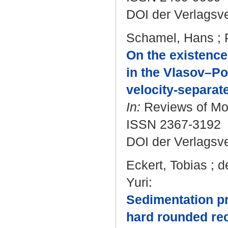
DOI der Verlagsv
Schamel, Hans
;
On the existence,
in the Vlasov–Po
velocity-separat
In:
Reviews of Mod
ISSN 2367-3192
DOI der Verlagsv
Eckert, Tobias
;
d
Yuri
:
Sedimentation pr
hard rounded rec