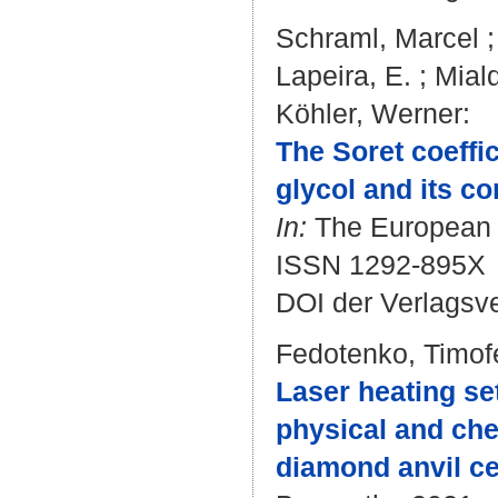
Schraml, Marcel
Lapeira, E.
;
Mial
Köhler, Werner
:
The Soret coeffic
glycol and its c
In:
The European P
ISSN 1292-895X
DOI der Verlagsv
Fedotenko, Timof
Laser heating se
physical and che
diamond anvil ce