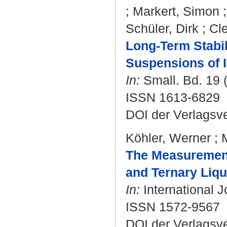
;
Markert, Simon
Schüler, Dirk
;
Cl
Long‐Term Stabil
Suspensions of 
In:
Small. Bd. 19 (
ISSN 1613-6829
DOI der Verlagsv
Köhler, Werner
;
The Measurement 
and Ternary Liqu
In:
International J
ISSN 1572-9567
DOI der Verlagsv