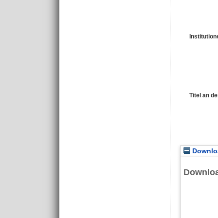
Institutio
Titel an d
Downloa
Downlo