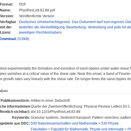
Format:
PDF
Name:
PhysRevLett.83.88.pdf
Version:
Veröffentlichte Version
Verfügbar
Deutsches Urheberrechtsgesetz. Das Dokument darf zum eigenen Gebr
mit der
bedürfen die Vervielfältigung, Bearbeitung, Verbreitung und jede Art d
Lizenz
jeweiligen Rechteinhabers.
Download
(316kB)
ied experimentally the formation and evolution of sand ripples under water shear 
ples vanishes at a critical value of the shear rate. Near this onset, a band of Four
he growth rates vary linearly with the shear rate. On longer times the sand ripples 
aben
Publikationsform:
Artikel in einer Zeitschrift
iche Informationen
Quelle der Zweitveröffentlichung: Physical Review Letters 83:1
ffentlich sichtbar):
doi:10.1103/PhysRevLett.83.88
Keywords:
Granular systems; Sediment transport; Pattern selection; patter
gebiete aus DDC:
500 Naturwissenschaften und Mathematik
>
530 Physik
Fakultäten
>
Fakultät für Mathematik, Physik und Informatik
>
Ph