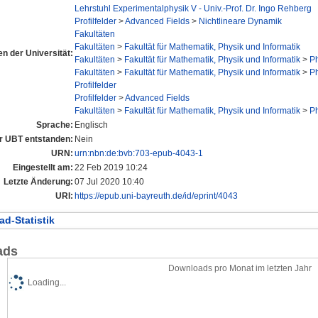
Lehrstuhl Experimentalphysik V - Univ.-Prof. Dr. Ingo Rehberg
Profilfelder
>
Advanced Fields
>
Nichtlineare Dynamik
Fakultäten
Fakultäten
>
Fakultät für Mathematik, Physik und Informatik
nen der Universität:
Fakultäten
>
Fakultät für Mathematik, Physik und Informatik
>
Ph
Fakultäten
>
Fakultät für Mathematik, Physik und Informatik
>
Ph
Profilfelder
Profilfelder
>
Advanced Fields
Fakultäten
>
Fakultät für Mathematik, Physik und Informatik
>
Ph
Sprache:
Englisch
er UBT entstanden:
Nein
URN:
urn:nbn:de:bvb:703-epub-4043-1
Eingestellt am:
22 Feb 2019 10:24
Letzte Änderung:
07 Jul 2020 10:40
URI:
https://epub.uni-bayreuth.de/id/eprint/4043
d-Statistik
ads
Downloads pro Monat im letzten Jahr
Loading...