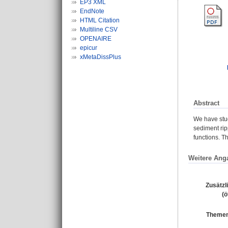
EP3 XML
EndNote
HTML Citation
Multiline CSV
OPENAIRE
epicur
xMetaDissPlus
Abstract
We have stud
sediment rip
functions. T
Weitere Ang
Zusätzl
(ö
Themen