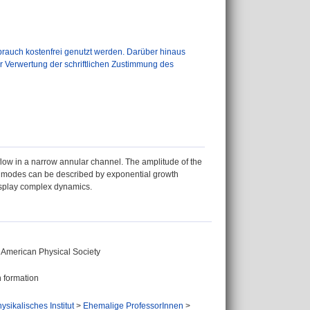
auch kostenfrei genutzt werden. Darüber hinaus
er Verwertung der schriftlichen Zustimmung des
flow in a narrow annular channel. The amplitude of the
ier modes can be described by exponential growth
display complex dynamics.
, American Physical Society
n formation
ysikalisches Institut
>
Ehemalige ProfessorInnen
>