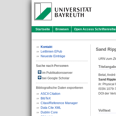
Startseite
Browsen
Open Access Schriftenreihe
Kontakt
Sand Ripp
Leitlinien EPub
Neueste Einträge
URN zum Zit
Suche nach Personen
Titelangab
im Publikationsserver
Betat, André
bei Google Scholar
Sand Ripple
In:
Physical R
Bibliografische Daten exportieren
ISSN 1079-
DOI der Ver
ASCII Citation
BibTeX
Citavi/Reference Manager
Data Cite XML
Volltext
Dublin Core