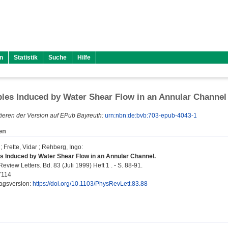
n
Statistik
Suche
Hilfe
les Induced by Water Shear Flow in an Annular Channel
ieren der Version auf EPub Bayreuth:
urn:nbn:de:bvb:703-epub-4043-1
en
;
Frette, Vidar
;
Rehberg, Ingo
:
s Induced by Water Shear Flow in an Annular Channel.
eview Letters. Bd. 83 (Juli 1999) Heft 1 . - S. 88-91.
7114
lagsversion:
https://doi.org/10.1103/PhysRevLett.83.88