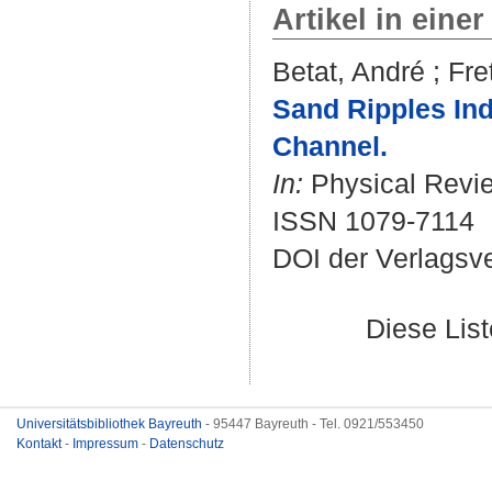
Artikel in einer
Betat, André
;
Fre
Sand Ripples In
Channel.
In:
Physical Review
ISSN 1079-7114
DOI der Verlagsv
Diese Lis
Universitätsbibliothek Bayreuth
- 95447 Bayreuth - Tel. 0921/553450
Kontakt
-
Impressum
-
Datenschutz