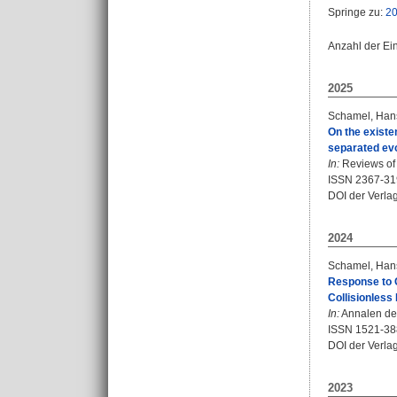
Springe zu:
2
Anzahl der Ei
2025
Schamel, Han
On the existen
separated evo
In:
Reviews of 
ISSN 2367-31
DOI der Verla
2024
Schamel, Han
Response to C
Collisionless
In:
Annalen der
ISSN 1521-38
DOI der Verla
2023