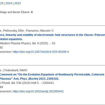
025
|
2024
|
2023
nträge auf dieser Ebene:
4
.
s
;
Pelinovsky, Efim
;
Flamarion, Marcelo V.
:
ce, linearity and stability of electrostatic hole structures in the Vlasov–Poisso
lution equations.
Modern Plasma Physics. Bd. 9 (2025) . - 33.
92
gsversion:
https://doi.org/10.1007/s41614-025-00208-4
s
;
Chakrabarti, Nikhil
:
omment on “On the Evolution Equations of Nonlinearly Permissible, Coherent H
 Plasmas” Ann. Phys. (Berlin) 2023, 2300102.
 Physik. Bd. 536 (2024) Heft 3 . - 2300441.
89
gsversion:
https://doi.org/10.1002/andp.202300441