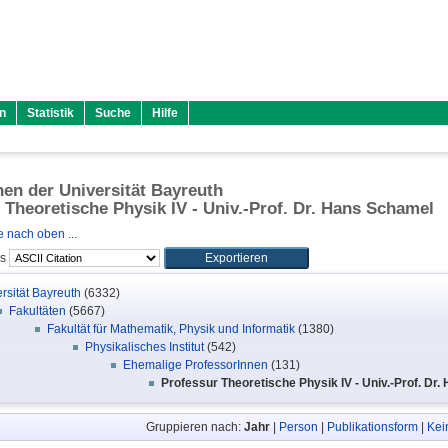
n
Statistik
Suche
Hilfe
onen der Universität Bayreuth
 Theoretische Physik IV - Univ.-Prof. Dr. Hans Schamel
 nach oben ...
ls
rsität Bayreuth
(6332)
Fakultäten
(5667)
Fakultät für Mathematik, Physik und Informatik
(1380)
Physikalisches Institut
(542)
Ehemalige ProfessorInnen
(131)
Professur Theoretische Physik IV - Univ.-Prof. Dr
Gruppieren nach:
Jahr
|
Person
|
Publikationsform
|
Kei