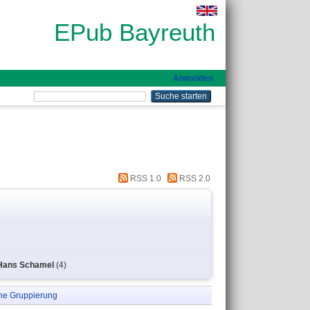
EPub Bayreuth
Anmelden
RSS 1.0
RSS 2.0
. Hans Schamel
(4)
ne Gruppierung