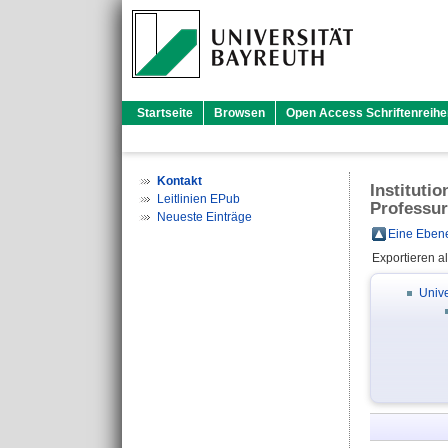
Startseite
Browsen
Open Access Schriftenreihe
Kontakt
Instituti
Leitlinien EPub
Professur
Neueste Einträge
Eine Ebene
Exportieren a
Unive