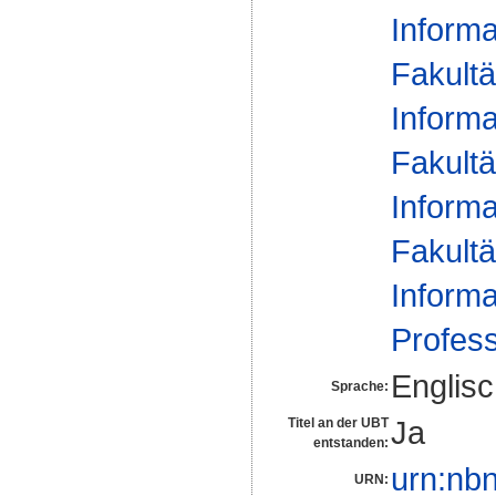
Informa
Fakultä
Informa
Fakultä
Informa
Fakultä
Informa
Profes
Englis
Sprache:
Ja
Titel an der UBT
entstanden:
urn:nb
URN: