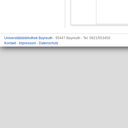
Universitätsbibliothek Bayreuth
- 95447 Bayreuth - Tel. 0921/553450
Kontakt
-
Impressum
-
Datenschutz