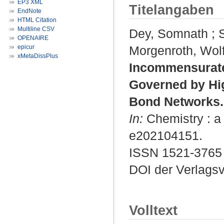
EP3 XML
Titelangaben
EndNote
HTML Citation
Multiline CSV
Dey, Somnath
;
OPENAIRE
epicur
Morgenroth, Wol
xMetaDissPlus
Incommensurate P
Governed by Hi
Bond Networks.
In:
Chemistry : a 
e202104151.
ISSN 1521-3765
DOI der Verlags
Volltext