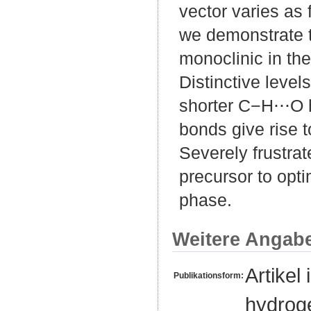
vector varies as 
we demonstrate t
monoclinic in th
Distinctive level
shorter C−H⋅⋅⋅O 
bonds give rise 
Severely frustra
precursor to opti
phase.
Weitere Angab
Artikel 
Publikationsform:
hydrog