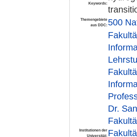
Keywords:
transit
500 Na
Themengebiete
aus DDC:
Fakultä
Informa
Lehrstu
Fakultä
Informa
Profes
Dr. Sa
Fakultä
Fakultä
Institutionen der
Universität: