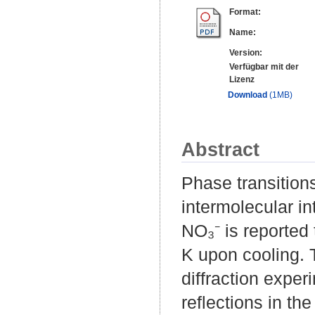
Format:
Name:
Version:
Verfügbar mit der
Lizenz
Download
(1MB)
Abstract
Phase transition
intermolecular in
NO₃⁻ is reported 
K upon cooling.
diffraction exper
reflections in th