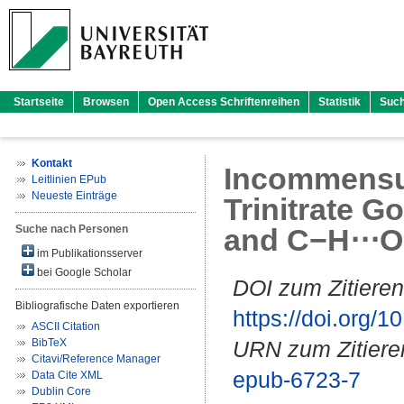
Startseite
Browsen
Open Access Schriftenreihen
Statistik
Suc
Kontakt
Incommensura
Leitlinien EPub
Neueste Einträge
Trinitrate G
Suche nach Personen
and C−H⋅⋅⋅
im Publikationsserver
bei Google Scholar
DOI zum Zitieren
Bibliografische Daten exportieren
https://doi.org
ASCII Citation
BibTeX
URN zum Zitiere
Citavi/Reference Manager
epub-6723-7
Data Cite XML
Dublin Core