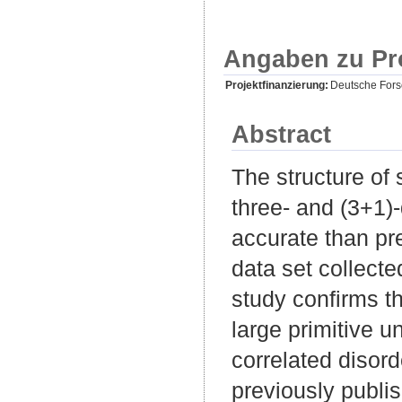
Angaben zu Pr
Projektfinanzierung:
Deutsche For
Abstract
The structure of
three- and (3+1)
accurate than pr
data set collecte
study confirms t
large primitive u
correlated disorde
previously publi