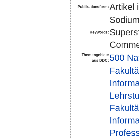
Artikel 
Publikationsform:
Sodium 
Superst
Keywords:
Commen
500 Na
Themengebiete
aus DDC:
Fakultä
Informa
Lehrstu
Fakultä
Informa
Profes