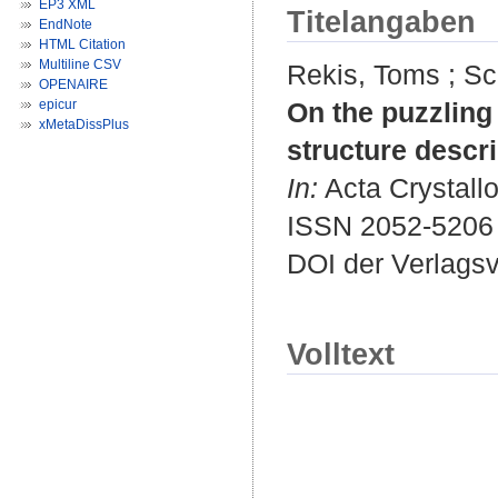
EP3 XML
Titelangaben
EndNote
HTML Citation
Multiline CSV
Rekis, Toms
;
Sc
OPENAIRE
epicur
On the puzzling
xMetaDissPlus
structure descr
In:
Acta Crystallo
ISSN 2052-5206
DOI der Verlags
Volltext