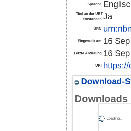
Englis
Sprache:
Ja
Titel an der UBT
entstanden:
urn:nb
URN:
16 Sep
Eingestellt am:
16 Sep
Letzte Änderung:
https:/
URI:
Download-St
Downloads
Loading...