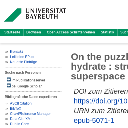
Startseite
Browsen
Open Access Schriftenreihen
Statistik
Suc
Kontakt
On the puzzl
Leitlinien EPub
Neueste Einträge
hydrate : st
Suche nach Personen
superspace
im Publikationsserver
bei Google Scholar
DOI zum Zitieren
Bibliografische Daten exportieren
https://doi.org
ASCII Citation
BibTeX
URN zum Zitiere
Citavi/Reference Manager
epub-5071-1
Data Cite XML
Dublin Core