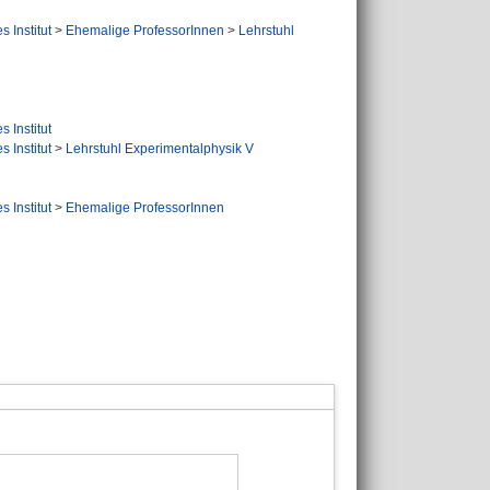
s Institut
>
Ehemalige ProfessorInnen
>
Lehrstuhl
s Institut
s Institut
>
Lehrstuhl Experimentalphysik V
s Institut
>
Ehemalige ProfessorInnen