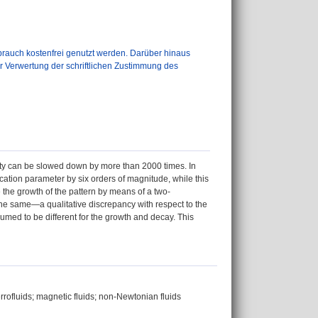
auch kostenfrei genutzt werden. Darüber hinaus
er Verwertung der schriftlichen Zustimmung des
lity can be slowed down by more than 2000 times. In
rcation parameter by six orders of magnitude, while this
 the growth of the pattern by means of a two-
the same—a qualitative discrepancy with respect to the
sumed to be different for the growth and decay. This
errofluids; magnetic fluids; non-Newtonian fluids