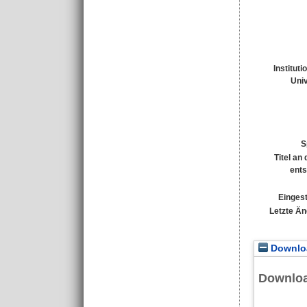
Instituti
Univ
S
Titel an
ents
Eingest
Letzte Ä
Downloa
Downlo