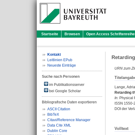
Startseite
Browsen
Open Access Schriftenreihe
Kontakt
Retarding
Leitlinien EPub
Neueste Einträge
URN zum Zit
Suche nach Personen
Titelangab
im Publikationsserver
Lange, Adri
bei Google Scholar
Retarding t
In:
Physical R
Bibliografische Daten exportieren
ISSN 1550-
DOI der Ver
ASCII Citation
BibTeX
Citavi/Reference Manager
Data Cite XML
Volltext
Dublin Core