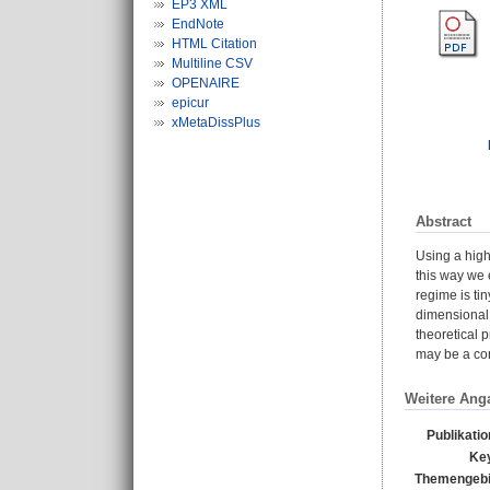
EP3 XML
EndNote
HTML Citation
Multiline CSV
OPENAIRE
epicur
xMetaDissPlus
Abstract
Using a high
this way we 
regime is ti
dimensional 
theoretical 
may be a con
Weitere Ang
Publikati
Ke
Themengebi