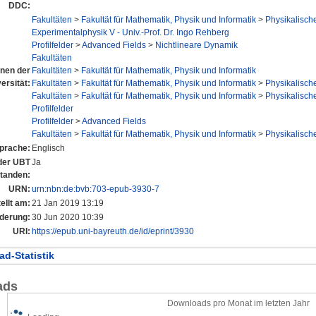
DDC:
Fakultäten
>
Fakultät für Mathematik, Physik und Informatik
>
Physikalische
Experimentalphysik V - Univ.-Prof. Dr. Ingo Rehberg
Profilfelder
>
Advanced Fields
>
Nichtlineare Dynamik
Fakultäten
onen der
Fakultäten
>
Fakultät für Mathematik, Physik und Informatik
ersität:
Fakultäten
>
Fakultät für Mathematik, Physik und Informatik
>
Physikalische
Fakultäten
>
Fakultät für Mathematik, Physik und Informatik
>
Physikalische
Profilfelder
Profilfelder
>
Advanced Fields
Fakultäten
>
Fakultät für Mathematik, Physik und Informatik
>
Physikalische
prache:
Englisch
 der UBT
Ja
tanden:
URN:
urn:nbn:de:bvb:703-epub-3930-7
ellt am:
21 Jan 2019 13:19
nderung:
30 Jun 2020 10:39
URI:
https://epub.uni-bayreuth.de/id/eprint/3930
d-Statistik
ads
Downloads pro Monat im letzten Jahr