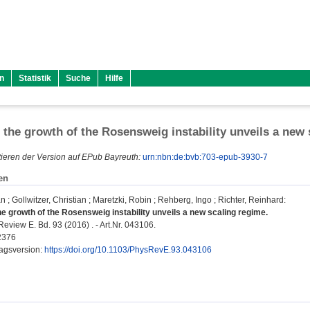
n
Statistik
Suche
Hilfe
 the growth of the Rosensweig instability unveils a new
ieren der Version auf EPub Bayreuth:
urn:nbn:de:bvb:703-epub-3930-7
en
an
;
Gollwitzer, Christian
;
Maretzki, Robin
;
Rehberg, Ingo
;
Richter, Reinhard
:
he growth of the Rosensweig instability unveils a new scaling regime.
eview E. Bd. 93 (2016) . - Art.Nr. 043106.
2376
lagsversion:
https://doi.org/10.1103/PhysRevE.93.043106