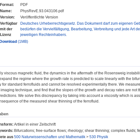
Format:
PDF
Name:
PhysRevE.93.043106.pdf
Version:
Veröffentlichte Version
Verfügbar
Deutsches Urheberrechtsgesetz. Das Dokument darf zum eigenen Gebr
mit der
bedürfen die Vervielfältigung, Bearbeitung, Verbreitung und jede Art d
Lizenz
jeweiligen Rechteinhabers.
Download
(1MB)
ly viscous magnetic fluid, the dynamics in the aftermath of the Rosensweig instabi
expand the regime where the growth rate is predicted to scale linearly with the bifu
ny for standard ferrofluids and cannot be resolved experimentally there. We measure
imaging technique, and find that the slopes of the growth and decay rates are not 
predictions. We solve this discrepancy by taking into account a viscosity which is as
sequence of the measured shear thinning of the ferrofluid.
aben
onsform:
Artikel in einer Zeitschrift
ywords:
Bifurcations; free-surface flows; rheology; shear thinning; complex fluids; f
ete aus
500 Naturwissenschaften und Mathematik
>
530 Physik