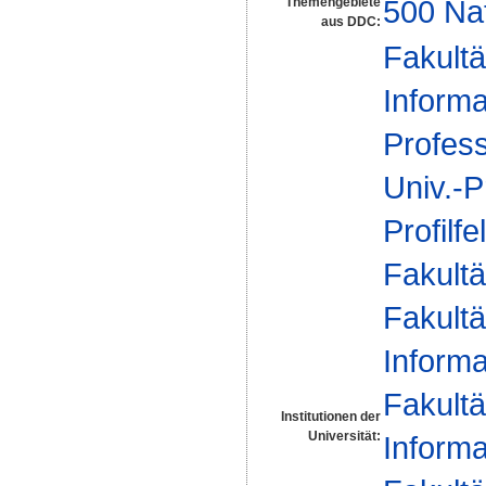
500 Na
Themengebiete
aus DDC:
Fakultä
Informa
Profes
Univ.-P
Profilfe
Fakultä
Fakultä
Informa
Fakultä
Institutionen der
Universität:
Informa