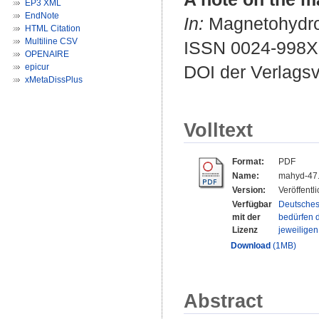
EP3 XML
EndNote
In:
Magnetohydrod
HTML Citation
Multiline CSV
ISSN 0024-998X
OPENAIRE
epicur
DOI der Verlags
xMetaDissPlus
Volltext
Format:
PDF
Name:
mahyd-47.
Version:
Veröffentl
Verfügbar
Deutsches
mit der
bedürfen d
Lizenz
jeweilige
Download
(1MB)
Abstract