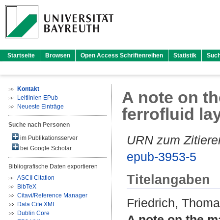
Startseite
Browsen
Open Access Schriftenreihen
Statistik
Suc
Kontakt
A note on th
Leitlinien EPub
Neueste Einträge
ferrofluid la
Suche nach Personen
URN zum Zitiere
im Publikationsserver
bei Google Scholar
epub-3953-5
Bibliografische Daten exportieren
Titelangaben
ASCII Citation
BibTeX
Citavi/Reference Manager
Friedrich, Thom
Data Cite XML
Dublin Core
A note on the ma