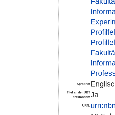
Fakultä
Informa
Experi
Profilfe
Profilfe
Fakultä
Informa
Profes
Englis
Sprache:
Ja
Titel an der UBT
entstanden:
urn:nb
URN: