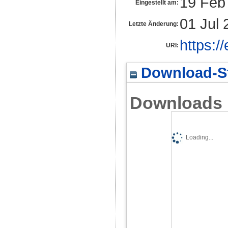
19 Feb
Eingestellt am:
01 Jul 
Letzte Änderung:
https:/
URI:
Download-St
Downloads
Loading...