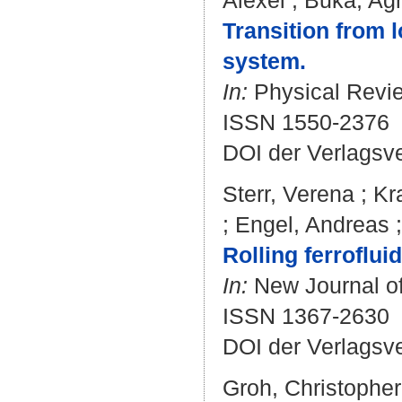
Alexei
;
Buka, Ag
Transition from l
system.
In:
Physical Review
ISSN 1550-2376
DOI der Verlagsv
Sterr, Verena
;
Kr
;
Engel, Andreas
Rolling ferroflui
In:
New Journal of 
ISSN 1367-2630
DOI der Verlagsv
Groh, Christopher