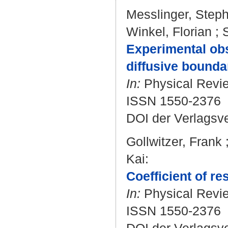
Messlinger, Step
Winkel, Florian
;
Experimental obs
diffusive boundar
In:
Physical Review
ISSN 1550-2376
DOI der Verlagsv
Gollwitzer, Frank
Kai
:
Coefficient of res
In:
Physical Review
ISSN 1550-2376