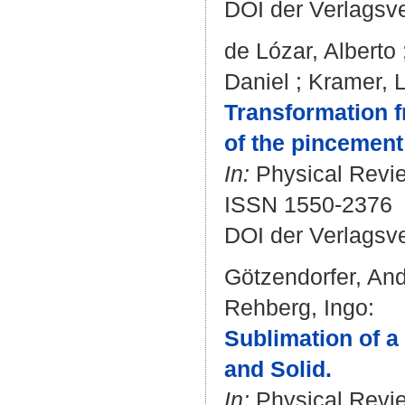
DOI der Verlagsv
de Lózar, Alberto
Daniel
;
Kramer, 
Transformation f
of the pincement 
In:
Physical Review
ISSN 1550-2376
DOI der Verlagsv
Götzendorfer, An
Rehberg, Ingo
:
Sublimation of a
and Solid.
In:
Physical Revie