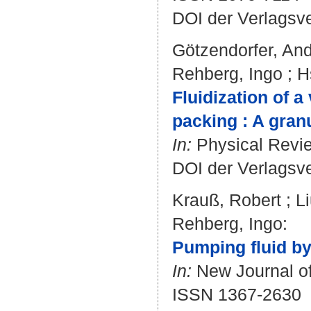
DOI der Verlagsv
Götzendorfer, An
Rehberg, Ingo
;
H
Fluidization of a
packing : A gran
In:
Physical Review
DOI der Verlagsv
Krauß, Robert
;
L
Rehberg, Ingo
:
Pumping fluid by
In:
New Journal of 
ISSN 1367-2630