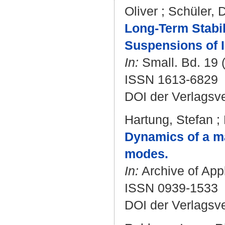
Oliver
;
Schüler, D
Long‐Term Stabil
Suspensions of 
In:
Small. Bd. 19 (
ISSN 1613-6829
DOI der Verlagsv
Hartung, Stefan
;
Dynamics of a ma
modes.
In:
Archive of Appl
ISSN 0939-1533
DOI der Verlagsv