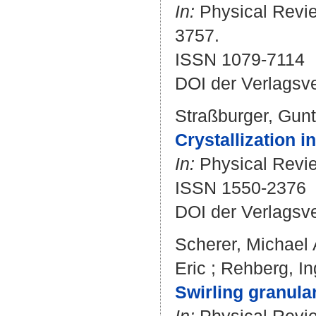
In:
Physical Review
3757.
ISSN 1079-7114
DOI der Verlagsv
Straßburger, Gun
Crystallization i
In:
Physical Revie
ISSN 1550-2376
DOI der Verlagsv
Scherer, Michael 
Eric
;
Rehberg, In
Swirling granular