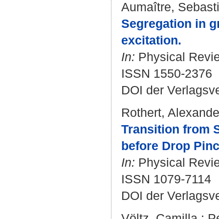
Aumaître, Sebast
Segregation in g
excitation.
In:
Physical Review
ISSN 1550-2376
DOI der Verlagsv
Rothert, Alexande
Transition from
before Drop Pinc
In:
Physical Review
ISSN 1079-7114
DOI der Verlagsv
Völtz, Camilla
;
P