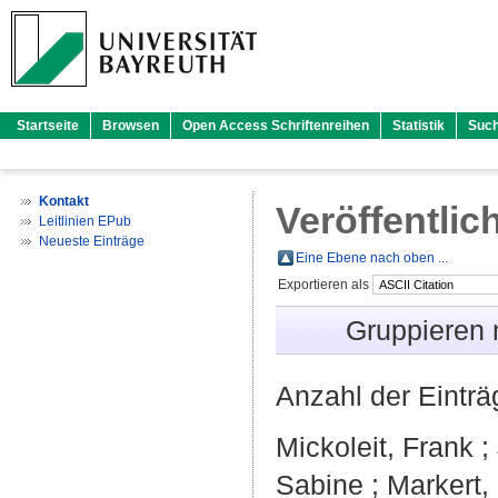
Startseite
Browsen
Open Access Schriftenreihen
Statistik
Suc
Kontakt
Veröffentlic
Leitlinien EPub
Neueste Einträge
Eine Ebene nach oben ...
Exportieren als
Gruppieren
Anzahl der Eintr
Mickoleit, Frank
;
Sabine
;
Markert,