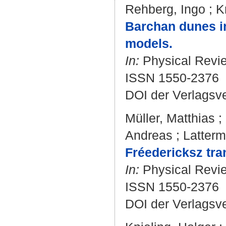
Rehberg, Ingo
;
K
Barchan dunes in
models.
In:
Physical Review
ISSN 1550-2376
DOI der Verlagsv
Müller, Matthias
;
Andreas
;
Latterm
Fréedericksz tra
In:
Physical Revie
ISSN 1550-2376
DOI der Verlagsv