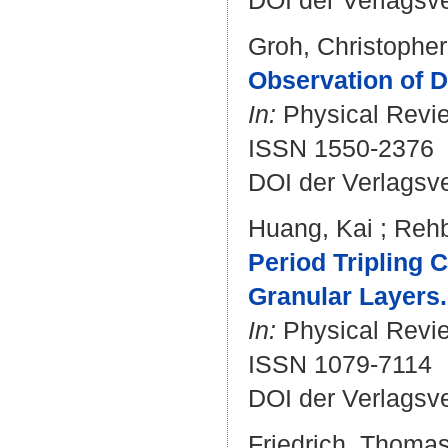
DOI der Verlagsv
Groh, Christopher
Observation of D
In:
Physical Review
ISSN 1550-2376
DOI der Verlagsv
Huang, Kai
;
Rehb
Period Tripling 
Granular Layers.
In:
Physical Review
ISSN 1079-7114
DOI der Verlagsv
Friedrich, Thoma