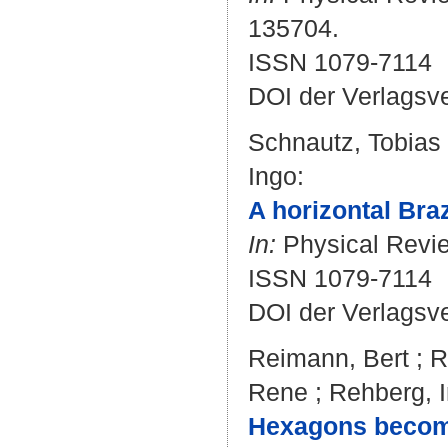
135704.
ISSN 1079-7114
DOI der Verlagsv
Schnautz, Tobias
Ingo
:
A horizontal Braz
In:
Physical Review
ISSN 1079-7114
DOI der Verlagsv
Reimann, Bert
;
R
Rene
;
Rehberg, 
Hexagons become