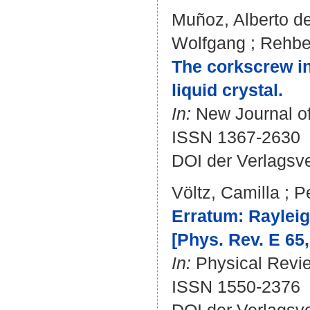
Muñoz, Alberto d
Wolfgang
;
Rehbe
The corkscrew in
liquid crystal.
In:
New Journal of 
ISSN 1367-2630
DOI der Verlagsv
Völtz, Camilla
;
P
Erratum: Rayleig
[Phys. Rev. E 65,
In:
Physical Review
ISSN 1550-2376