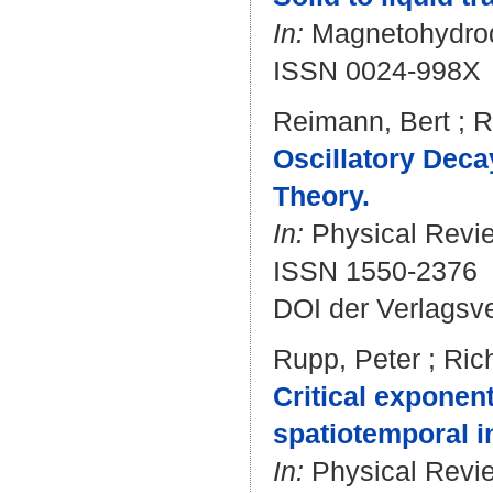
In:
Magnetohydrody
ISSN 0024-998X
Reimann, Bert
;
R
Oscillatory Deca
Theory.
In:
Physical Review
ISSN 1550-2376
DOI der Verlagsv
Rupp, Peter
;
Ric
Critical exponen
spatiotemporal i
In:
Physical Review