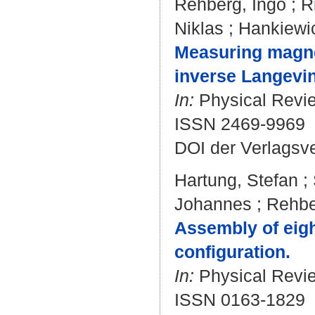
Rehberg, Ingo
;
R
Niklas
;
Hankiewic
Measuring magnet
inverse Langevin
In:
Physical Revie
ISSN 2469-9969
DOI der Verlagsv
Hartung, Stefan
;
Johannes
;
Rehbe
Assembly of eigh
configuration.
In:
Physical Revie
ISSN 0163-1829