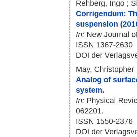
Rehberg, Ingo
;
S
Corrigendum: The
suspension (2010
In:
New Journal of 
ISSN 1367-2630
DOI der Verlagsv
May, Christopher
Analog of surfac
system.
In:
Physical Review
062201.
ISSN 1550-2376
DOI der Verlagsv