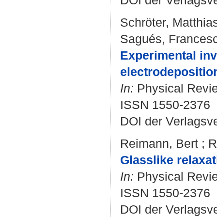
DOI der Verlagsv
Schröter, Matthia
Sagués, Frances
Experimental inve
electrodepositio
In:
Physical Review
ISSN 1550-2376
DOI der Verlagsv
Reimann, Bert
;
R
Glasslike relaxat
In:
Physical Revie
ISSN 1550-2376
DOI der Verlagsv