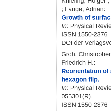
Knieling, Holger
;
;
Lange, Adrian
:
Growth of surfac
In:
Physical Review
ISSN 1550-2376
DOI der Verlagsv
Groh, Christopher
Friedrich H.
:
Reorientation of
hexagon flip.
In:
Physical Review
055301(R).
ISSN 1550-2376