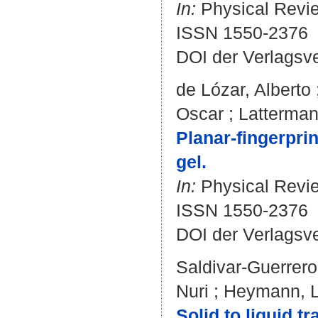
In:
Physical Review
ISSN 1550-2376
DOI der Verlagsv
de Lózar, Alberto
Oscar
;
Latterman
Planar-fingerprin
gel.
In:
Physical Review
ISSN 1550-2376
DOI der Verlagsv
Saldivar-Guerrer
Nuri
;
Heymann, L
Solid to liquid t