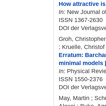
How attractive i
In:
New Journal of 
ISSN 1367-2630
DOI der Verlagsv
Groh, Christopher
;
Kruelle, Christof
Erratum: Barchan
minimal models [
In:
Physical Review
ISSN 1550-2376
DOI der Verlagsv
May, Martin
;
Sch