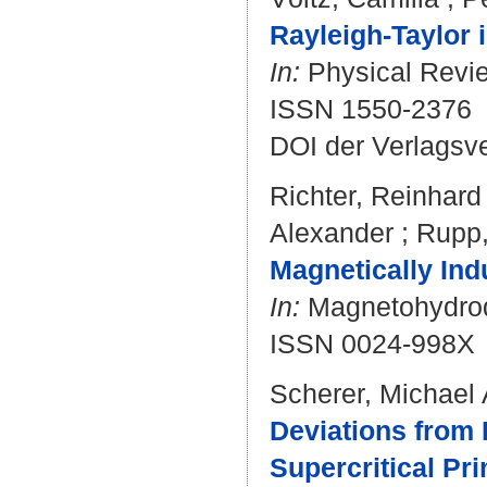
Rayleigh-Taylor 
In:
Physical Review
ISSN 1550-2376
DOI der Verlagsv
Richter, Reinhard
Alexander
;
Rupp,
Magnetically Ind
In:
Magnetohydrody
ISSN 0024-998X
Scherer, Michael 
Deviations from 
Supercritical Pr