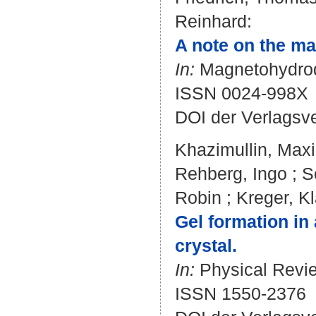
Reinhard
:
A note on the mag
In:
Magnetohydrody
ISSN 0024-998X
DOI der Verlagsv
Khazimullin, Max
Rehberg, Ingo
;
S
Robin
;
Kreger, K
Gel formation in
crystal.
In:
Physical Review
ISSN 1550-2376