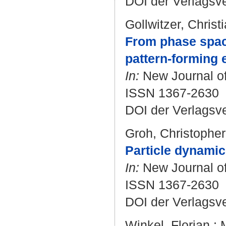
DOI der Verlagsv
Gollwitzer, Christ
From phase space
pattern-forming 
In:
New Journal of
ISSN 1367-2630
DOI der Verlagsv
Groh, Christopher
Particle dynamic
In:
New Journal of 
ISSN 1367-2630
DOI der Verlagsv
Winkel, Florian
;