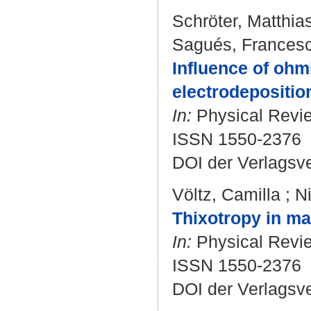
Schröter, Matthia
Sagués, Frances
Influence of ohmi
electrodepositio
In:
Physical Review
ISSN 1550-2376
DOI der Verlagsv
Völtz, Camilla
;
N
Thixotropy in m
In:
Physical Revie
ISSN 1550-2376
DOI der Verlagsv