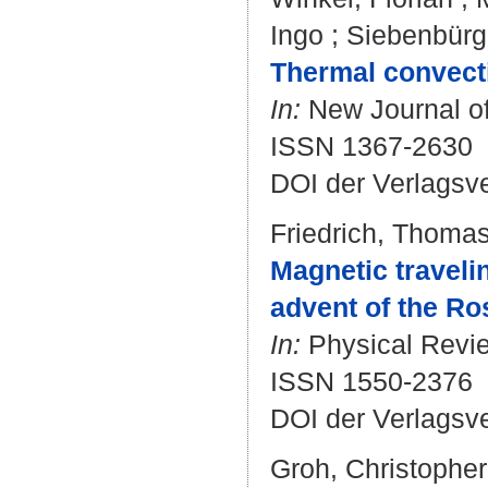
Ingo
;
Siebenbürg
Thermal convecti
In:
New Journal of
ISSN 1367-2630
DOI der Verlagsv
Friedrich, Thoma
Magnetic travelin
advent of the Ros
In:
Physical Review
ISSN 1550-2376
DOI der Verlagsv
Groh, Christopher