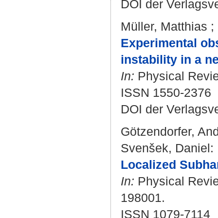
DOI der Verlagsv
Müller, Matthias
;
Experimental obs
instability in a n
In:
Physical Review
ISSN 1550-2376
DOI der Verlagsv
Götzendorfer, An
Svenšek, Daniel
:
Localized Subhar
In:
Physical Revie
198001.
ISSN 1079-7114