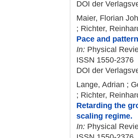
DOI der Verlagsv
Maier, Florian Jo
;
Richter, Reinhar
Pace and pattern
In:
Physical Review
ISSN 1550-2376
DOI der Verlagsv
Lange, Adrian
;
Go
;
Richter, Reinhar
Retarding the gr
scaling regime.
In:
Physical Review
ISSN 1550-2376