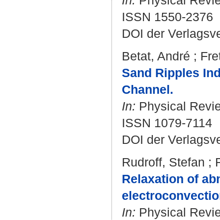
In:
Physical Review
ISSN 1550-2376
DOI der Verlagsv
Betat, André
;
Fre
Sand Ripples In
Channel.
In:
Physical Review
ISSN 1079-7114
DOI der Verlagsv
Rudroff, Stefan
;
Relaxation of abn
electroconvectio
In:
Physical Review