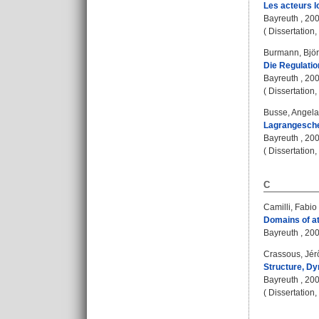
Les acteurs l
Bayreuth , 20
( Dissertation
Burmann, Bjö
Die Regulatio
Bayreuth , 20
( Dissertation
Busse, Angela
Lagrangesche
Bayreuth , 20
( Dissertation
C
Camilli, Fabio
Domains of at
Bayreuth , 20
Crassous, Jér
Structure, Dy
Bayreuth , 20
( Dissertation