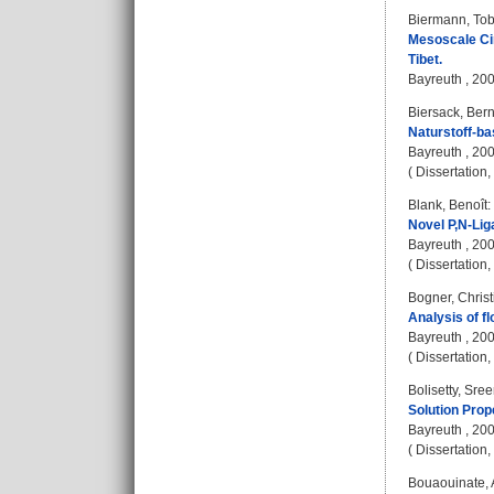
Biermann, Tob
Mesoscale Ci
Tibet.
Bayreuth , 200
Biersack, Ber
Naturstoff-ba
Bayreuth , 20
( Dissertation
Blank, Benoît
:
Novel P,N-Lig
Bayreuth , 20
( Dissertation
Bogner, Christ
Analysis of f
Bayreuth , 200
( Dissertation
Bolisetty, Sre
Solution Prop
Bayreuth , 20
( Dissertation
Bouaouinate,