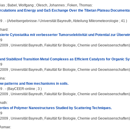
ias
;
Babel, Wolfgang
;
Olesch, Johannes
;
Foken, Thomas
:
rculations and Energy and GaS Exchange Over the Tibetan Plateau Documentat
9 . - (Arbeitsergebnisse / Universität Bayreuth, Abteilung Mikrometeorologie ; 41 )
nhard
:
sierte Cytostatika mit verbesserter Tumorselektivität und Potential zur Überwi
09
, 2009 , Universität Bayreuth, Fakultät für Biologie, Chemie und Geowissenschaften)
and Stabilized Transition Metal Complexes as Efficient Catalysts for Organic S
09
, 2009 , Universität Bayreuth, Fakultät für Biologie, Chemie und Geowissenschaften)
ina
:
low patterns and flow mechanisms in soils.
9 . - (BayCEER-online ; 3 )
, 2009 , Universität Bayreuth, Fakultät für Biologie, Chemie und Geowissenschaften)
enath
:
erties of Polymer Nanostructures Studied by Scattering Techniques.
09
, 2009 , Universität Bayreuth, Fakultät für Biologie, Chemie und Geowissenschaften)
 Asmae
: