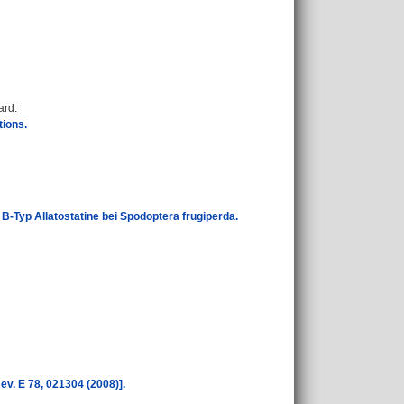
ard
:
tions.
B-Typ Allatostatine bei Spodoptera frugiperda.
v. E 78, 021304 (2008)].