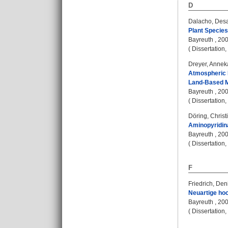
D
Dalacho, Des
Plant Species
Bayreuth , 20
( Dissertation
Dreyer, Anneka
Atmospheric D
Land-Based M
Bayreuth , 20
( Dissertation
Döring, Christ
Aminopyridina
Bayreuth , 20
( Dissertation
F
Friedrich, Den
Neuartige ho
Bayreuth , 20
( Dissertation