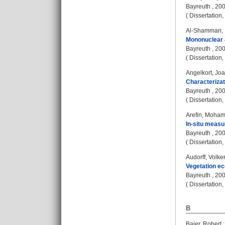
Bayreuth , 20
( Dissertation
Al-Shammari, 
Mononuclear a
Bayreuth , 2009
( Dissertation
Angelkort, Jo
Characterizati
Bayreuth , 20
( Dissertation
Arefin, Moham
In-situ measu
Bayreuth , 20
( Dissertation
Audorff, Volke
Vegetation ec
Bayreuth , 200
( Dissertation
B
Baier, Robert