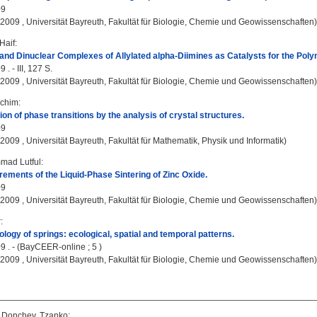
09
, 2009 , Universität Bayreuth, Fakultät für Biologie, Chemie und Geowissenschaften)
Haif
:
nd Dinuclear Complexes of Allylated alpha-Diimines as Catalysts for the Polym
 . - III, 127 S.
, 2009 , Universität Bayreuth, Fakultät für Biologie, Chemie und Geowissenschaften)
achim
:
on of phase transitions by the analysis of crystal structures.
09
, 2009 , Universität Bayreuth, Fakultät für Mathematik, Physik und Informatik)
mad Lutful
:
rements of the Liquid-Phase Sintering of Zinc Oxide.
09
, 2009 , Universität Bayreuth, Fakultät für Biologie, Chemie und Geowissenschaften)
r
:
ology of springs: ecological, spatial and temporal patterns.
9 . - (BayCEER-online ; 5 )
, 2009 , Universität Bayreuth, Fakultät für Biologie, Chemie und Geowissenschaften)
;
Donchev, Tzanko
: