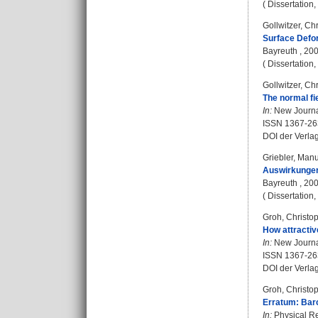
( Dissertation
Gollwitzer, Chr
Surface Defo
Bayreuth , 20
( Dissertation
Gollwitzer, Chr
The normal fi
In:
New Journal
ISSN 1367-26
DOI der Verla
Griebler, Man
Auswirkungen 
Bayreuth , 20
( Dissertation
Groh, Christo
How attractiv
In:
New Journal
ISSN 1367-26
DOI der Verla
Groh, Christo
Erratum: Barc
In:
Physical Re