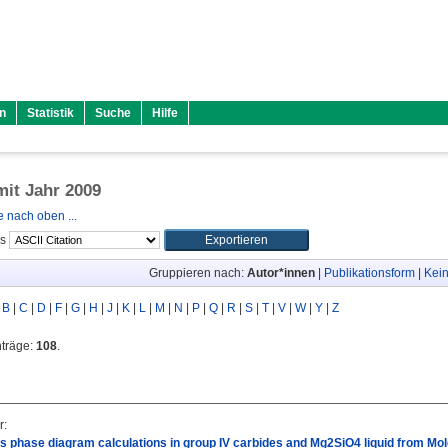
n
Statistik
Suche
Hilfe
mit Jahr 2009
 nach oben ...
ls
Gruppieren nach:
Autor*innen
|
Publikationsform
|
Kein
|
B
|
C
|
D
|
F
|
G
|
H
|
J
|
K
|
L
|
M
|
N
|
P
|
Q
|
R
|
S
|
T
|
V
|
W
|
Y
|
Z
nträge:
108
.
r
:
les phase diagram calculations in group IV carbides and Mg2SiO4 liquid from M