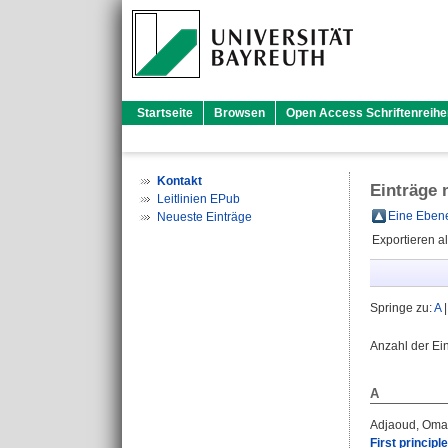
Startseite
Browsen
Open Access Schriftenreihe
Kontakt
Einträge 
Leitlinien EPub
Eine Ebene
Neueste Einträge
Exportieren a
Springe zu:
A
Anzahl der Ei
A
Adjaoud, Oma
First princip