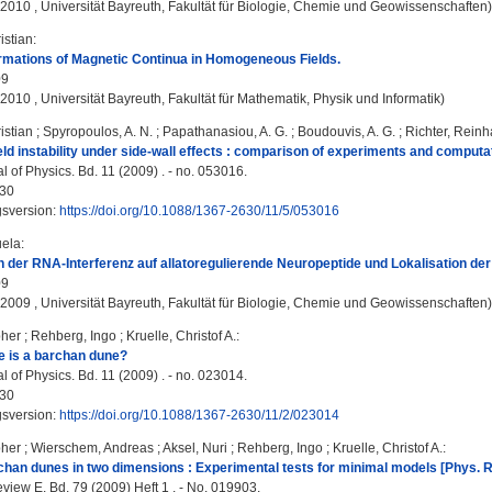
, 2010 , Universität Bayreuth, Fakultät für Biologie, Chemie und Geowissenschaften)
istian
:
rmations of Magnetic Continua in Homogeneous Fields.
09
, 2010 , Universität Bayreuth, Fakultät für Mathematik, Physik und Informatik)
istian
;
Spyropoulos, A. N.
;
Papathanasiou, A. G.
;
Boudouvis, A. G.
;
Richter, Reinh
eld instability under side-wall effects : comparison of experiments and computa
 of Physics. Bd. 11 (2009) . - no. 053016.
30
gsversion:
https://doi.org/10.1088/1367-2630/11/5/053016
uela
:
der RNA-Interferenz auf allatoregulierende Neuropeptide und Lokalisation der 
09
, 2009 , Universität Bayreuth, Fakultät für Biologie, Chemie und Geowissenschaften)
pher
;
Rehberg, Ingo
;
Kruelle, Christof A.
:
e is a barchan dune?
 of Physics. Bd. 11 (2009) . - no. 023014.
30
gsversion:
https://doi.org/10.1088/1367-2630/11/2/023014
pher
;
Wierschem, Andreas
;
Aksel, Nuri
;
Rehberg, Ingo
;
Kruelle, Christof A.
:
han dunes in two dimensions : Experimental tests for minimal models [Phys. Re
view E. Bd. 79 (2009) Heft 1 . - No. 019903.