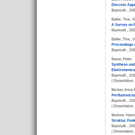
Discrete Appr
Bayreuth , 20
Balke, Tina
;
K
A Survey on R
Bayreuth , 200
Balke, Tina
;
V
Proceedings 
Bayreuth , 200
Bauer, Peter
:
Synthese und
Elektronentr
Bayreuth , 20
( Dissertation
Becker, Anna 
Perfluoroocta
Bayreuth , 20
( Dissertation
Berkner, Han
Struktur, Fun
Bayreuth , 20
( Dissertation