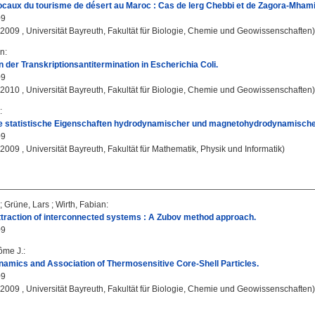
ocaux du tourisme de désert au Maroc : Cas de lerg Chebbi et de Zagora-Mhami
09
, 2009 , Universität Bayreuth, Fakultät für Biologie, Chemie und Geowissenschaften)
rn
:
n der Transkriptionsantitermination in Escherichia Coli.
09
, 2010 , Universität Bayreuth, Fakultät für Biologie, Chemie und Geowissenschaften)
:
 statistische Eigenschaften hydrodynamischer und magnetohydrodynamischer
09
, 2009 , Universität Bayreuth, Fakultät für Mathematik, Physik und Informatik)
;
Grüne, Lars
;
Wirth, Fabian
:
traction of interconnected systems : A Zubov method approach.
09
ôme J.
:
namics and Association of Thermosensitive Core-Shell Particles.
09
, 2009 , Universität Bayreuth, Fakultät für Biologie, Chemie und Geowissenschaften)