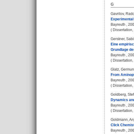
G
Gavrilov, Rado
Experimental 
Bayreuth , 20
( Dissertation
Gerstner, Sab
Eine empirisc
Grundlage de
Bayreuth , 20
( Dissertation
Glatz, Germu
From Aminopy
Bayreuth , 20
( Dissertation
Goldberg, Ste
Dynamics and
Bayreuth , 20
( Dissertation
Goldmann, An
Click Chemist
Bayreuth , 20