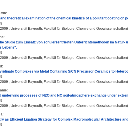
stin
:
and theoretical examination of the chemical kinetics of a pollutant coating on p
09
, 2009 , Universität Bayreuth, Fakultät für Biologie, Chemie und Geowissenschaften)
ine
:
he Studie zum Einsatz von schülerzentrierten Unterrichtsmethoden im Natur-
s Lebens".
09
, 2009 , Universität Bayreuth, Fakultät für Biologie, Chemie und Geowissenschaften)
nd
:
ridinato Complexes via Metal Containing SiCN Precursor Ceramics to Heterog
09
, 2009 , Universität Bayreuth, Fakultät für Biologie, Chemie und Geowissenschaften)
fanie
:
 underlying processes of N2O and NO soil-atmosphere exchange under extrem
09
, 2009 , Universität Bayreuth, Fakultät für Biologie, Chemie und Geowissenschaften)
ja
:
ry as Efficient Ligation Strategy for Complex Macromolecular Architecture an
09