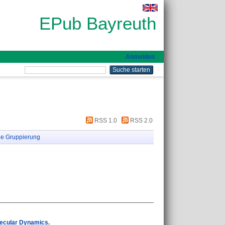
EPub Bayreuth
Anmelden
RSS 1.0
RSS 2.0
e Gruppierung
olecular Dynamics.