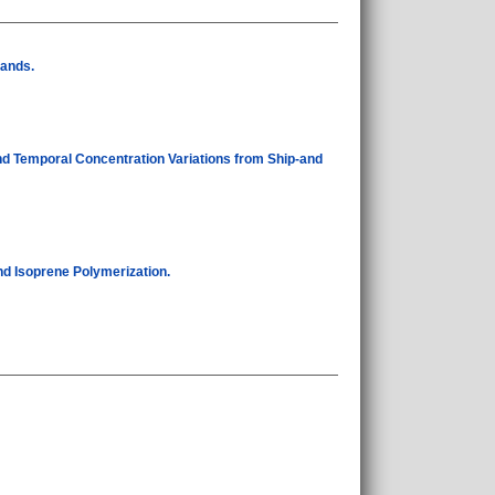
lands.
nd Temporal Concentration Variations from Ship-and
nd Isoprene Polymerization.