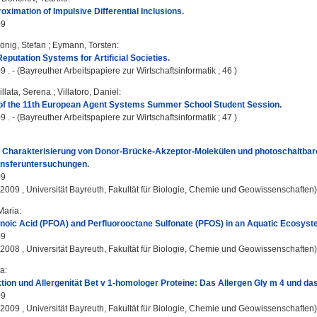
oximation of Impulsive Differential Inclusions.
09
önig, Stefan
;
Eymann, Torsten
:
eputation Systems for Artificial Societies.
9 . - (Bayreuther Arbeitspapiere zur Wirtschaftsinformatik ; 46 )
illata, Serena
;
Villatoro, Daniel
:
of the 11th European Agent Systems Summer School Student Session.
9 . - (Bayreuther Arbeitspapiere zur Wirtschaftsinformatik ; 47 )
 Charakterisierung von Donor-Brücke-Akzeptor-Molekülen und photoschaltbar
ansferuntersuchungen.
09
, 2009 , Universität Bayreuth, Fakultät für Biologie, Chemie und Geowissenschaften)
Maria
:
noic Acid (PFOA) and Perfluorooctane Sulfonate (PFOS) in an Aquatic Ecosystem
09
, 2008 , Universität Bayreuth, Fakultät für Biologie, Chemie und Geowissenschaften)
na
:
ktion und Allergenität Bet v 1-homologer Proteine: Das Allergen Gly m 4 und 
09
, 2009 , Universität Bayreuth, Fakultät für Biologie, Chemie und Geowissenschaften)