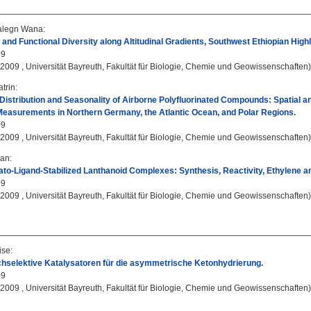
alegn Wana
:
 and Functional Diversity along Altitudinal Gradients, Southwest Ethiopian High
09
, 2009 , Universität Bayreuth, Fakultät für Biologie, Chemie und Geowissenschaften)
trin
:
istribution and Seasonality of Airborne Polyfluorinated Compounds: Spatial a
easurements in Northern Germany, the Atlantic Ocean, and Polar Regions.
09
, 2009 , Universität Bayreuth, Fakultät für Biologie, Chemie und Geowissenschaften)
ian
:
to-Ligand-Stabilized Lanthanoid Complexes: Synthesis, Reactivity, Ethylene a
09
, 2009 , Universität Bayreuth, Fakultät für Biologie, Chemie und Geowissenschaften)
ise
:
chselektive Katalysatoren für die asymmetrische Ketonhydrierung.
09
, 2009 , Universität Bayreuth, Fakultät für Biologie, Chemie und Geowissenschaften)