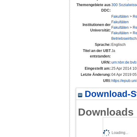
Themengebiete aus
300 Sozialwiss
DDC:
Fakultäten
>
Re
Fakultäten
Institutionen der
Fakultäten
>
Re
Universität:
Fakultäten
>
Re
Betriebswirtscha
Sprache:
Englisch
Titel an der UBT
Ja
entstanden:
URN:
urn:nbn:de:bv
Eingestellt am:
25 Apr 2014 10
Letzte Änderung:
04 Apr 2019 05
URI:
https://epub.un
Download-St
Downloads
Loading...