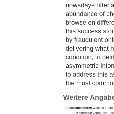
nowadays offer a
abundance of ch
browse on differe
this success sto
by fraudulent onl
delivering what 
condition, to deli
asymmetric infor
to address this a
the most common 
Weitere Angab
Publikationsform:
Working paper,
Keywords:
Vertrauen; Ele