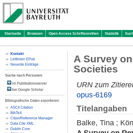
Startseite
Browsen
Open Access Schriftenreihen
Statistik
Suc
Kontakt
A Survey on 
Leitlinien EPub
Neueste Einträge
Societies
Suche nach Personen
URN zum Zitiere
im Publikationsserver
bei Google Scholar
opus-6169
Bibliografische Daten exportieren
Titelangaben
ASCII Citation
BibTeX
Citavi/Reference Manager
Balke, Tina
;
Kön
Data Cite XML
Dublin Core
A Survey on Repu