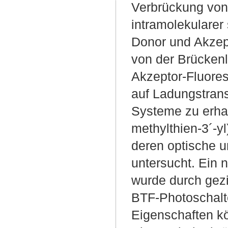
Verbrückung von 
intramolekularer
Donor und Akzept
von der Brückenl
Akzeptor-Fluore
auf Ladungstran
Systeme zu erhal
methylthien-3´-y
deren optische u
untersucht. Ein
wurde durch gez
BTF-Photoschalte
Eigenschaften k