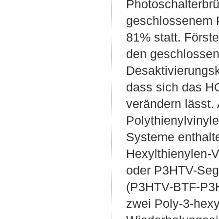
Photoschalterbrü
geschlossenem P
81% statt. Först
den geschlossene
Desaktivierungs
dass sich das HO
verändern lässt
Polythienylvinyl
Systeme enthalte
Hexylthienylen-
oder P3HTV-Segm
(P3HTV-BTF-P3HT
zwei Poly-3-hexy