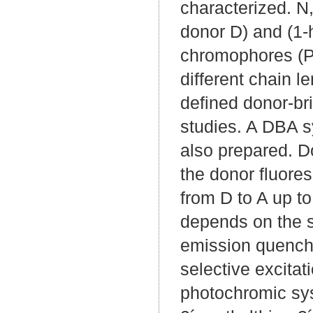
characterized. 
donor D) and (1-
chromophores (PB
different chain 
defined donor-br
studies. A DBA s
also prepared. D
the donor fluore
from D to A up t
depends on the sp
emission quenchi
selective excitati
photochromic sys