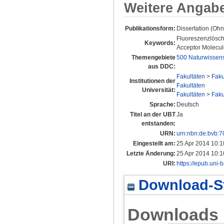
Weitere Angab
Publikationsform:
Dissertation (Oh
Fluoreszenzlösch
Keywords:
Acceptor Molecul
Themengebiete
500 Naturwissen
aus DDC:
Fakultäten
>
Faku
Institutionen der
Fakultäten
Universität:
Fakultäten
>
Faku
Sprache:
Deutsch
Titel an der UBT
Ja
entstanden:
URN:
urn:nbn:de:bvb:
Eingestellt am:
25 Apr 2014 10:1
Letzte Änderung:
25 Apr 2014 10:1
URI:
https://epub.uni-
Download-St
Downloads