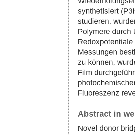
Wiederholungsei
synthetisiert (
studieren, wurde
Polymere durch 
Redoxpotential
Messungen besti
zu können, wurd
Film durchgefüh
photochemischen
Fluoreszenz rev
Abstract in we
Novel donor bri