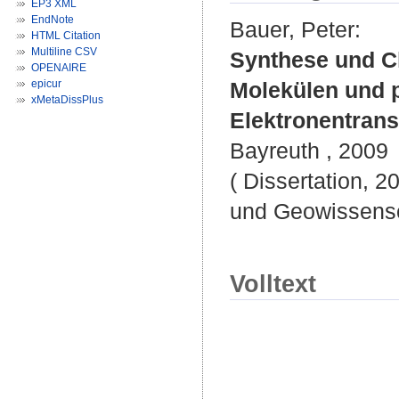
EP3 XML
EndNote
Bauer, Peter
:
HTML Citation
Multiline CSV
Synthese und C
OPENAIRE
epicur
Molekülen und 
xMetaDissPlus
Elektronentran
Bayreuth , 2009
( Dissertation, 2
und Geowissensc
Volltext