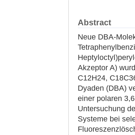
Abstract
Neue DBA-Molekül
Tetraphenylbenz
Heptyloctyl)pery
Akzeptor A) wurd
C12H24, C18C36
Dyaden (DBA) ve
einer polaren 3,
Untersuchung de
Systeme bei sel
Fluoreszenzlösch