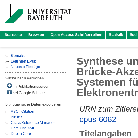
Startseite
Browsen
Open Access Schriftenreihen
Statistik
Suc
Kontakt
Synthese un
Leitlinien EPub
Neueste Einträge
Brücke-Akze
Suche nach Personen
Systemen fü
im Publikationsserver
Elektronent
bei Google Scholar
Bibliografische Daten exportieren
URN zum Zitiere
ASCII Citation
BibTeX
opus-6062
Citavi/Reference Manager
Data Cite XML
Titelangaben
Dublin Core