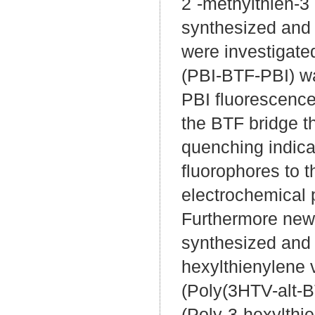
2´-methylthien-3
synthesized and 
were investigat
(PBI-BTF-PBI) wa
PBI fluorescence
the BTF bridge 
quenching indicat
fluorophores to t
electrochemical p
Furthermore new
synthesized and 
hexylthienylene
(Poly(3HTV-alt-
(Poly-3-hexylthi