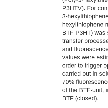
P3HTV). For comp
3-hexylthiophene
hexylthiophene m
BTF-P3HT) was syn
transfer process
and fluorescenc
values were esti
order to trigger 
carried out in s
70% fluorescence
of the BTF-unit, 
BTF (closed).