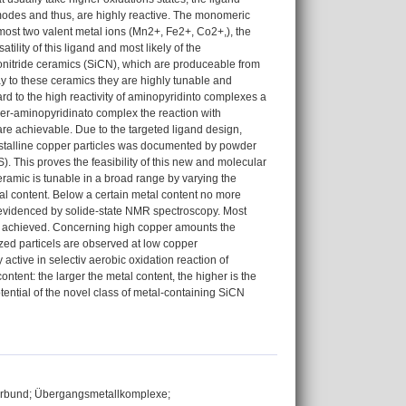
modes and thus, are highly reactive. The monomeric
most two valent metal ions (Mn2+, Fe2+, Co2+,), the
ility of this ligand and most likely of the
bonitride ceramics (SiCN), which are produceable from
y to these ceramics they are highly tunable and
ard to the high reactivity of aminopyridinto complexes a
er-aminopyridinato complex the reaction with
e achievable. Due to the targeted ligand design,
rystalline copper particles was documented by powder
. This proves the feasibility of this new and molecular
ramic is tunable in a broad range by varying the
l content. Below a certain metal content no more
s evidenced by solide-state NMR spectroscopy. Most
re achieved. Concerning high copper amounts the
ized particels are observed at low copper
ctive in selectiv aerobic oxidation reaction of
ontent: the larger the metal content, the higher is the
potential of the novel class of metal-containing SiCN
Verbund; Übergangsmetallkomplexe;