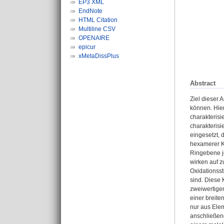
EP3 XML
EndNote
HTML Citation
Multiline CSV
OPENAIRE
epicur
xMetaDissPlus
Abstract
Ziel dieser 
können. Hie
charakterisi
charakteris
eingesetzt, 
hexamerer K
Ringebene j
wirken auf 
Oxidationsst
sind. Diese 
zweiwertigen
einer breite
nur aus Elem
anschließend