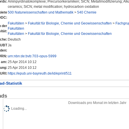
rds:
Aminpyrdinatokomplexe; Precursorkeramiken; SiCN; Metallmodifizierung; Alk
ceramics; SiCN; metal modification; hydrocarbon oxidation
iete
500 Naturwissenschaften und Mathematik
>
540 Chemie
DDC:
Fakultäten
>
Fakultät für Biologie, Chemie und Geowissenschaften
>
Fachgru
n der
Fakultäten
ität:
Fakultäten
>
Fakultät für Biologie, Chemie und Geowissenschaften
che:
Deutsch
r UBT
Ja
nden:
URN:
urn:nbn:de:bvb:703-opus-5999
t am:
25 Apr 2014 10:12
rung:
25 Apr 2014 10:12
URI:
https://epub.uni-bayreuth.de/id/eprint/511
d-Statistik
ads
Downloads pro Monat im letzten Jahr
Loading...