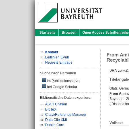
Startseite
Browsen
Open Access Schriftenreihe
Kontakt
From Amin
Leitlinien EPub
Recyclabl
Neueste Einträge
URN zum Zit
Suche nach Personen
Titelangab
im Publikationsserver
bei Google Scholar
Glatz, Germ
From Aminop
Bibliografische Daten exportieren
Bayreuth , 
( Dissertati
ASCII Citation
BibTeX
Citavi/Reference Manager
Data Cite XML
Volltext
Dublin Core