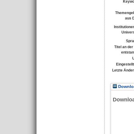
Keywo
Themengeb
aus 
Institutione
Univers
Spra
Titel an de
entsta
Eingestell
Letzte Ände
Downloa
Downlo