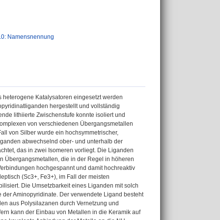
.0: Namensnennung
 als heterogene Katalysatoren eingesetzt werden
ridinatliganden hergestellt und vollständig
nde lithiierte Zwischenstufe konnte isoliert und
tokomplexen von verschiedenen Übergangsmetallen
Fall von Silber wurde ein hochsymmetrischer,
Liganden abwechselnd ober- und unterhalb der
tet, das in zwei Isomeren vorliegt. Die Liganden
n Übergangsmetallen, die in der Regel in höheren
e Verbindungen hochgespannt und damit hochreaktiv
ptisch (Sc3+, Fe3+), im Fall der meisten
lisiert. Die Umsetzbarkeit eines Liganden mit solch
sse der Aminopyridinate. Der verwendete Ligand besteht
rden aus Polysilazanen durch Vernetzung und
fern kann der Einbau von Metallen in die Keramik auf