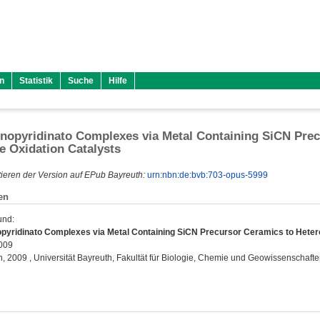
n
Statistik
Suche
Hilfe
opyridinato Complexes via Metal Containing SiCN Pre
e Oxidation Catalysts
ieren der Version auf EPub Bayreuth:
urn:nbn:de:bvb:703-opus-5999
en
und
:
yridinato Complexes via Metal Containing SiCN Precursor Ceramics to Heter
2009
on, 2009 , Universität Bayreuth, Fakultät für Biologie, Chemie und Geowissenschafte