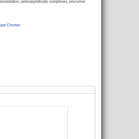
anoxidation; aminopyridinato complexes; precursor
ppe Chemie