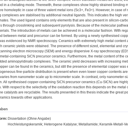
ind in a chelating mode. Therewith, these complexes show highly strained binding 
e homoleptic in case of three valent metal ions (Sc3+, Fe3+). However, in case of 
complexes are stabilised by additional neutral ligands. This indicates the high versat
nates. The used ligand contains only elements that are also present in silicon-car
s through crosslinking and subsequent pyrolysis. Because of the molecular pathwa
terials. The introduction of metals can be achieved in a molecular fashion. With reg
nd between metal and precursor can be formed. By using a newly synthesised copp
was evidenced by NMR spectroscopy. Ceramics with extremely high metal content ar
igh ceramic yields were obtained. The presence of different sized, elemental and c
 scanning electron microscopy (SEM) and energy dispersive X-ray spectroscopy (EDS)
metal-containing SiCN precursor ceramics. Furthermore, the metal content of the ce
ded aminopyridinato complexes. The ceramic yield decreases with increasing meta
copper can be found in the ceramics, but still the presence of elemental copper wa
mogeneous fine-particle distribution is present when even lower copper contents a
e varies from nanometer scale up to micrometer scale. In contrast, only nanometer-s
n. All synthesised copper-containing SiCN precursor ceramics (Cu-SICN) are highly a
 With respect to the selectivity of the oxidation reaction this depends on the metal c
The catalysts are recyclable. The results presented in this thesis indicate the great 
ramics towards other applications.
aben
form:
Dissertation (Ohne Angabe)
Hochleistungskeramik; Heterogene Katalyse; Metallamide; Keramik-Metall-