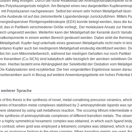
laren Weg erfolgen. Durch die hohe Reaktivität der Aminopyridinatkomplexe ist e
des Polysilazangerüsts möglich. Am Beispiel eines neu dargestellten Kupferamin
 mit Polysilazanen nachgewiesen. Selbst bei einem sehr hohen Metallgehalt lässt 
che Ausbeute ist auf das zielorientierte Ligandendesign zurückzuführen. Mittels P
nergiedispersiver Röntgenspektroskopie (EDX) konnte belegt werden, dass die kup
lt, das in Partikeln verschiedener Größe vorliegt,. Der molekulare Ansatz zur Her
greich umgesetzt werden. Weiterhin kann der Metallgehalt der Keramik durch Vari
natkomponente in einem weiten Bereich gesteuert werden. Dabei sinkt die thermo
etallgehalt. Kupfer liegt unterhalb eines gewissen Metallgehalts nicht mehr in kr
ntares Kupfer auch bei niedrigerem Metallgehalt eindeutig identifiziert werden. D
is hin zum Mikrometerbereich, während bei niedrigen Gehalten nur noch Partikel i
en Keramiken (Cu-SiCN) sind katalytisch aktiv bezüglich der aeroben selektiven 
en. Hierbei besteht eine Abhängigkeit der Selektivität der Oxidation vom Metallgeha
. Die Katalysatoren sind rezyklierbar. Die hier vorgestellten Ergebnisse lassen dara
sorkeramiken auch in Bezug auf weitere Anwendungsgebiete ein hohes Potential b
n weiterer Sprache
e of this thesis is the synthesis of novel, metal-conatining precursor ceramics, whi
eries of transition-metal complexes stabilised by 2-aminopyridinato ligands was sy
re obtained by using salt metathesis reaction. The occuring lithium intermediate 
 the synthesis of aminopyridinato complexes of different transition metals. The obse
er a highly symmetrical hexameric complex was obtained, in which each ligand bri
In contrast, when gold was employed a tetrameric complex was obtained, which is pr
in an analogous fashion to the silver complex. When transition metals are used, that