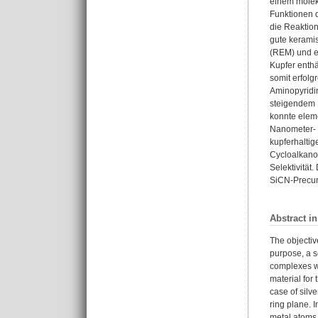
einem moleku
Funktionen 
die Reaktion
gute keramis
(REM) und e
Kupfer enthä
somit erfol
Aminopyridi
steigendem M
konnte eleme
Nanometer- b
kupferhaltig
Cycloalkanon
Selektivität
SiCN-Precur
Abstract i
The objectiv
purpose, a s
complexes we
material for
case of silv
ring plane. 
metal atoms 