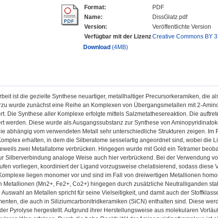
Format:
PDF
Name:
DissGlatz.pdf
Version:
Veröffentlichte Version
Verfügbar mit der Lizenz
Creative Commons BY 3
Download
(4MB)
Arbeit ist die gezielte Synthese neuartiger, metallhaltiger Precursorkeramiken, die
rzu wurde zunächst eine Reihe an Komplexen von Übergangsmetallen mit 2-Aminopy
ert. Die Synthese aller Komplexe erfolgte mittels Salzmetathesereaktion. Die auftrete
iert werden. Diese wurde als Ausgangssubstanz zur Synthese von Aminopyridina
die abhängig vom verwendeten Metall sehr unterschiedliche Strukturen zeigen. Im 
omplex erhalten, in dem die Silberatome sesselartig angeordnet sind, wobei die 
eweils zwei Metallatome verbrücken. Hingegen wurde mit Gold ein Tetramer beobach
zur Silberverbindung analoge Weise auch hier verbrückend. Bei der Verwendung vo
ufen vorliegen, koordiniert der Ligand vorzugsweise chelatisierend, sodass dies
Komplexe liegen monomer vor und sind im Fall von dreiwertigen Metallionen homole
 Metallionen (Mn2+, Fe2+, Co2+) hingegen durch zusätzliche Neutralliganden stabi
n Auswahl an Metallen spricht für seine Vielseitigkeit, und damit auch der Stoffkla
enten, die auch in Siliziumcarbonitridkeramiken (SiCN) enthalten sind. Diese we
er Pyrolyse hergestellt. Aufgrund ihrer Herstellungsweise aus molekularen Vorläu