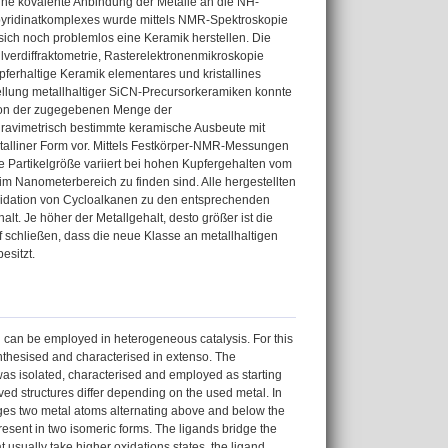
ine kovalente Anbindung der Metalle an die NH-
opyridinatkomplexes wurde mittels NMR-Spektroskopie
sich noch problemlos eine Keramik herstellen. Die
ulverdiffraktometrie, Rasterelektronenmikroskopie
ferhaltige Keramik elementares und kristallines
stellung metallhaltiger SiCN-Precursorkeramiken konnte
ation der zugegebenen Menge der
gravimetrisch bestimmte keramische Ausbeute mit
istalliner Form vor. Mittels Festkörper-NMR-Messungen
ie Partikelgröße variiert bei hohen Kupfergehalten vom
m Nanometerbereich zu finden sind. Alle hergestellten
Oxidation von Cycloalkanen zu den entsprechenden
lt. Je höher der Metallgehalt, desto größer ist die
uf schließen, dass die neue Klasse an metallhaltigen
esitzt.
ch can be employed in heterogeneous catalysis. For this
nthesised and characterised in extenso. The
was isolated, characterised and employed as starting
rved structures differ depending on the used metal. In
dges two metal atoms alternating above and below the
esent in two isomeric forms. The ligands bridge the
 usually take higher oxidations states, the ligand