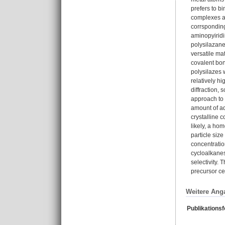
prefers to b
complexes ar
corrsponding 
aminopyiridi
polysilazane
versatile ma
covalent bo
polysilazes 
relatively h
diffraction,
approach to 
amount of ad
crystalline 
likely, a ho
particle siz
concentratio
cycloalkanes.
selectivity. 
precursor ce
Weitere Ang
Publikations