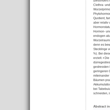
(besonders i
Clethra- und
Wurzelprimo
Phytohormons
Quotient, fa
aber relativ
Hormonstatu
Hormon- und
endogen abz
Wurzelraums 
denn es bew
Stecklinge 
%). Bei dies
erzielt. • 
dürregestres
gestressten
geringeren C
miteinander 
Bäumen prakt
Akkumulatio
bei Tabebuia
schneiden, i
Abstract i