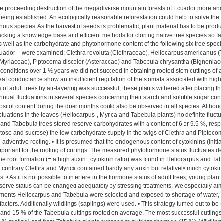
the proceeding destruction of the megadiverse mountain forests of Ecuador more an
being established. An ecologically reasonable reforestation could help to solve th
nous species. As the harvest of seeds is problematic, plant material has to be pr
cking a knowledge base and efficient methods for cloning native tree species so far. 
 well as the carbohydrate and phytohormone content of the following six tree specie
ador – were examined: Clethra revoluta (Clethraceae), Heliocarpus americanus (Til
yriaceae), Piptocoma discolor (Asteraceae) and Tabebuia chrysantha (Bignoniaceae
conditions over 1 ½ years we did not succeed in obtaining rooted stem cuttings of 
leaf conductance show an insufficient regulation of the stomata associated with high 
s of adult trees by air-layering was successful, these plants withered after placing
annual fluctuations in several species concerning their starch and soluble sugar cont
ositol content during the drier months could also be observed in all species. Altho
ctuations in the leaves (Heliocarpus-, Myrica and Tabebuia plants) no definite fluctu
and Tabebuia trees stored reserve carbohydrates with a content of 6 or 9.5 %, respec
ctose and sucrose) the low carbohydrate supply in the twigs of Clethra and Piptoc
 adventive rooting. • It is presumed that the endogenous content of cytokinins (initia
mportant for the rooting of cuttings. The measured phytohormone status fluctuates
 the root formation (= a high auxin : cytokinin ratio) was found in Heliocarpus and Ta
e contrary Clethra and Myrica contained hardly any auxin but relatively much cytokini
s. • As it is not possible to interfere in the hormone status of adult trees, young pl
serve status can be changed adequately by stressing treatments. We especially aim
ments Heliocarpus and Tabebuia were selected and exposed to shortage of water, nu
 factors. Additionally wildlings (saplings) were used. • This strategy turned out to b
and 15 % of the Tabebuia cuttings rooted on average. The most successful cuttings