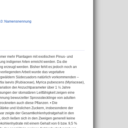
.0: Namensnennung
mmer mehr Plantagen mit exotischen Pinus- und
ng indigener Arten erreicht werden. Da die
g erzeugt werden. Bisher fehlt es jedoch noch an
vorliegenden Arbeit wurde das vegetative
ergwäldern Südecuadors natürlich vorkommenden –
rtia laevis (Rubiaceae), Myrica pubescens (Myriaceae),
Variation der Anzuchtparameter über 1 ½ Jahre
sungen der stomatären Leitfähigkeit zeigen eine
nnung bewurzelter Sprossstecklinge von adulten
rockneten auch diese Pflanzen. • Die
ärke und löslichen Zuckern, insbesondere der
Zwar zeigte der Gesamtkohlenhydratgehalt in den
 doch ließen sich in den Zweigen generell keine
hlenhydrate mit einem Gehalt von 6 bzw. 9,5 %