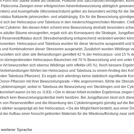
n Form von Stärke sowie als Glukose, Fruktose und Saccharose) einlagerten, könn
 Piptocoma-Zweigen einer erfolgreichen Adventivbewurzelung abträglich gewesen se
rdien) und Auxingehalte (Wurzelwachstum) gelten als besonders wichtig für die 
tatus fluktuierte jahreszeiten- und artabhängig. Ein für die Bewurzelung günstiger
nd sich bei Heliocarpus und Tabebuia in den niederschlagsreichsten Monaten. Cleth
 viel Cytokinin. Bei diesen Arten scheint eine Bewurzelung deshalb besonders schwier
s adulter Bäume einzugreifen, ergab sich als Konsequenz die Strategie, Jungpfla
 Reservestoffstatus durch Stressbehandlung entsprechend verändert werden könnt
usenken. Heliocarpus und Tabebuia wurden für diese Versuche ausgewählt und 
und Kombinationen dieser Stressoren ausgesetzt. Zusätzlich wurden Wildlinge verw
urzelten sich über alle Behandlungen gemittelt 42 % der Heliocarpus- und 15 % d
von dürregestressten Heliocarpus-Bäumchen mit 70 % Bewurzelung und von unter
er Art bewurzelten sich ebenso Wildlinge sehr effektiv (45 %). Noch bessere Erg
Die Vorbehandlungen führten bei Heliocarpus und Tabebuia zu einem Anstieg des 
sten Tabebuia-Pflanzen). Es ergab sich allerdings keine statistisch signifikante K
 Donor-Pflanzen mit ihrer Bewurzelungsrate. • Wie angenommen, führte die Stress
ytokininspiegel, wobei in Tabebuia die Bewurzelung von Stecklingen und der Cytok
korreliert waren (rs bis zu -0,93). • Die in dieser Arbeit erzielten Ergebnisse zeig
isch kein Bewurzelungspotential mehr besitzen. Bei Jungpflanzen lässt sich dieses
n von Reservestoffen und die Absenkung des Cytokininspiegels günstig auf die Be
 stärker ausgeprägt als bei Heliocarpus. • Da die Möglichkeit besteht, aus einer 
st der Aufbau einer Anzucht geklonten Materials für die Wiederaufforstung zwar zei
n weiterer Sprache