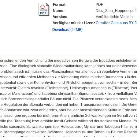
Format:
PDF
Name:
Diss_Sina_Heppner.pdf
Version:
Veröffentlichte Version
Verfügbar mit der Lizenz
Creative Commons BY 3
Download
(24MB)
r fortschreitenden Vernichtung der megadiversen Bergwälder Ecuadors entstehen i
rten. Eine ökologisch sinnvolle Wiederaufforstung kann jedoch nur unter Verwendu
roblematisch ist, müsste das Pflanzmaterial vor allem durch vegetative Vermehrun
ssen und effizienten Methoden zur Klonierung einheimischer Baumarten. • In der 
potential sowie der Kohlenhydrat- und Phytohormongehalt von sechs – in den B
tersucht: Clethra revoluta (Clethraceae), Heliocarpus americanus (Tiliaceae), Ise
scolor (Asteraceae) und Tabebuia chrysantha (Bignoniaceae). • Trotz vielfältiger 
sich Sprossstecklinge adulter Bäume nicht. Die Pflanzen vertrockneten rasch. Mes
 Regulation der Stomata verbunden mit hohen Transpirationsverlusten. Die Gewi
 Abmoosen war zwar erfolgreich, aber bei der anschließenden Kultur in Erde vert
tmessungen ergaben bei mehreren Arten jährliche Schwankungen im Gehalt von St
ilie (bei Tabebuia) bzw. erhöhte Inosit-Gehalte während der trockneren Monate. 
tliche saisonale Schwankungen (bei Heliocarpus-, Myrica- und Tabebuia-Pflanzen),
n Jahresgänge nachweisen. Während Heliocarpus- und Tabebuia-Bäume Reserveko