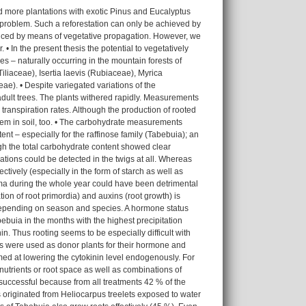
d more plantations with exotic Pinus and Eucalyptus
e problem. Such a reforestation can only be achieved by
oduced by means of vegetative propagation. However, we
• In the present thesis the potential to vegetatively
s – naturally occurring in the mountain forests of
iaceae), Isertia laevis (Rubiaceae), Myrica
). • Despite variegated variations of the
adult trees. The plants withered rapidly. Measurements
transpiration rates. Although the production of rooted
 them in soil, too. • The carbohydrate measurements
ent – especially for the raffinose family (Tabebuia); an
ugh the total carbohydrate content showed clear
ations could be detected in the twigs at all. Whereas
tively (especially in the form of starch as well as
oma during the whole year could have been detrimental
tion of root primordia) and auxins (root growth) is
 depending on season and species. A hormone status
bebuia in the months with the highest precipitation
n. Thus rooting seems to be especially difficult with
ants were used as donor plants for their hormone and
ed at lowering the cytokinin level endogenously. For
trients or root space as well as combinations of
e successful because from all treatments 42 % of the
 originated from Heliocarpus treelets exposed to water