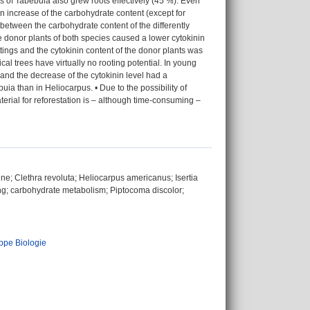
s of Tabebuia also grew roots effectively (45 %). Even
an increase of the carbohydrate content (except for
 between the carbohydrate content of the differently
e donor plants of both species caused a lower cytokinin
ttings and the cytokinin content of the donor plants was
ical trees have virtually no rooting potential. In young
 and the decrease of the cytokinin level had a
ia than in Heliocarpus. • Due to the possibility of
terial for reforestation is – although time-consuming –
ne; Clethra revoluta; Heliocarpus americanus; Isertia
ing; carbohydrate metabolism; Piptocoma discolor;
ppe Biologie