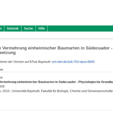
n
Statistik
Suche
Hilfe
e Vermehrung einheimischer Baumarten in Südecuador -
setzung
ieren der Version auf EPub Bayreuth:
urn:nbn:de:bvb:703-opus-6693
en
na
:
Vermehrung einheimischer Baumarten in Südecuador - Physiologische Grundl
2009
on, 2010 , Universität Bayreuth, Fakultät für Biologie, Chemie und Geowissenschafte