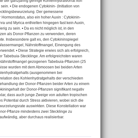
te der ganzjährig geringe Kohlenhydratvorrat von
in. • Die endogenen Cytokinin- (Initiation von
Stecklingsbewurzelung. Der gemessene
 Hormonstatus, also ein hoher Auxin : Cytokinin-
ra und Myrica enthielten hingegen fast kein Auxin,
ig zu sein. • Da es nicht möglich ist, in den
nzen als Donor-Pflanzen zu verwenden, deren
e. Insbesondere galt es, den Cytokininspiegel
Wassermangel, Nährstoffmangel, Einengung des
endet. • Diese Strategie erwies sich als erfolgreich,
er Tabebuia-Stecklinge. Am erfolgreichsten waren
 Nährstoffmangel gezogenen Tabebuia-Pflanzen (25
ebnisse wurden mit dem Abmoosen bei beiden Arten
Kohlenhydratgehalts (ausgenommen bei
orrelation des Kohlenhydratgehalts der verschieden
behandlung der Donor-Pflanzen beider Arten zu einem
iningehalt der Donor-Pflanzen signifikant negativ
en klar, dass auch junge Zweige von adulten tropischen
 Potential durch Stress aktivieren, wobei sich die
wurzelungsrate auswirkten. Diese Konstellation war
Donor-Pflanze mindestens zwei Stecklinge zu
taufwändig, aber durchaus realisierbar.