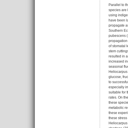
Parallel to 
species are 
using indige
have been la
propagate as
Southern Ecu
pubescens (M
propagation 
of stomatal 
stem cutting
resulted in 
increased in
seasonal flu
Heliocarpus 
glucose, fru
to successful
especially i
suitable for
rates. On th
these specie
metabolic re
these experi
these stress
Heliocarpus 