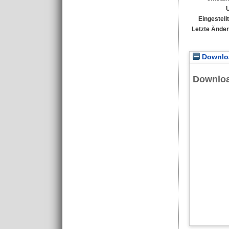
Eingestell
Letzte Ände
Downloa
Downlo