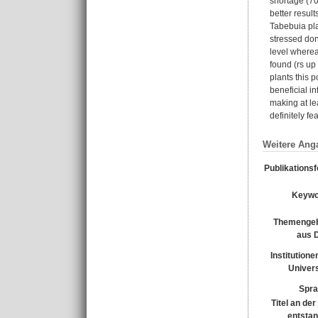
shortage (70
better resul
Tabebuia pla
stressed don
level wherea
found (rs up 
plants this 
beneficial i
making at le
definitely fe
Weitere Ang
Publikations
Keywo
Themengeb
aus 
Institutione
Univers
Spra
Titel an de
entsta