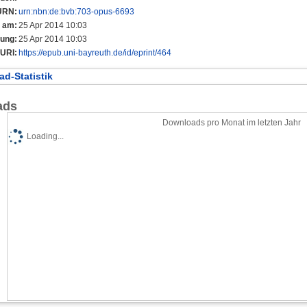
URN:
urn:nbn:de:bvb:703-opus-6693
t am:
25 Apr 2014 10:03
rung:
25 Apr 2014 10:03
URI:
https://epub.uni-bayreuth.de/id/eprint/464
d-Statistik
ads
Downloads pro Monat im letzten Jahr
Loading...