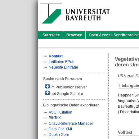
Startseite
Browsen
Open Access Schriftenreihe
Kontakt
Vegetativ
Leitlinien EPub
deren Um
Neueste Einträge
URN zum Zit
Suche nach Personen
Titelangab
im Publikationsserver
bei Google Scholar
Heppner, Si
Vegetative 
Bibliografische Daten exportieren
Bayreuth , 
( Dissertati
ASCII Citation
BibTeX
Citavi/Reference Manager
Data Cite XML
Volltext
Dublin Core