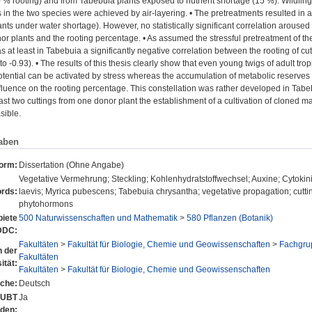
 % rooting) and from Tabebuia plants exposed to nutrient shortage (15 %). Wildling
ts in the two species were achieved by air-layering. • The pretreatments resulted in 
nts under water shortage). However, no statistically significant correlation aroused
or plants and the rooting percentage. • As assumed the stressful pretreatment of th
s at least in Tabebuia a significantly negative correlation between the rooting of cu
to -0.93). • The results of this thesis clearly show that even young twigs of adult trop
potential can be activated by stress whereas the accumulation of metabolic reserves
nfluence on the rooting percentage. This constellation was rather developed in Tabebu
ast two cuttings from one donor plant the establishment of a cultivation of cloned ma
asible.
aben
form:
Dissertation (Ohne Angabe)
Vegetative Vermehrung; Steckling; Kohlenhydratstoffwechsel; Auxine; Cytokini
rds:
laevis; Myrica pubescens; Tabebuia chrysantha; vegetative propagation; cutt
phytohormons
iete
500 Naturwissenschaften und Mathematik
>
580 Pflanzen (Botanik)
DDC:
Fakultäten
>
Fakultät für Biologie, Chemie und Geowissenschaften
>
Fachgru
n der
Fakultäten
ität:
Fakultäten
>
Fakultät für Biologie, Chemie und Geowissenschaften
che:
Deutsch
r UBT
Ja
nden: