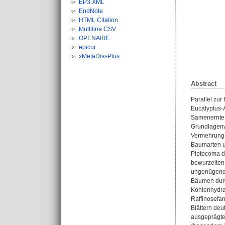
EP3 XML
EndNote
HTML Citation
Multiline CSV
OPENAIRE
epicur
xMetaDissPlus
Abstract
Parallel zu
Eucalyptus-A
Samenernte p
Grundlagenwi
Vermehrungs
Baumarten un
Piptocoma di
bewurzelten 
ungenügende
Bäumen durch
Kohlenhydra
Raffinosefam
Blättern deu
ausgeprägte