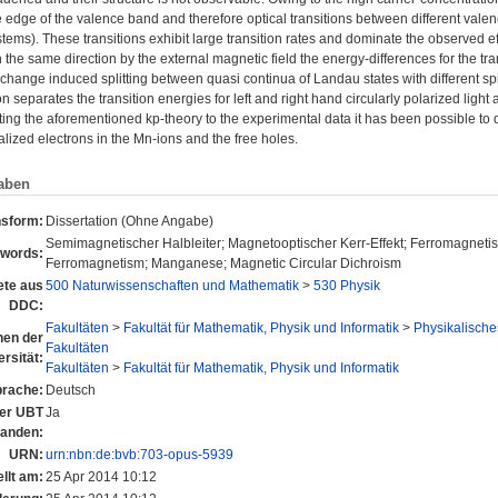
e edge of the valence band and therefore optical transitions between different valen
ystems). These transitions exhibit large transition rates and dominate the observed 
n the same direction by the external magnetic field the energy-differences for the tra
change induced splitting between quasi continua of Landau states with different spin
n separates the transition energies for left and right hand circularly polarized lig
fitting the aforementioned kp-theory to the experimental data it has been possible t
lized electrons in the Mn-ions and the free holes.
aben
nsform:
Dissertation (Ohne Angabe)
Semimagnetischer Halbleiter; Magnetooptischer Kerr-Effekt; Ferromagneti
words:
Ferromagnetism; Manganese; Magnetic Circular Dichroism
te aus
500 Naturwissenschaften und Mathematik
>
530 Physik
DDC:
Fakultäten
>
Fakultät für Mathematik, Physik und Informatik
>
Physikalisches
onen der
Fakultäten
rsität:
Fakultäten
>
Fakultät für Mathematik, Physik und Informatik
rache:
Deutsch
der UBT
Ja
tanden:
URN:
urn:nbn:de:bvb:703-opus-5939
llt am:
25 Apr 2014 10:12