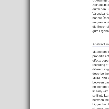
Übergänge z
Spinaufspalt
durch den Ei
Valenzband,
höhere Über
magnetoopti
die Beschrei
gute Ergebnis
Abstract i
Magnetooptic
properties o
effects depe
recording of
different al
describe the
MOKE and MCD
between Land
neither depe
linearly wit
split into La
between the 
bigger than 
strongly bro