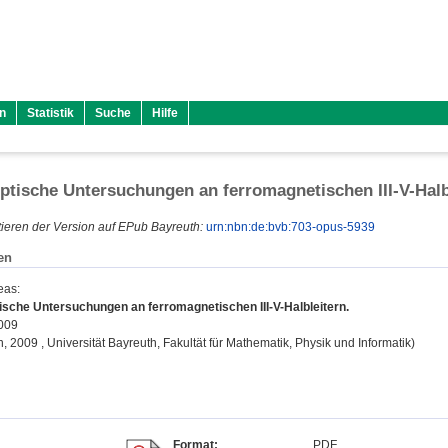
n
Statistik
Suche
Hilfe
tische Untersuchungen an ferromagnetischen III-V-Halb
ieren der Version auf EPub Bayreuth:
urn:nbn:de:bvb:703-opus-5939
en
eas
:
sche Untersuchungen an ferromagnetischen III-V-Halbleitern.
2009
on, 2009 , Universität Bayreuth, Fakultät für Mathematik, Physik und Informatik)
Format:
PDF