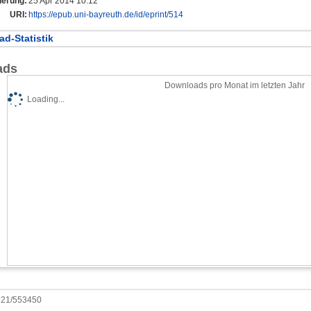
derung:
25 Apr 2014 10:12
URI:
https://epub.uni-bayreuth.de/id/eprint/514
d-Statistik
ads
Downloads pro Monat im letzten Jahr
Loading...
0921/553450