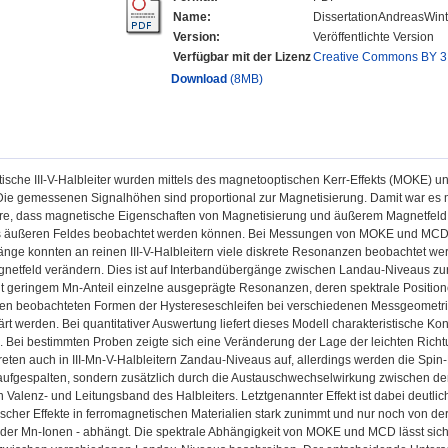
Name:
DissertationAndreasWint
Version:
Veröffentlichte Version
Verfügbar mit der Lizenz
Creative Commons BY 3
Download
(8MB)
ische III-V-Halbleiter wurden mittels des magnetooptischen Kerr-Effekts (MOKE) 
 Die gemessenen Signalhöhen sind proportional zur Magnetisierung. Damit war es 
re, dass magnetische Eigenschaften von Magnetisierung und äußerem Magnetfeld be
s äußeren Feldes beobachtet werden können. Bei Messungen von MOKE und MCD 
änge konnten an reinen III-V-Halbleitern viele diskrete Resonanzen beobachtet we
netfeld verändern. Dies ist auf Interbandübergänge zwischen Landau-Niveaus zur
mit geringem Mn-Anteil einzelne ausgeprägte Resonanzen, deren spektrale Positio
en beobachteten Formen der Hystereseschleifen bei verschiedenen Messgeometri
ärt werden. Bei quantitativer Auswertung liefert dieses Modell charakteristische K
 Bei bestimmten Proben zeigte sich eine Veränderung der Lage der leichten Richtun
treten auch in III-Mn-V-Halbleitern Zandau-Niveaus auf, allerdings werden die Spi
aufgespalten, sondern zusätzlich durch die Austauschwechselwirkung zwischen den
n Valenz- und Leitungsband des Halbleiters. Letztgenannter Effekt ist dabei deutl
cher Effekte in ferromagnetischen Materialien stark zunimmt und nur noch von der
 der Mn-Ionen - abhängt. Die spektrale Abhängigkeit von MOKE und MCD lässt sich