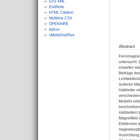
EP3 XML
EndNote
HTML Citation
Multiline CSV
OPENAIRE
epicur
xMetaDissPlus
Abstract
Ferromagnet
untersucht.
erwarten wä
Beiträge de
Lichtwellenl
äußeren Mag
Halbleiter 
verschieden
Modells erkl
beschreiben.
Halbleitern 
Magnetfeld 
Elektronen i
magnetooptis
Ausrichtung