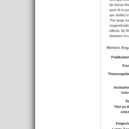
far below th
pure III-V-s
are shifted i
The large ex
magnetizatio
effects. By 
between loca
Weitere Ang
Publikatio
Key
Themengebie
Instituti
Unive
Sp
Titel an 
ents
Eingeste