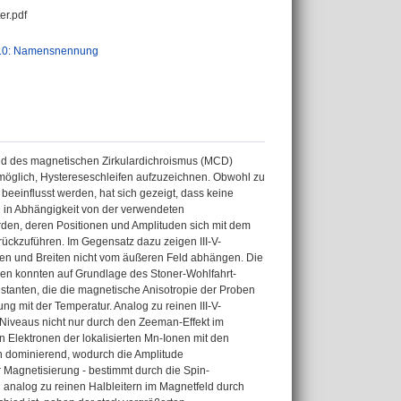
er.pdf
.0: Namensnennung
und des magnetischen Zirkulardichroismus (MCD)
möglich, Hystereseschleifen aufzuzeichnen. Obwohl zu
einflusst werden, hat sich gezeigt, dass keine
in Abhängigkeit von der verwendeten
rden, deren Positionen und Amplituden sich mit dem
ückzuführen. Im Gegensatz dazu zeigen III-V-
nen und Breiten nicht vom äußeren Feld abhängen. Die
en konnten auf Grundlage des Stoner-Wohlfahrt-
onstanten, die die magnetische Anisotropie der Proben
g mit der Temperatur. Analog zu reinen III-V-
n-Niveaus nicht nur durch den Zeeman-Effekt im
 Elektronen der lokalisierten Mn-Ionen mit den
ich dominierend, wodurch die Amplitude
 Magnetisierung - bestimmt durch die Spin-
 analog zu reinen Halbleitern im Magnetfeld durch