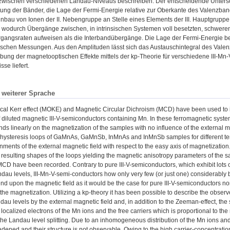
wischen verschiedenen Landau-Niveaus beschreiben. Der entscheidende Unterschi
ung der Bänder, die Lage der Fermi-Energie relative zur Oberkante des Valenzban
nbau von Ionen der II. Nebengruppe an Stelle eines Elements der III. Hauptgruppe li
 wodurch Übergänge zwischen, in intrinsischen Systemen voll besetzten, schwere
gangsraten aufweisen als die Interbandübergänge. Die Lage der Fermi-Energie be
schen Messungen. Aus den Amplituden lässt sich das Austauschintegral des Vale
bung der magnetooptischen Effekte mittels der kp-Theorie für verschiedene III-Mn-V
se liefert.
n weiterer Sprache
al Kerr effect (MOKE) and Magnetic Circular Dichroism (MCD) have been used to i
f diluted magnetic III-V-semiconductors containing Mn. In these ferromagnetic syste
nds linearly on the magnetization of the samples with no influence of the external m
 hysteresis loops of GaMnAs, GaMnSb, InMnAs and InMnSb samples for different te
ignments of the external magnetic field with respect to the easy axis of magnetizat
 resulting shapes of the loops yielding the magnetic anisotropy parameters of the 
 have been recorded. Contrary to pure III-V-semiconductors, which exhibit lots o
au levels, III-Mn-V-semi-conductors how only very few (or just one) considerably b
nd upon the magnetic field as it would be the case for pure III-V-semiconductors n
h the magnetization. Utilizing a kp-theory it has been possible to describe the ob
ndau levels by the external magnetic field and, in addition to the Zeeman-effect, the
localized electrons of the Mn ions and the free carriers which is proportional to the
the Landau level splitting. Due to an inhomogeneous distribution of the Mn ions and
adened and their structure is not observable. Owing to the high carrier-concentratio