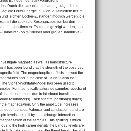
ed ist, neben der stark vergrößerten
des. Durch die stark erhöhte Ladungsträgerdichte
egt die Fermi-Energie in III-Mn-V-Halbleitern tief im
n und leichten Löcher-Zuständen möglich werden, die
stimmt die spektrale Resonanzposition bei den
nzbandes bestimmen. Es konnte gezeigt werden, dass
-Halbleiter - ob mit kleiner oder großer Bandlücke -
nvestigate magnetic as well as bandstructure
ms it has been found that the strength of the observed
agnetic field. The magnetooptical effects allowed the
mperatures and in the case of GaMnAs also for
ion. The Stoner-Wohlfahrt-Model has been used to
samples. For magnetically saturated samples, spectra of
f sharp resonances due to interband transitions
road resonance(s). Their spectral position(s) do(es)
or the magnetization. Only the amplitude increases
served dependencies. Valence- and conduction-band are
 spin-levels are split by the exchange interaction
 magnetization of the samples. This splitting is much
 due to the high carrier density the Landau levels are
n in III-Mn-V-semiconductors the Fermi-level is located