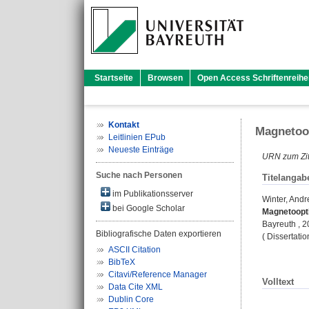
Startseite
Browsen
Open Access Schriftenreihe
Kontakt
Magnetoop
Leitlinien EPub
Neueste Einträge
URN zum Zit
Suche nach Personen
Titelangab
im Publikationsserver
Winter, Andr
bei Google Scholar
Magnetoopti
Bayreuth , 
Bibliografische Daten exportieren
( Dissertati
ASCII Citation
BibTeX
Citavi/Reference Manager
Volltext
Data Cite XML
Dublin Core