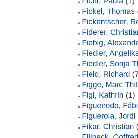
Ficht, Paula
(1)
Fickel, Thomas
Fickentscher, Ro
Fiderer, Christia
Fiebig, Alexand
Fiedler, Angelika
Fiedler, Sonja 
Field, Richard
(7
Figge, Marc Thi
Figl, Kathrin
(1)
Figueiredo, Fáb
Figuerola, Jordi
Fikar, Christian
(
Filibeck, Goffre