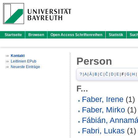
Startseite
Browsen
Open Access Schriftenreihen
Statistik
Suc
Kontakt
Person
Leitlinien EPub
Neueste Einträge
?
|
A
|
Á
|
B
|
C
|
Č
|
D
|
E
|
F
|
G
|
H
|
F...
Faber, Irene
(1)
Faber, Mirko
(1)
Fábián, Annamá
Fabri, Lukas
(1)