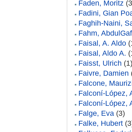
Faden, Moritz
(3
Fadini, Gian Po
Faghih-Naini, S
Fahm, AbdulGaf
Faisal, A. Aldo
(
Faisal, Aldo A.
(
Faisst, Ulrich
(1
Faivre, Damien
Falcone, Mauriz
Falconí‐López, 
Falconí‑López, 
Falge, Eva
(3)
Falke, Hubert
(3