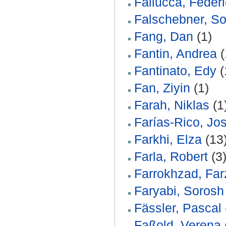
Fallucca, Feder
Falschebner, S
Fang, Dan
(1)
Fantin, Andrea
(
Fantinato, Edy
(
Fan, Ziyin
(1)
Farah, Niklas
(1
Farías‐Rico, Jo
Farkhi, Elza
(13
Farla, Robert
(3
Farrokhzad, Fa
Faryabi, Soros
Fässler, Pascal
Faßold, Verena