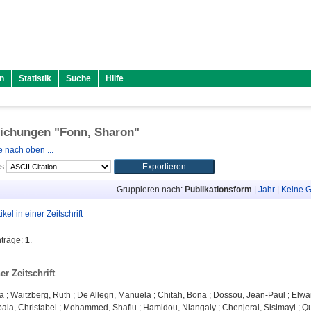
n
Statistik
Suche
Hilfe
lichungen "
Fonn, Sharon
"
 nach oben ...
ls
Gruppieren nach:
Publikationsform
|
Jahr
|
Keine G
tikel in einer Zeitschrift
nträge:
1
.
ner Zeitschrift
a
;
Waitzberg, Ruth
;
De Allegri, Manuela
;
Chitah, Bona
;
Dossou, Jean-Paul
;
Elwa
ala, Christabel
;
Mohammed, Shafiu
;
Hamidou, Niangaly
;
Chenjerai, Sisimayi
;
Qu