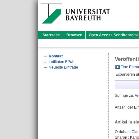
Startseite
Browsen
Open Access Schriftenreihe
Kontakt
Veröffent
Leitlinien EPub
Eine Ebene
Neueste Einträge
Exportieren a
Springe zu:
Ar
Anzahl der Ei
Artikel in ei
Orduhan, Clar
Sharon
;
Kamb