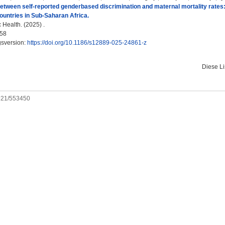
etween self-reported genderbased discrimination and maternal mortality rates: r
ountries in Sub-Saharan Africa.
Health. (2025) .
58
gsversion:
https://doi.org/10.1186/s12889-025-24861-z
Diese L
0921/553450