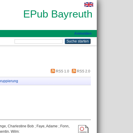
EPub Bayreuth
Anmelden
RSS 1.0
RSS 2.0
ruppierung
nge, Charlestine Bob
;
Faye, Adame
;
Fonn,
entin, Wilm
: