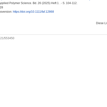
pplied Polymer Science. Bd. 26 (2025) Heft 1 . - S. 104-112.
28
gsversion:
https://doi.org/10.1111/faf.12868
Diese L
0921/553450