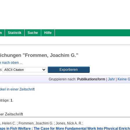
n
Statistik
Suche
Hilfe
lichungen "
Frommen, Joachim G.
"
 nach oben ...
ls
Gruppieren nach:
Publikationsform
|
Jahr
|
Keine G
tikel in einer Zeitschrift
nträge:
1
.
ner Zeitschrift
, Helen C.
;
Frommen, Joachim G.
;
Jones, Nick A. R.
:
aps in Fish Welfare : The Case for More Fundamental Work Into Physical Enric