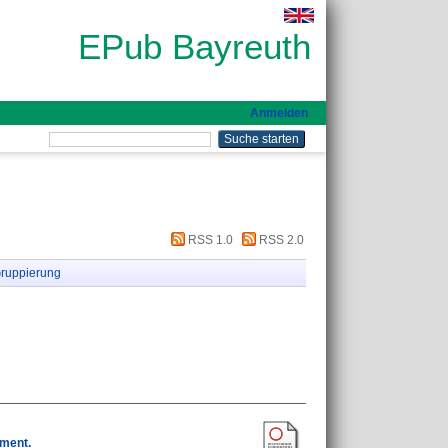
EPub Bayreuth
Anmelden
RSS 1.0
RSS 2.0
ruppierung
hment.