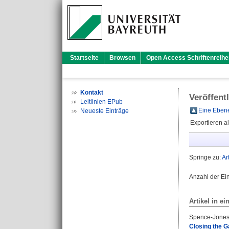
Startseite
Browsen
Open Access Schriftenreihe
Kontakt
Veröffent
Leitlinien EPub
Eine Ebene
Neueste Einträge
Exportieren a
Springe zu:
Ar
Anzahl der Ei
Artikel in ei
Spence-Jones
Closing the G