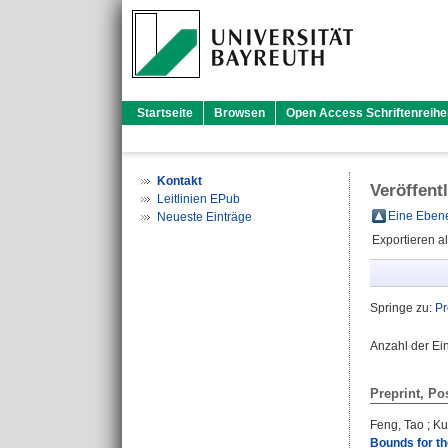
Startseite
Browsen
Open Access Schriftenreihe
Kontakt
Veröffent
Leitlinien EPub
Eine Ebene
Neueste Einträge
Exportieren a
Springe zu:
Pr
Anzahl der Ei
Preprint, Po
Feng, Tao
;
Ku
Bounds for th