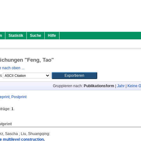
n
Statistik
Suche
Hilfe
lichungen "
Feng, Tao
"
 nach oben ...
ls
Gruppieren nach:
Publikationsform
|
Jahr
|
Keine G
eprint, Postprint
nträge:
1
.
stprint
rz, Sascha
;
Liu, Shuangqing
:
e multilevel construction.