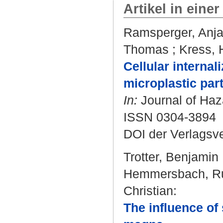
Artikel in einer
Ramsperger, Anj
Thomas
;
Kress, 
Cellular interna
microplastic par
In:
Journal of Haza
ISSN 0304-3894
DOI der Verlagsv
Trotter, Benjamin
Hemmersbach, R
Christian
:
The influence of