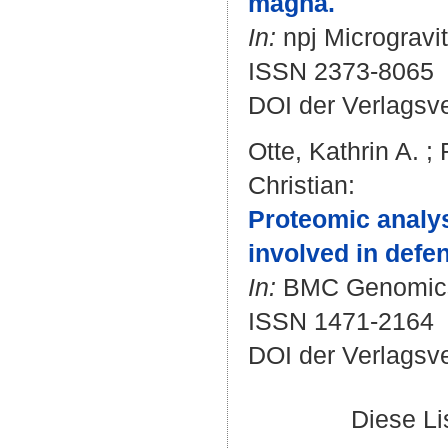
magna.
In:
npj Microgravit
ISSN 2373-8065
DOI der Verlagsv
Otte, Kathrin A.
;
Christian
:
Proteomic analy
involved in defe
In:
BMC Genomics. 
ISSN 1471-2164
DOI der Verlagsv
Diese L