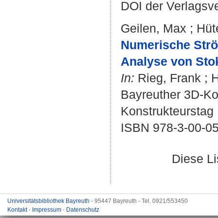
DOI der Verlagsv
Geilen, Max
;
Hüte
Numerische Strö
Analyse von Sto
In:
Rieg, Frank
;
H
Bayreuther 3D-Kon
Konstrukteurstag ;
ISBN 978-3-00-0
Diese L
Universitätsbibliothek Bayreuth
- 95447 Bayreuth - Tel. 0921/553450
Kontakt
-
Impressum
-
Datenschutz