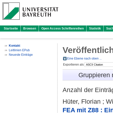
Startseite
Browsen
Open Access Schriftenreihen
Statistik
Suc
Kontakt
Veröffentlic
Leitlinien EPub
Neueste Einträge
Eine Ebene nach oben ...
Exportieren als
Gruppieren
Anzahl der Eintr
Hüter, Florian
;
Wi
FEA mit Z88 : Ei