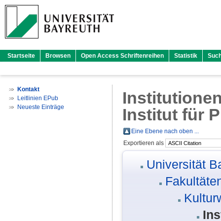
Startseite
Browsen
Open Access Schriftenreihen
Statistik
Suc
Kontakt
Institutione
Leitlinien EPub
Neueste Einträge
Institut für 
Eine Ebene nach oben ...
Exportieren als
Universität B
Fakultäte
Kultur
Ins