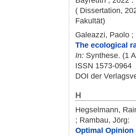
Bayreuth , 2022 . 
( Dissertation, 20
Fakultät)
Galeazzi, Paolo
;
The ecological ra
In:
Synthese. (1 Au
ISSN 1573-0964
DOI der Verlagsv
H
Hegselmann, Rai
;
Rambau, Jörg
:
Optimal Opinion