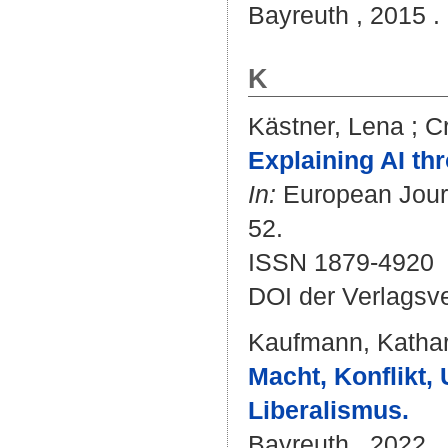
Bayreuth , 2015 . 
K
Kästner, Lena
;
C
Explaining AI thr
In:
European Journa
52.
ISSN 1879-4920
DOI der Verlagsv
Kaufmann, Kathar
Macht, Konflikt,
Liberalismus.
Bayreuth , 2022 . 