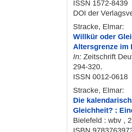
ISSN 1572-8439
DOI der Verlagsv
Stracke, Elmar
:
Willkür oder Gle
Altersgrenze im
In:
Zeitschrift Deu
294-320.
ISSN 0012-0618
Stracke, Elmar
:
Die kalendarisch
Gleichheit? : Ei
Bielefeld : wbv , 
ISBN 978376397