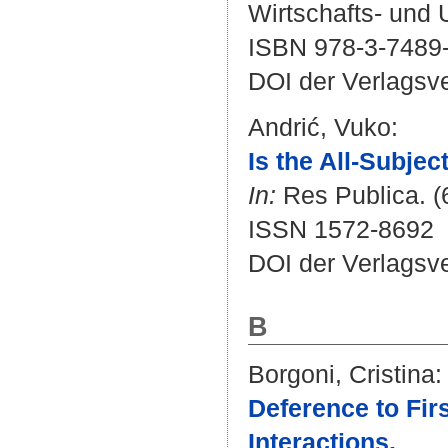
Wirtschafts- und
ISBN 978-3-7489
DOI der Verlagsv
Andrić, Vuko
:
Is the All-Subje
In:
Res Publica. (
ISSN 1572-8692
DOI der Verlagsv
B
Borgoni, Cristina
:
Deference to Fir
Interactions.