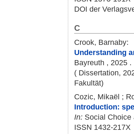
DOI der Verlagsv
C
Crook, Barnaby
:
Understanding an
Bayreuth , 2025 . 
( Dissertation, 20
Fakultät)
Cozic, Mikaël
;
Ro
Introduction: sp
In:
Social Choice a
ISSN 1432-217X