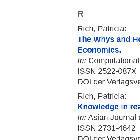
R
Rich, Patricia
:
The Whys and Ho
Economics.
In:
Computational B
ISSN 2522-087X
DOI der Verlagsv
Rich, Patricia
:
Knowledge in rea
In:
Asian Journal o
ISSN 2731-4642
DOI der Verlagsv