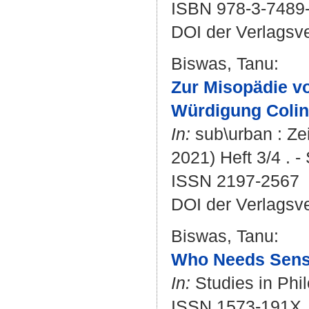
ISBN 978-3-7489
DOI der Verlagsv
Biswas, Tanu
:
Zur Misopädie vo
Würdigung Colin
In:
sub\urban : Zei
2021) Heft 3/4 . -
ISSN 2197-2567
DOI der Verlagsv
Biswas, Tanu
:
Who Needs Sens
In:
Studies in Phil
ISSN 1573-191X