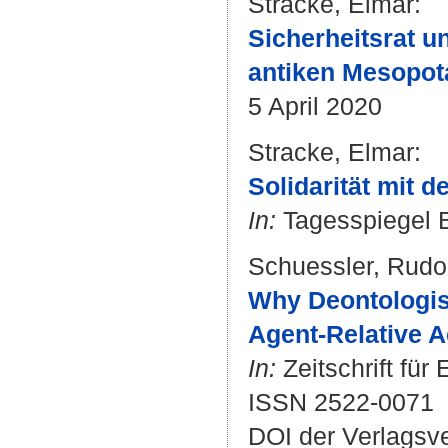
Stracke, Elmar
:
Sicherheitsrat u
antiken Mesopot
5 April 2020
Stracke, Elmar
:
Solidarität mit d
In:
Tagesspiegel B
Schuessler, Rudo
Why Deontologis
Agent-Relative A
In:
Zeitschrift für
ISSN 2522-0071
DOI der Verlagsv