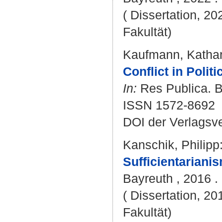
( Dissertation, 20
Fakultät)
Kaufmann, Kathar
Conflict in Polit
In:
Res Publica. Bd
ISSN 1572-8692
DOI der Verlagsv
Kanschik, Philipp
Sufficientariani
Bayreuth , 2016 . 
( Dissertation, 20
Fakultät)