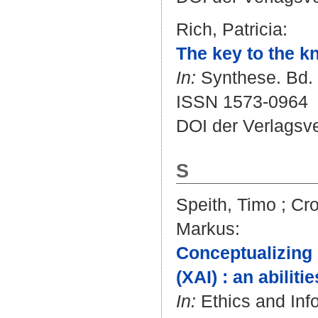
Rich, Patricia
:
The key to the k
In:
Synthese. Bd. 
ISSN 1573-0964
DOI der Verlagsv
S
Speith, Timo
;
Cro
Markus
:
Conceptualizing u
(XAI) : an abilit
In:
Ethics and Info