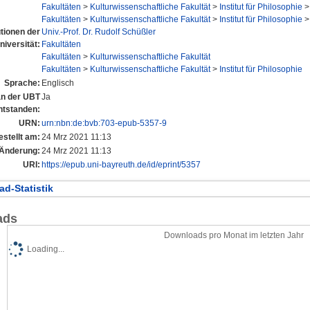
Fakultäten
>
Kulturwissenschaftliche Fakultät
>
Institut für Philosophie
Fakultäten
>
Kulturwissenschaftliche Fakultät
>
Institut für Philosophie
utionen der
Univ.-Prof. Dr. Rudolf Schüßler
niversität:
Fakultäten
Fakultäten
>
Kulturwissenschaftliche Fakultät
Fakultäten
>
Kulturwissenschaftliche Fakultät
>
Institut für Philosophie
Sprache:
Englisch
 an der UBT
Ja
ntstanden:
URN:
urn:nbn:de:bvb:703-epub-5357-9
estellt am:
24 Mrz 2021 11:13
 Änderung:
24 Mrz 2021 11:13
URI:
https://epub.uni-bayreuth.de/id/eprint/5357
d-Statistik
ads
Downloads pro Monat im letzten Jahr
Loading...