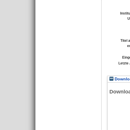
Instit
U
Titel
e
Eing
Letzte
Downloa
Downlo