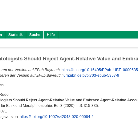
n
Statistik
Suche
Hilfe
ologists Should Reject Agent-Relative Value and Embra
eren der Version auf EPub Bayreuth:
https://doi.org/10.15495/EPub_UBT_000053
ieren der Version auf EPub Bayreuth:
urn:nbn:de:bvb:703-epub-5357-9
en
Rudolf
:
ogists Should Reject Agent-Relative Value and Embrace Agent-Relative Accoun
t für Ethik und Moralphilosophie. Bd. 3 (2020) . - S. 315-335.
0071
lagsversion:
https://doi.org/10.1007/s42048-020-00084-2