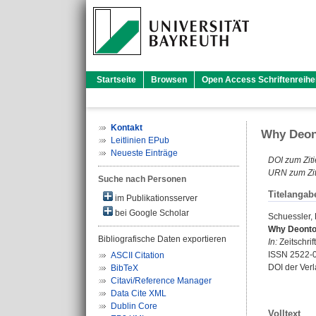
Startseite
Browsen
Open Access Schriftenreihe
Kontakt
Why Deont
Leitlinien EPub
Neueste Einträge
DOI zum Ziti
URN zum Zit
Suche nach Personen
Titelangab
im Publikationsserver
bei Google Scholar
Schuessler, 
Why Deontol
Bibliografische Daten exportieren
In:
Zeitschrif
ISSN 2522-
ASCII Citation
DOI der Ver
BibTeX
Citavi/Reference Manager
Data Cite XML
Dublin Core
Volltext