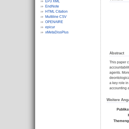
EP3 XML
EndNote
HTML Citation
Multiline CSV
OPENAIRE
epicur
xMetaDissPlus
Abstract
This paper c
accountabili
agents. More
deontologica
a key role i
accounting a
Weitere Ang
Publika
Themenge