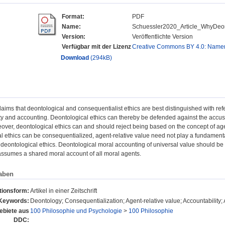
Format:
PDF
Name:
Schuessler2020_Article_WhyDeon
Version:
Veröffentlichte Version
Verfügbar mit der Lizenz
Creative Commons BY 4.0: Nam
Download
(294kB)
laims that deontological and consequentialist ethics are best distinguished with re
ty and accounting. Deontological ethics can thereby be defended against the accusat
over, deontological ethics can and should reject being based on the concept of ag
l ethics can be consequentialized, agent-relative value need not play a fundamental
n deontological ethics. Deontological moral accounting of universal value should b
ssumes a shared moral account of all moral agents.
aben
tionsform:
Artikel in einer Zeitschrift
Keywords:
Deontology; Consequentialization; Agent-relative value; Accountability; A
biete aus
100 Philosophie und Psychologie
>
100 Philosophie
DDC: