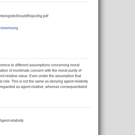
tologistsShouldRejectAg.pdf
ensnennung
ference to different assumptions concerning moral
ion of inordinate concern with the moral purity of
ent-relative value. Even under the assumption that
 role. This is not the same as denying agent-relativity
e regarded as agent-relative, whereas consequentialist
gent-relativity