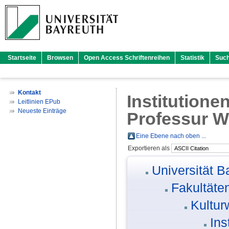
Startseite
Browsen
Open Access Schriftenreihen
Statistik
Suc
Kontakt
Institutione
Leitlinien EPub
Neueste Einträge
Professur W
Eine Ebene nach oben ...
Exportieren als
Universität B
Fakultäte
Kultur
Ins