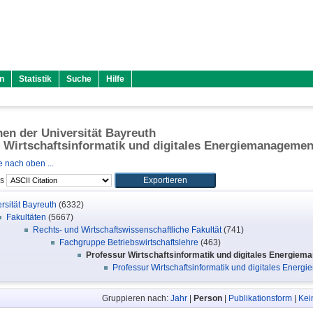
n
Statistik
Suche
Hilfe
onen der Universität Bayreuth
 Wirtschaftsinformatik und digitales Energiemanagemen
 nach oben ...
ls
rsität Bayreuth
(6332)
Fakultäten
(5667)
Rechts- und Wirtschaftswissenschaftliche Fakultät
(741)
Fachgruppe Betriebswirtschaftslehre
(463)
Professur Wirtschaftsinformatik und digitales Energie
Professur Wirtschaftsinformatik und digitales Energi
Gruppieren nach:
Jahr
|
Person
|
Publikationsform
|
Kei