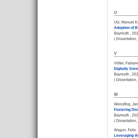
U
Utz, Manuel K
Adoption of B
Bayreuth , 2023
( Dissertation
V
Völter, Fabian
Digitally Sov
Bayreuth , 2023
( Dissertation
W
Weissflog, Ja
Fostering Dis
Bayreuth , 2025
( Dissertation
Wagon, Felix
:
Leveraging th