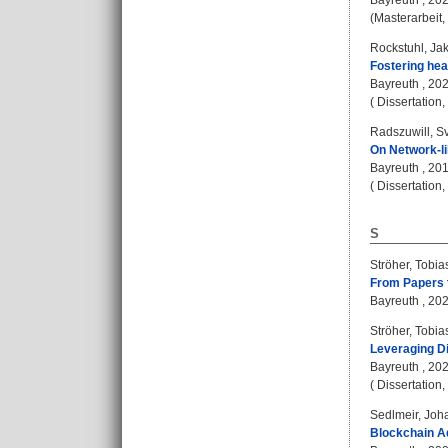
Bayreuth , 2026
(Masterarbeit,
Rockstuhl, Ja
Fostering heat
Bayreuth , 2024
( Dissertation
Radszuwill, S
On Network-li
Bayreuth , 2018
( Dissertation
S
Ströher, Tobia
From Papers t
Bayreuth , 2026
Ströher, Tobia
Leveraging Di
Bayreuth , 2026
( Dissertation
Sedlmeir, Joh
Blockchain Ad