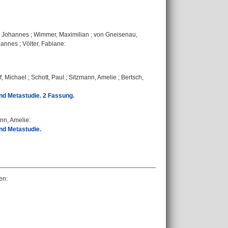
t, Johannes
;
Wimmer, Maximilian
;
von Gneisenau,
hannes
;
Völter, Fabiane
:
, Michael
;
Schott, Paul
;
Sitzmann, Amelie
;
Bertsch,
nd Metastudie. 2 Fassung.
nn, Amelie
:
nd Metastudie.
ven
: