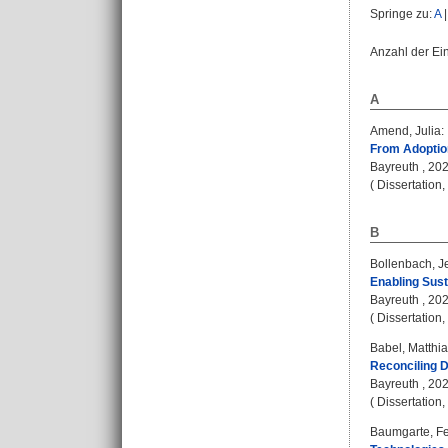
Springe zu:
A
Anzahl der Ei
A
Amend, Julia
:
From Adoption
Bayreuth , 2024
( Dissertation
B
Bollenbach, J
Enabling Sust
Bayreuth , 2025
( Dissertation
Babel, Matthi
Reconciling Da
Bayreuth , 2025 
( Dissertation
Baumgarte, Fe