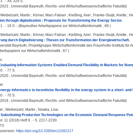
 . - XII, 329 S.
, 2023 , Universität Bayreuth, Rechts- und Wirtschaftswissenschaftliche Fakultät)
;
Weibelzahl, Martin
;
Körner, Marc-Fabian
;
Kießling, Axel
;
Franke-Sluijk, Ariette
;
He
on through digitalisation : Proposals for Transforming the Energy Sector.
 . - 19 S. - (Bayreuther Arbeitspapiere zur Wirtschaftsinformatik ; 69 )
;
Weibelzahl, Martin
;
Körner, Marc-Fabian
;
Kießling, Axel
;
Franke-Sluijk, Ariette
;
He
ung durch Digitalisierung : Thesen zur Transformation der Energiewirtschaft.
versität Bayreuth, Projektgruppe Wirtschaftsinformatik des Fraunhofer-Instituts für
beitspapiere zur Wirtschaftsinformatik ; 67 )
s
:
valuating Information Systems Enabled Demand Flexibility in Markets for No
 . - 77 S.
, 2020 , Universität Bayreuth, Rechts- und Wirtschaftswissenschaftliche Fakultät)
el
:
energy informatics to incentivize flexibility in the energy system in a short- an
 . - 70 S.
, 2019 , Universität Bayreuth, Rechts- und Wirtschaftswissenschaftliche Fakultät)
el
;
Weibelzahl, Martin
;
Nowka, Lisa
:
 Substituting Production Technologies on the Economic Demand Response Potent
. 11 (2018) Heft 9 . - S. 2217-2230.
73
gsversion:
https://doi.org/10.3390/en11092217