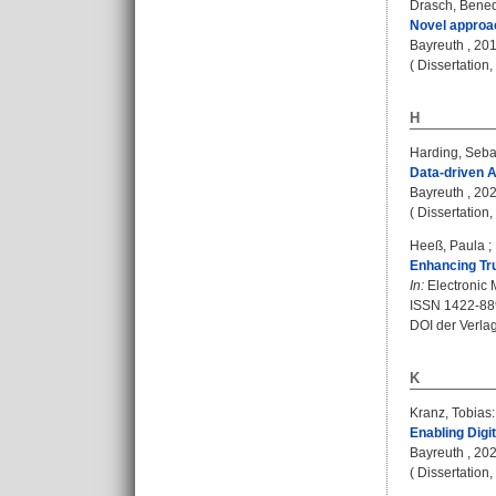
Drasch, Bened
Novel approa
Bayreuth , 2019
( Dissertation
H
Harding, Seba
Data-driven A
Bayreuth , 2024
( Dissertation
Heeß, Paula
;
Enhancing Tru
In:
Electronic M
ISSN 1422-88
DOI der Verla
K
Kranz, Tobias
:
Enabling Digi
Bayreuth , 2026
( Dissertation