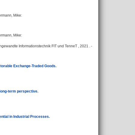
rmann, Mike
:
rmann, Mike
:
 Angewandte Informationstechnik FIT und TenneT , 2021 . -
nstorable Exchange-Traded Goods.
d long-term perspective.
ial in Industrial Processes.