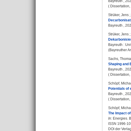
Bayreuth , 2023
( Dissertation
Strüker, Jens
Decarbonisati
Bayreuth , 2021
Strüker, Jens
Dekarbonisier
Bayreuth : Uni
(Bayreuther Ar
Sachs, Thoma
Shaping and E
Bayreuth , 2020
( Dissertation
Schöpf, Micha
Potentials of 
Bayreuth , 2020
( Dissertation
Schöpf, Micha
The Impact of
In:
Energies. Bd
ISSN 1996-10
DOI der Verla