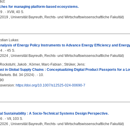
ict
:
ches for managing platform-based ecosystems.
 . - XVIII, 40 S.
, 2019 , Universität Bayreuth, Rechts- und Wirtschaftswissenschaftliche Fakultät)
stian Lukas
:
nalysis of Energy Policy Instruments to Advance Energy Efficiency and Energy F
 . - 45 S.
, 2024 , Universität Bayreuth, Rechts- und Wirtschaftswissenschaftliche Fakultät)
Rockstuhl, Jakob
;
Körner, Marc-Fabian
;
Strüker, Jens
:
st in Global Supply Chains : Conceptualizing Digital Product Passports for a
arkets. Bd. 34 (2024) . - 10.
90
gsversion:
https://doi.org/10.1007/s12525-024-00690-7
tal Sustainability : A Socio-Technical Systems Design Perspective.
 . - VII, 103 S.
, 2026 , Universität Bayreuth, Rechts- und Wirtschaftswissenschaftliche Fakultät)