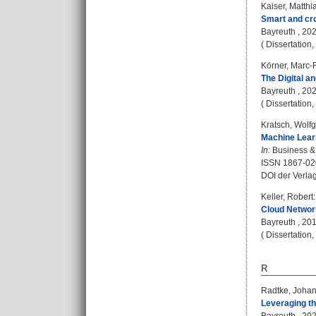
Kaiser, Matthi
Smart and cro
Bayreuth , 2025
( Dissertation
Körner, Marc-
The Digital a
Bayreuth , 2021
( Dissertation
Kratsch, Wolf
Machine Lear
In:
Business & 
ISSN 1867-02
DOI der Verla
Keller, Robert
:
Cloud Networ
Bayreuth , 2019
( Dissertation
R
Radtke, Joha
Leveraging th