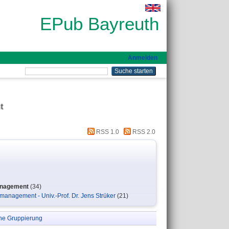
EPub Bayreuth
Anmelden
t
RSS 1.0
RSS 2.0
management
(34)
emanagement - Univ.-Prof. Dr. Jens Strüker
(21)
ne Gruppierung