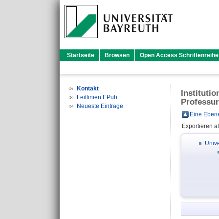
Startseite
Browsen
Open Access Schriftenreihe
Kontakt
Instituti
Leitlinien EPub
Professur
Neueste Einträge
Eine Ebene
Exportieren a
Unive