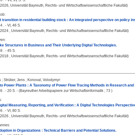
 . - VII, 91 S. S.
 2026, Universität Bayreuth, Rechts- und Wirtschaftswissenschaftliche Fakultät)
kob
:
 transition in residential building stock : An integrated perspective on policy 
 . - VI, 46 S.
, 2024 , Universität Bayreuth, Rechts- und Wirtschaftswissenschaftliche Fakultät)
ven
:
ke Structures in Business and Their Underlying Digital Technologies.
 . - 45 S.
, 2018 , Universität Bayreuth, Rechts- und Wirtschaftswissenschaftliche Fakultät)
s
;
Strüker, Jens
;
Konoval, Volodymyr
:
o Power Plants : A Taxonomy of Power Flow Tracing Methods in Research and 
 . - 20 S. - (Bayreuther Arbeitspapiere zur Wirtschaftsinformatik ; 73 )
s
:
gital Measuring, Reporting, and Verification : A Digital Technologies Perspectiv
 . - VI, 80 S.
, 2026 , Universität Bayreuth, Rechts- und Wirtschaftswissenschaftliche Fakultät)
annes
:
option in Organizations : Technical Barriers and Potential Solutions.