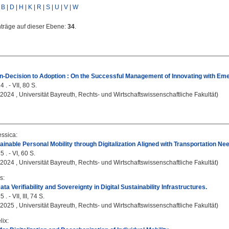
|
B
|
D
|
H
|
K
|
R
|
S
|
U
|
V
|
W
nträge auf dieser Ebene:
34
.
-Decision to Adoption : On the Successful Management of Innovating with Eme
 . - VII, 80 S.
, 2024 , Universität Bayreuth, Rechts- und Wirtschaftswissenschaftliche Fakultät)
essica
:
ainable Personal Mobility through Digitalization Aligned with Transportation Ne
 . - VI, 60 S.
, 2024 , Universität Bayreuth, Rechts- und Wirtschaftswissenschaftliche Fakultät)
as
:
ta Verifiability and Sovereignty in Digital Sustainability Infrastructures.
. - VII, III, 74 S.
, 2025 , Universität Bayreuth, Rechts- und Wirtschaftswissenschaftliche Fakultät)
lix
: