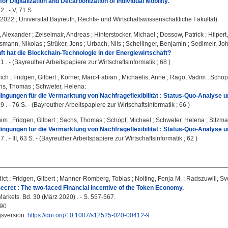
or Digitalization and Decarbonization of Individual Mobility.
 . - V, 71 S.
, 2022 , Universität Bayreuth, Rechts- und Wirtschaftswissenschaftliche Fakultät)
, Alexander
;
Zeiselmair, Andreas
;
Hinterstocker, Michael
;
Dossow, Patrick
;
Hilper
smann, Nikolas
;
Strüker, Jens
;
Urbach, Nils
;
Schellinger, Benjamin
;
Sedlmeir, Jo
t hat die Blockchain-Technologie in der Energiewirtschaft?
1 . - (Bayreuther Arbeitspapiere zur Wirtschaftsinformatik ; 68 )
rich
;
Fridgen, Gilbert
;
Körner, Marc-Fabian
;
Michaelis, Anne
;
Rägo, Vadim
;
Schöpf
hs, Thomas
;
Schweter, Helena
:
gungen für die Vermarktung von Nachfrageflexibilität : Status-Quo-Analyse u
 . - 76 S. - (Bayreuther Arbeitspapiere zur Wirtschaftsinformatik ; 66 )
him
;
Fridgen, Gilbert
;
Sachs, Thomas
;
Schöpf, Michael
;
Schweter, Helena
;
Sitzma
gungen für die Vermarktung von Nachfrageflexibilität : Status-Quo-Analyse u
 . - III, 63 S. - (Bayreuther Arbeitspapiere zur Wirtschaftsinformatik ; 62 )
ict
;
Fridgen, Gilbert
;
Manner-Romberg, Tobias
;
Nolting, Fenja M.
;
Radszuwill, S
ecret : The two-faced Financial Incentive of the Token Economy.
arkets. Bd. 30 (März 2020) . - S. 557-567.
90
gsversion:
https://doi.org/10.1007/s12525-020-00412-9