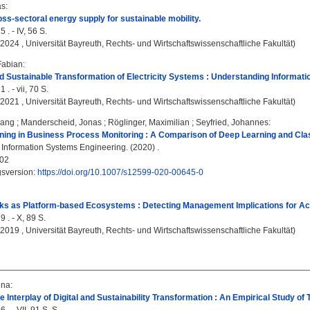
as
:
ss-sectoral energy supply for sustainable mobility.
 . - IV, 56 S.
, 2024 , Universität Bayreuth, Rechts- und Wirtschaftswissenschaftliche Fakultät)
Fabian
:
nd Sustainable Transformation of Electricity Systems : Understanding Informatio
 . - vii, 70 S.
, 2021 , Universität Bayreuth, Rechts- und Wirtschaftswissenschaftliche Fakultät)
gang
;
Manderscheid, Jonas
;
Röglinger, Maximilian
;
Seyfried, Johannes
:
ning in Business Process Monitoring : A Comparison of Deep Learning and Cla
Information Systems Engineering. (2020) .
02
gsversion:
https://doi.org/10.1007/s12599-020-00645-0
ks as Platform-based Ecosystems : Detecting Management Implications for Act
 . - X, 89 S.
, 2019 , Universität Bayreuth, Rechts- und Wirtschaftswissenschaftliche Fakultät)
nna
:
e Interplay of Digital and Sustainability Transformation : An Empirical Study of