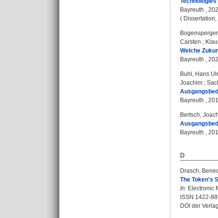
Technologies f
Bayreuth , 2022
( Dissertation
Bogensperger
Carsten
;
Klau
Welche Zukunf
Bayreuth , 202
Buhl, Hans Ul
Joachim
;
Sac
Ausgangsbedin
Bayreuth , 2019
Bertsch, Joac
Ausgangsbedin
Bayreuth , 2017
D
Drasch, Bened
The Token's S
In:
Electronic M
ISSN 1422-88
DOI der Verla