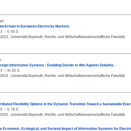
arl
:
lockchain in European Electricity Markets.
 . - V, 50 S.
, 2023 , Universität Bayreuth, Rechts- und Wirtschaftswissenschaftliche Fakultät)
e
:
ereign Information Systems : Enabling Davids to Win Against Goliaths.
 . - XI, 62 S.
, 2023 , Universität Bayreuth, Rechts- und Wirtschaftswissenschaftliche Fakultät)
n
:
tributed Flexibility Options in the Dynamic Transition Toward a Sustainable En
 . - V, 78 S.
, 2025 , Universität Bayreuth, Rechts- und Wirtschaftswissenschaftliche Fakultät)
e Economic, Ecological, and Societal Impact of Information Systems for Electric