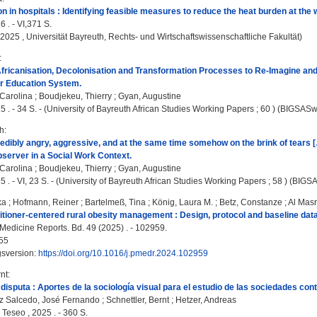
on in hospitals : Identifying feasible measures to reduce the heat burden at the
6 . - VI,371 S.
 2025 , Universität Bayreuth, Rechts- und Wirtschaftswissenschaftliche Fakultät)
:
fricanisation, Decolonisation and Transformation Processes to Re-Imagine and
er Education System.
 Carolina
;
Boudjekeu, Thierry
;
Gyan, Augustine
5 . - 34 S. - (University of Bayreuth African Studies Working Papers ; 60 ) (BIGSASw
h
:
ncredibly angry, aggressive, and at the same time somehow on the brink of tears
bserver in a Social Work Context.
 Carolina
;
Boudjekeu, Thierry
;
Gyan, Augustine
5 . - VI, 23 S. - (University of Bayreuth African Studies Working Papers ; 58 ) (BIGS
ka
;
Hofmann, Reiner
;
Bartelmeß, Tina
;
König, Laura M.
;
Betz, Constanze
;
Al Masr
itioner-centered rural obesity management : Design, protocol and baseline da
Medicine Reports. Bd. 49 (2025) . - 102959.
55
gsversion:
https://doi.org/10.1016/j.pmedr.2024.102959
rnt
:
disputa : Aportes de la sociología visual para el estudio de las sociedades co
 Salcedo, José Fernando
;
Schnettler, Bernt
;
Hetzer, Andreas
 Teseo , 2025 . - 360 S.