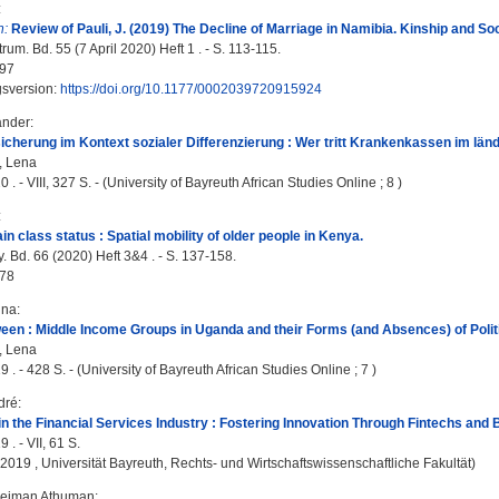
:
n:
Review of Pauli, J. (2019) The Decline of Marriage in Namibia. Kinship and Soc
rum. Bd. 55 (7 April 2020) Heft 1 . - S. 113-115.
97
gsversion:
https://doi.org/10.1177/0002039720915924
ander
:
cherung im Kontext sozialer Differenzierung : Wer tritt Krankenkassen im länd
, Lena
 . - VIII, 327 S. - (University of Bayreuth African Studies Online ; 8 )
:
in class status : Spatial mobility of older people in Kenya.
. Bd. 66 (2020) Heft 3&4 . - S. 137-158.
78
nna
:
een : Middle Income Groups in Uganda and their Forms (and Absences) of Politic
, Lena
 . - 428 S. - (University of Bayreuth African Studies Online ; 7 )
dré
:
n in the Financial Services Industry : Fostering Innovation Through Fintechs and
 . - VII, 61 S.
, 2019 , Universität Bayreuth, Rechts- und Wirtschaftswissenschaftliche Fakultät)
leiman Athuman
: