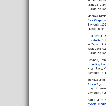
In:
BMC Public 
ISSN 1471-24
DOI der Verla
Modrow, Kirst
Das Ringen um
Bayreuth , 202
( Dissertation
Heidenreiter,
Unerfüllte Be
In:
Zeitschrift 
ISSN 1865-92
DOI der Verla
Bosibori, Cath
Unveiling the
Hrsg.:
Faye, M
Bayreuth : Inst
da Silva, Jami
A new Age of 
Hrsg.:
Kroeker
Bayreuth : Inst
Sabbi, Matthe
"Social media 