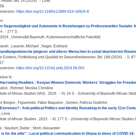
Health. Bd. 24 (2024) . - 1398.
58
gsversion:
https://doi.org/10.1186/s12889-024-18926-8
en
:
 Gegenseitigkeit und Autonomie in Beziehungen zu Professionellen Sozialer Ar
4 . - 277 S.
, 2024 , Universität Bayreuth, Kulturwissenschaftliche Fakultät)
 Sarah
;
Lauerer, Michael
;
Nagel, Eckhard
:
handlungswünsche jüngerer und älterer Menschen in sozial deprivierten Räumen 
für Evidenz, Fortbildung und Qualität im Gesundheitswesen. Bd. 188 (2024) . - S. 87
17
gsversion:
https://doi.org/10.1016/j.zefq.2024.06.001
eline N.
:
 Harrowing Realities : Kenyan Women Domestic Workers' Struggles for Freedom
alick
;
Rohmer, Monika Christine
itute of African Studies (IAS) , 2024 . - VI, 24 S. - (University of Bayreuth African 
le Borges
;
Figueiredo, Fábio Baqueiro
;
Gomes, Patricia Godinho
:
Extremes? : Anti-political Politics and Identity Remaking in the early 21st Centu
, Lena
itute of African Studies , 2023 . - XI, 177 S. - (University of Bayreuth African Studies 
w
;
Neubert, Dieter
;
Stroh, Alexander
:
is for the elite" : Local political communication in Ghana in times of COVID-19.