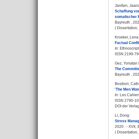
Janßen, Jaan
Schaffung von
somalischer P
Bayreuth , 202
( Dissertation
Kroeker, Lena
Factual Confl
In:
Ethnoscripts
ISSN 2199-79
Gez, Yonatan 
The Committe
Bayreuth , 2021
Bosibori, Cath
'The Men Watc
In:
Les Cahiers 
ISSN 2790-10
DOI der Verla
Li, Dong
:
Stress Manag
2020 . - XVII, 
( Dissertation