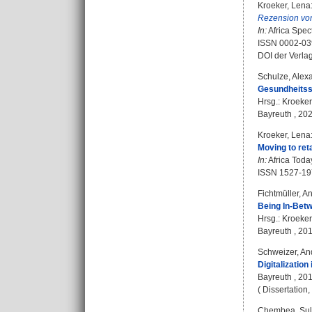
Kroeker, Lena
Rezension vo
In:
Africa Spect
ISSN 0002-03
DOI der Verla
Schulze, Alex
Gesundheitssi
Hrsg.:
Kroeker
Bayreuth , 2020
Kroeker, Lena
Moving to reta
In:
Africa Today
ISSN 1527-19
Fichtmüller, A
Being In-Betw
Hrsg.:
Kroeker
Bayreuth , 2019
Schweizer, An
Digitalizatio
Bayreuth , 2019
( Dissertation
Chembea, Su