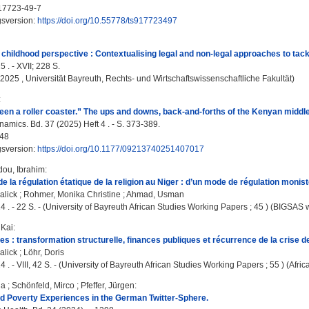
17723-49-7
gsversion:
https://doi.org/10.55778/ts917723497
 childhood perspective : Contextualising legal and non-legal approaches to tackl
 . - XVII; 228 S.
, 2025 , Universität Bayreuth, Rechts- und Wirtschaftswissenschaftliche Fakultät)
:
een a roller coaster.” The ups and downs, back-and-forths of the Kenyan middle c
amics. Bd. 37 (2025) Heft 4 . - S. 373-389.
48
gsversion:
https://doi.org/10.1177/09213740251407017
ou, Ibrahim
:
 la régulation étatique de la religion au Niger : d’un mode de régulation monist
alick
;
Rohmer, Monika Christine
;
Ahmad, Usman
4 . - 22 S. - (University of Bayreuth African Studies Working Papers ; 45 ) (BIGSAS 
 Kai
:
es : transformation structurelle, finances publiques et récurrence de la crise de
alick
;
Löhr, Doris
 . - VIII, 42 S. - (University of Bayreuth African Studies Working Papers ; 55 ) (Afric
na
;
Schönfeld, Mirco
;
Pfeffer, Jürgen
:
d Poverty Experiences in the German Twitter-Sphere.