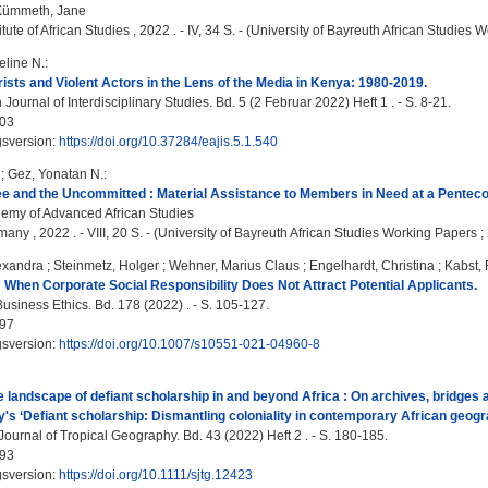
Kümmeth, Jane
itute of African Studies , 2022 . - IV, 34 S. - (University of Bayreuth African Studies 
eline N.
:
sts and Violent Actors in the Lens of the Media in Kenya: 1980-2019.
 Journal of Interdisciplinary Studies. Bd. 5 (2 Februar 2022) Heft 1 . - S. 8-21.
03
gsversion:
https://doi.org/10.37284/eajis.5.1.540
;
Gez, Yonatan N.
:
e and the Uncommitted : Material Assistance to Members in Need at a Penteco
emy of Advanced African Studies
any , 2022 . - VIII, 20 S. - (University of Bayreuth African Studies Working Papers ;
exandra
;
Steinmetz, Holger
;
Wehner, Marius Claus
;
Engelhardt, Christina
;
Kabst,
t : When Corporate Social Responsibility Does Not Attract Potential Applicants.
usiness Ethics. Bd. 178 (2022) . - S. 105-127.
97
gsversion:
https://doi.org/10.1007/s10551-021-04960-8
e landscape of defiant scholarship in and beyond Africa : On archives, bridge
s ‘Defiant scholarship: Dismantling coloniality in contemporary African geogr
ournal of Tropical Geography. Bd. 43 (2022) Heft 2 . - S. 180-185.
93
gsversion:
https://doi.org/10.1111/sjtg.12423