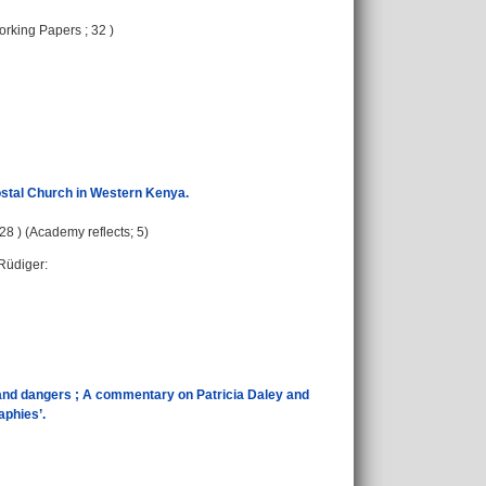
Working Papers ; 32 )
stal Church in Western Kenya.
 28 ) (Academy reflects; 5)
 Rüdiger
:
s and dangers ; A commentary on Patricia Daley and
aphies’.