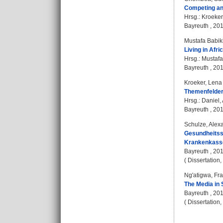
Competing an
Hrsg.:
Kroeker
Bayreuth , 2018
Mustafa Babik
Living in Afri
Hrsg.:
Mustafa
Bayreuth , 201
Kroeker, Lena
Themenfelder 
Hrsg.:
Daniel, 
Bayreuth , 201
Schulze, Alex
Gesundheitssi
Krankenkassen
Bayreuth , 201
( Dissertation
Ng'atigwa, Fra
The Media in 
Bayreuth , 2013
( Dissertation