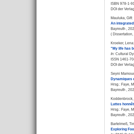
ISBN 978-1-9
DOI der Verla
Mauluka, Gift
:
An integrated
Bayreuth , 2025
( Dissertation
Kroeker, Lena
"My life has b
In:
Cultural Dyn
ISSN 1461-70
DOI der Verla
Seyni Mamoud
Dynamiques de
Hrsg.:
Faye, M
Bayreuth , 202
Koddenbrock,
Luttes honnêt
Hrsg.:
Faye, M
Bayreuth , 2024
Bartelmeß, Ti
Exploring Foo