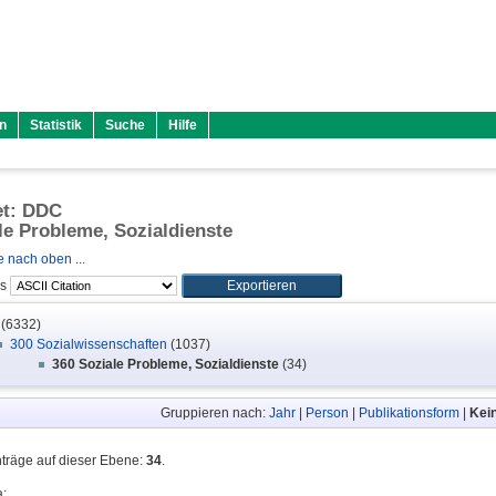
n
Statistik
Suche
Hilfe
et: DDC
le Probleme, Sozialdienste
 nach oben ...
ls
(6332)
300 Sozialwissenschaften
(1037)
360 Soziale Probleme, Sozialdienste
(34)
Gruppieren nach:
Jahr
|
Person
|
Publikationsform
|
Kei
nträge auf dieser Ebene:
34
.
a
: