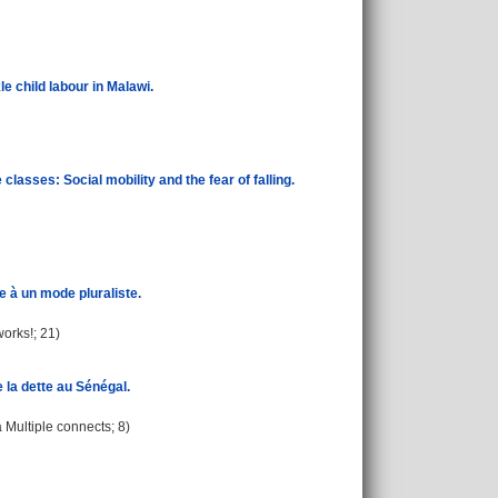
e child labour in Malawi.
lasses: Social mobility and the fear of falling.
e à un mode pluraliste.
works!; 21)
 la dette au Sénégal.
a Multiple connects; 8)