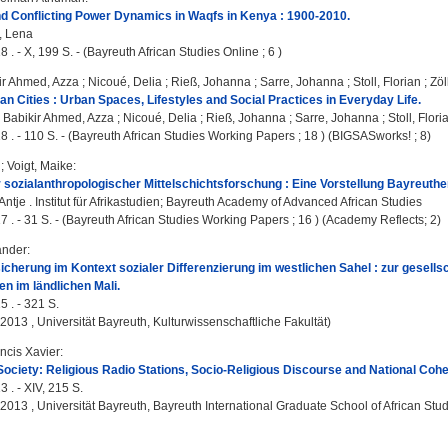
d Conflicting Power Dynamics in Waqfs in Kenya : 1900-2010.
, Lena
 . - X, 199 S. - (Bayreuth African Studies Online ; 6 )
ir Ahmed, Azza
;
Nicoué, Delia
;
Rieß, Johanna
;
Sarre, Johanna
;
Stoll, Florian
;
Zöl
can Cities : Urban Spaces, Lifestyles and Social Practices in Everyday Life.
 Babikir Ahmed, Azza
;
Nicoué, Delia
;
Rieß, Johanna
;
Sarre, Johanna
;
Stoll, Flori
8 . - 110 S. - (Bayreuth African Studies Working Papers ; 18 ) (BIGSASworks! ; 8)
;
Voigt, Maike
:
sozialanthropologischer Mittelschichtsforschung : Eine Vorstellung Bayreuther
Antje
. Institut für Afrikastudien; Bayreuth Academy of Advanced African Studies
7 . - 31 S. - (Bayreuth African Studies Working Papers ; 16 ) (Academy Reflects; 2)
ander
:
cherung im Kontext sozialer Differenzierung im westlichen Sahel : zur gesell
 im ländlichen Mali.
5 . - 321 S.
, 2013 , Universität Bayreuth, Kulturwissenschaftliche Fakultät)
ncis Xavier
:
Society: Religious Radio Stations, Socio-Religious Discourse and National Cohe
 . - XIV, 215 S.
, 2013 , Universität Bayreuth, Bayreuth International Graduate School of African Stu