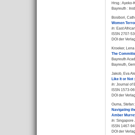
Hrsg.:
Ayeko-
Bayreuth : Inst
Bosibori, Cath
Women Terrori
In:
East African
ISSN 2707-53
DOI der Verla
Kroeker, Lena
The Committe
Bayreuth Acad
Bayreuth, Germ
Jakob, Eva Al
Like It or No
In:
Journal of B
ISSN 1573-06
DOI der Verla
Ouma, Stefan
:
Navigating th
Amber Murrey'
In:
Singapore J
ISSN 1467-94
DOI der Verla