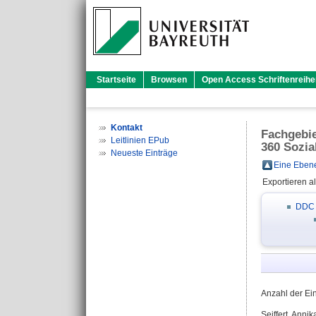
Startseite
Browsen
Open Access Schriftenreihe
Kontakt
Fachgebi
Leitlinien EPub
360 Sozia
Neueste Einträge
Eine Ebene
Exportieren a
DDC
Anzahl der Ei
Seiffert, Annik