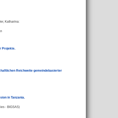
ler, Katharina
:
an
 Projekte.
schaftlichen Reichweite gemeindebasierter
sion in Tanzania.
dies - BIGSAS)