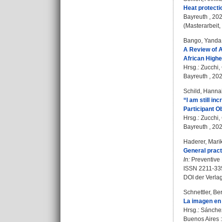
Heat protecti
Bayreuth , 202
(Masterarbeit,
Bango, Yanda
A Review of A
African High
Hrsg.:
Zucchi,
Bayreuth , 202
Schild, Hanna
“I am still i
Participant O
Hrsg.:
Zucchi,
Bayreuth , 202
Haderer, Mari
General pract
In:
Preventive 
ISSN 2211-33
DOI der Verla
Schnettler, Be
La imagen en 
Hrsg.:
Sánchez
Buenos Aires :