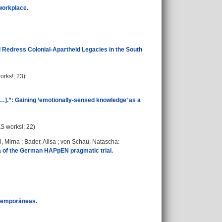
 workplace.
 Redress Colonial-Apartheid Legacies in the South
orks!; 23)
 […].”: Gaining ‘emotionally-sensed knowledge’ as a
AS works!; 22)
i, Mirna
;
Bader, Alisa
;
von Schau, Natascha
:
ta of the German HAPpEN pragmatic trial.
ntemporáneas.