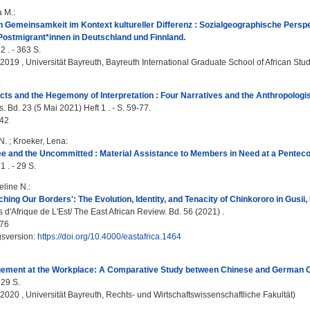
a M.
:
 Gemeinsamkeit im Kontext kultureller Differenz : Sozialgeographische Perspe
ostmigrant*innen in Deutschland und Finnland.
2 . - 363 S.
, 2019 , Universität Bayreuth, Bayreuth International Graduate School of African Stu
:
icts and the Hegemony of Interpretation : Four Narratives and the Anthropologis
. Bd. 23 (5 Mai 2021) Heft 1 . - S. 59-77.
42
N.
;
Kroeker, Lena
:
e and the Uncommitted : Material Assistance to Members in Need at a Penteco
 . - 29 S.
eline N.
:
hing Our Borders': The Evolution, Identity, and Tenacity of Chinkororo in Gusii,
d'Afrique de L'Est/ The East African Review. Bd. 56 (2021) .
76
gsversion:
https://doi.org/10.4000/eastafrica.1464
ement at the Workplace: A Comparative Study between Chinese and German 
329 S.
, 2020 , Universität Bayreuth, Rechts- und Wirtschaftswissenschaftliche Fakultät)