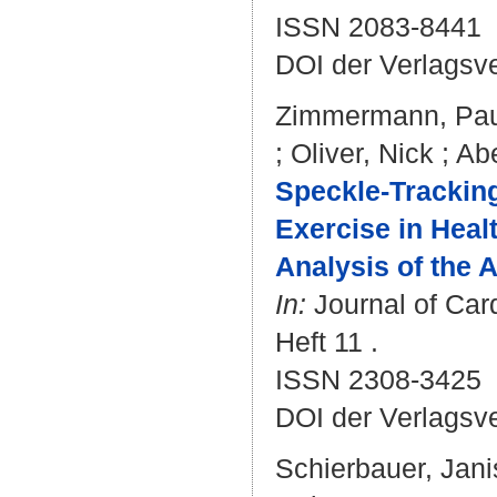
ISSN 2083-8441
DOI der Verlagsv
Zimmermann, Pau
;
Oliver, Nick
;
Abe
Speckle-Tracking
Exercise in Heal
Analysis of the A
In:
Journal of Car
Heft 11 .
ISSN 2308-3425
DOI der Verlagsv
Schierbauer, Jani