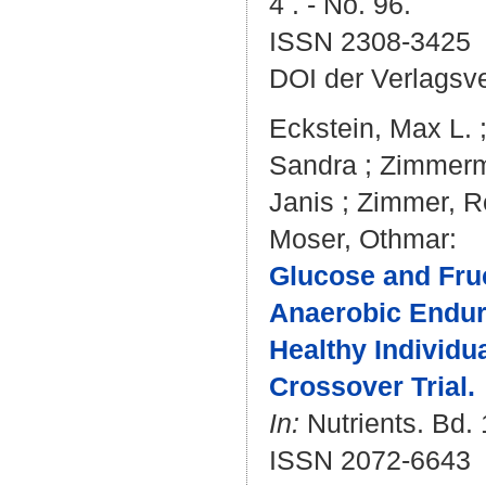
4 . - No. 96.
ISSN 2308-3425
DOI der Verlagsv
Eckstein, Max L.
Sandra
;
Zimmerm
Janis
;
Zimmer, R
Moser, Othmar
:
Glucose and Fru
Anaerobic Endur
Healthy Individu
Crossover Trial.
In:
Nutrients. Bd. 
ISSN 2072-6643