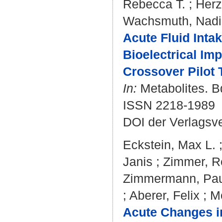
Rebecca T.
;
Herz
Wachsmuth, Nad
Acute Fluid Int
Bioelectrical Im
Crossover Pilot T
In:
Metabolites. Bd
ISSN 2218-1989
DOI der Verlagsv
Eckstein, Max L.
Janis
;
Zimmer, R
Zimmermann, Pau
;
Aberer, Felix
;
M
Acute Changes in