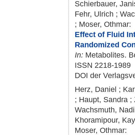
Schierbauer, Jani
Fehr, Ulrich
;
Wac
;
Moser, Othmar
:
Effect of Fluid 
Randomized Contr
In:
Metabolites. Bd
ISSN 2218-1989
DOI der Verlagsv
Herz, Daniel
;
Kar
;
Haupt, Sandra
;
Wachsmuth, Nad
Khoramipour, Ka
Moser, Othmar
: