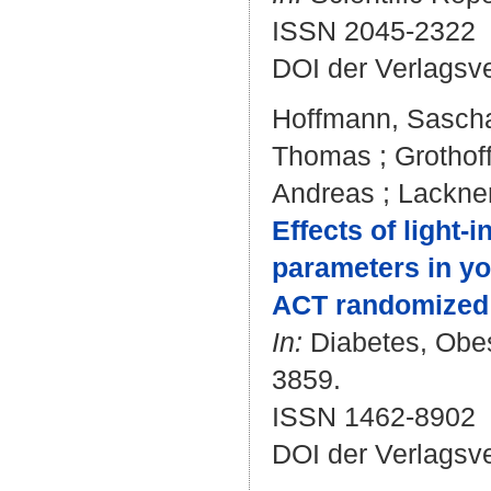
ISSN 2045-2322
DOI der Verlagsv
Hoffmann, Sasch
Thomas
;
Grothof
Andreas
;
Lackner
Effects of light‐
parameters in yo
ACT randomized c
In:
Diabetes, Obesi
3859.
ISSN 1462-8902
DOI der Verlagsv