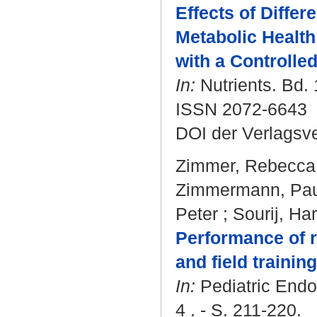
Effects of Differ
Metabolic Health
with a Controlle
In:
Nutrients. Bd. 
ISSN 2072-6643
DOI der Verlagsv
Zimmer, Rebecca 
Zimmermann, Pau
Peter
;
Sourij, Ha
Performance of r
and field trainin
In:
Pediatric Endo
4 . - S. 211-220.