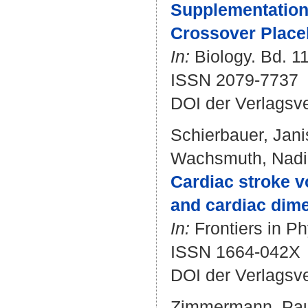
Supplementation 
Crossover Placeb
In:
Biology. Bd. 11
ISSN 2079-7737
DOI der Verlagsv
Schierbauer, Jani
Wachsmuth, Nad
Cardiac stroke v
and cardiac dim
In:
Frontiers in Ph
ISSN 1664-042X
DOI der Verlagsv
Zimmermann, Pau