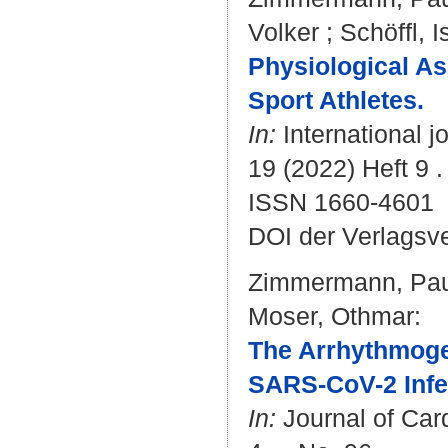
Volker
;
Schöffl, I
Physiological As
Sport Athletes.
In:
International j
19 (2022) Heft 9 .
ISSN 1660-4601
DOI der Verlagsv
Zimmermann, Pau
Moser, Othmar
:
The Arrhythmoge
SARS-CoV-2 Infe
In:
Journal of Car