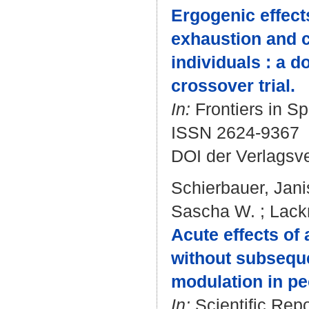
Ergogenic effects
exhaustion and c
individuals : a 
crossover trial.
In:
Frontiers in Sp
ISSN 2624-9367
DOI der Verlagsv
Schierbauer, Jani
Sascha W.
;
Lack
Acute effects of
without subseque
modulation in pe
In:
Scientific Repo