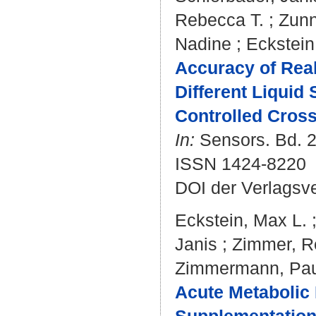
Rebecca T.
;
Zunn
Nadine
;
Eckstein
Accuracy of Rea
Different Liquid
Controlled Cross
In:
Sensors. Bd. 22
ISSN 1424-8220
DOI der Verlagsv
Eckstein, Max L.
Janis
;
Zimmer, R
Zimmermann, Pau
Acute Metabolic