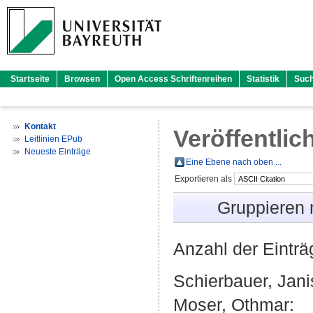
Startseite
Browsen
Open Access Schriftenreihen
Statistik
Suc
Kontakt
Veröffentlic
Leitlinien EPub
Neueste Einträge
Eine Ebene nach oben ...
Exportieren als
Gruppieren
Anzahl der Eintr
Schierbauer, Jani
Moser, Othmar
: