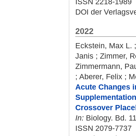
ISSN 2218-1989
DOI der Verlagsv
2022
Eckstein, Max L.
Janis
;
Zimmer, R
Zimmermann, Pau
;
Aberer, Felix
;
M
Acute Changes in
Supplementation 
Crossover Placeb
In:
Biology. Bd. 11
ISSN 2079-7737