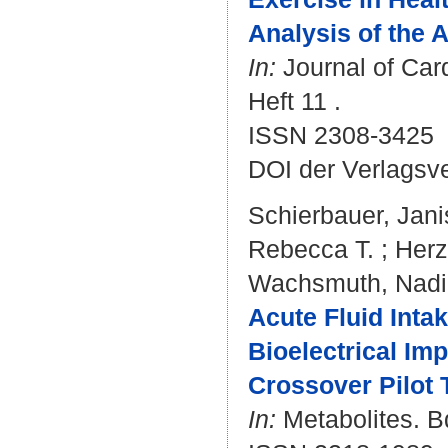
Analysis of the A
In:
Journal of Car
Heft 11 .
ISSN 2308-3425
DOI der Verlagsv
Schierbauer, Jani
Rebecca T.
;
Herz
Wachsmuth, Nad
Acute Fluid Int
Bioelectrical Im
Crossover Pilot T
In:
Metabolites. Bd