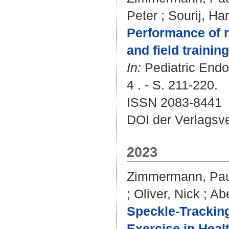
Peter
;
Sourij, Ha
Performance of r
and field trainin
In:
Pediatric Endo
4 . - S. 211-220.
ISSN 2083-8441
DOI der Verlagsv
2023
Zimmermann, Pau
;
Oliver, Nick
;
Abe
Speckle-Tracking
Exercise in Heal