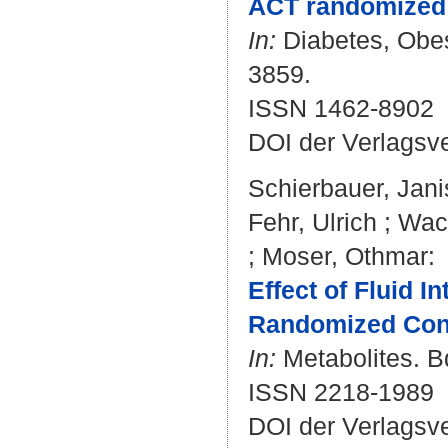
ACT randomized c
In:
Diabetes, Obesi
3859.
ISSN 1462-8902
DOI der Verlagsv
Schierbauer, Jani
Fehr, Ulrich
;
Wac
;
Moser, Othmar
:
Effect of Fluid 
Randomized Contr
In:
Metabolites. Bd
ISSN 2218-1989
DOI der Verlagsv