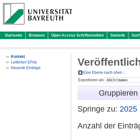
Startseite
Browsen
Open Access Schriftenreihen
Statistik
Suc
Kontakt
Veröffentlic
Leitlinien EPub
Neueste Einträge
Eine Ebene nach oben ...
Exportieren als
Gruppieren
Springe zu:
2025
Anzahl der Eintr