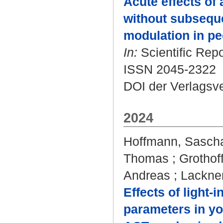
Acute effects of
without subseque
modulation in pe
In:
Scientific Repo
ISSN 2045-2322
DOI der Verlagsv
2024
Hoffmann, Sasch
Thomas
;
Grothof
Andreas
;
Lackner
Effects of light‐
parameters in yo