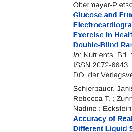
Obermayer-Pietsc
Glucose and Fru
Electrocardiogra
Exercise in Heal
Double-Blind Ra
In:
Nutrients. Bd. 
ISSN 2072-6643
DOI der Verlagsv
Schierbauer, Jani
Rebecca T.
;
Zunn
Nadine
;
Eckstein
Accuracy of Rea
Different Liquid