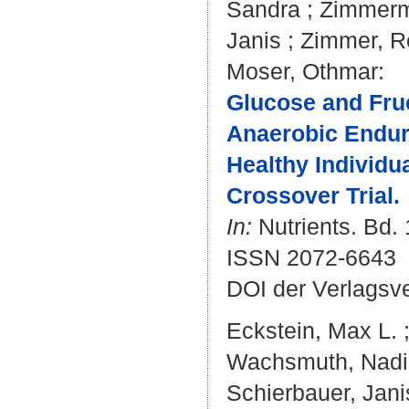
Sandra
;
Zimmerm
Janis
;
Zimmer, R
Moser, Othmar
:
Glucose and Fru
Anaerobic Endur
Healthy Individu
Crossover Trial.
In:
Nutrients. Bd. 
ISSN 2072-6643
DOI der Verlagsv
Eckstein, Max L.
Wachsmuth, Nad
Schierbauer, Jani