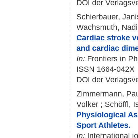
DOI der Verlagsv
Schierbauer, Jani
Wachsmuth, Nad
Cardiac stroke v
and cardiac dim
In:
Frontiers in Ph
ISSN 1664-042X
DOI der Verlagsv
Zimmermann, Pau
Volker
;
Schöffl, I
Physiological As
Sport Athletes.
In:
International j