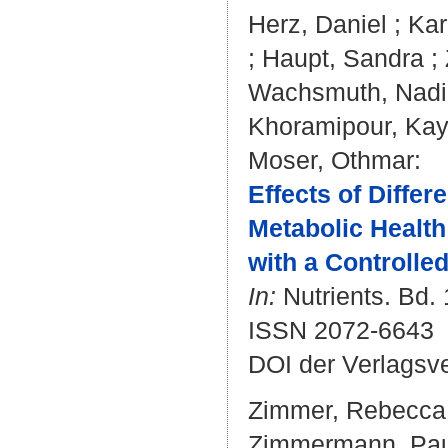
Herz, Daniel
;
Kar
;
Haupt, Sandra
;
Wachsmuth, Nad
Khoramipour, Ka
Moser, Othmar
:
Effects of Differ
Metabolic Health
with a Controlle
In:
Nutrients. Bd. 
ISSN 2072-6643
DOI der Verlagsv
Zimmer, Rebecca 
Zimmermann, Pau