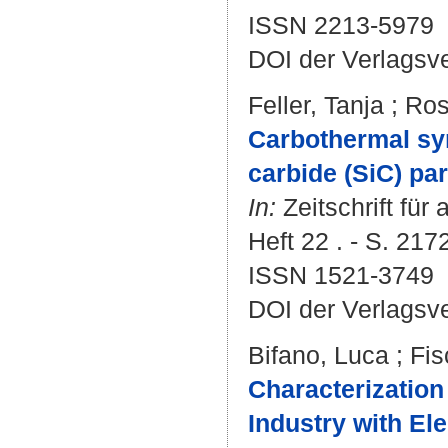
ISSN 2213-5979
DOI der Verlagsv
Feller, Tanja
;
Ros
Carbothermal syn
carbide (SiC) par
In:
Zeitschrift fü
Heft 22 . - S. 217
ISSN 1521-3749
DOI der Verlagsv
Bifano, Luca
;
Fis
Characterizatio
Industry with El