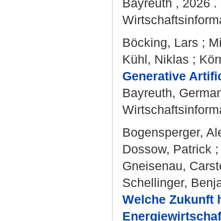
Bayreuth , 2026 . 
Wirtschaftsinforma
Böcking, Lars
;
Mi
Kühl, Niklas
;
Kör
Generative Artifi
Bayreuth, Germany
Wirtschaftsinforma
Bogensperger, Al
Dossow, Patrick
Gneisenau, Carst
Schellinger, Benj
Welche Zukunft h
Energiewirtschaf