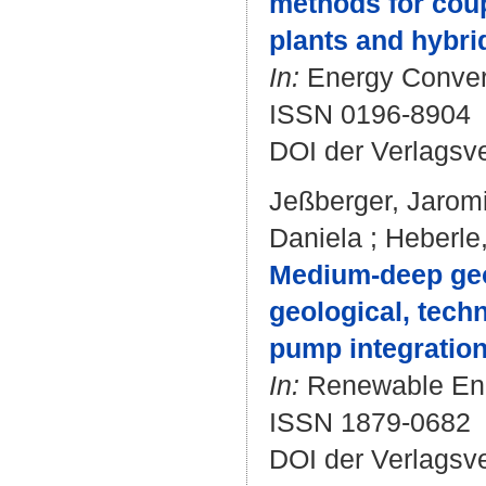
methods for cou
plants and hybri
In:
Energy Convers
ISSN 0196-8904
DOI der Verlagsv
Jeßberger, Jaromi
Daniela
;
Heberle,
Medium-deep geo
geological, tech
pump integration
In:
Renewable Ener
ISSN 1879-0682
DOI der Verlagsv