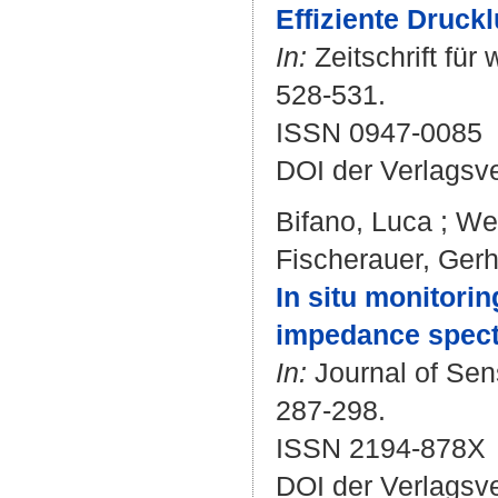
Effiziente Druck
In:
Zeitschrift für 
528-531.
ISSN 0947-0085
DOI der Verlagsv
Bifano, Luca
;
Wei
Fischerauer, Ger
In situ monitori
impedance spect
In:
Journal of Sen
287-298.
ISSN 2194-878X
DOI der Verlagsv