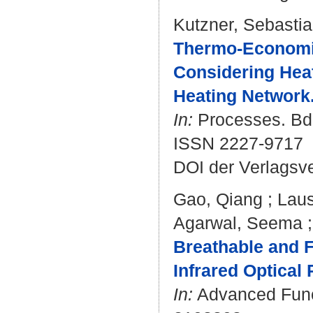
Kutzner, Sebasti
Thermo-Economic
Considering Heat
Heating Network
In:
Processes. Bd. 
ISSN 2227-9717
DOI der Verlagsv
Gao, Qiang
;
Laus
Agarwal, Seema
Breathable and 
Infrared Optical
In:
Advanced Functi