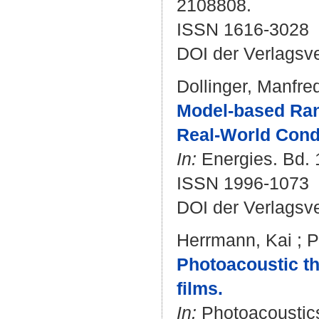
2108808.
ISSN 1616-3028
DOI der Verlagsv
Dollinger, Manfre
Model-based Rang
Real-World Condi
In:
Energies. Bd. 
ISSN 1996-1073
DOI der Verlagsv
Herrmann, Kai
;
P
Photoacoustic the
films.
In:
Photoacoustics.