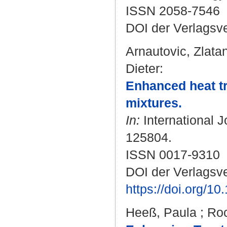
ISSN 2058-7546
DOI der Verlagsv
Arnautovic, Zlata
Dieter
:
Enhanced heat tra
mixtures.
In:
International J
125804.
ISSN 0017-9310
DOI der Verlagsve
https://doi.org/1
Heeß, Paula
;
Roc