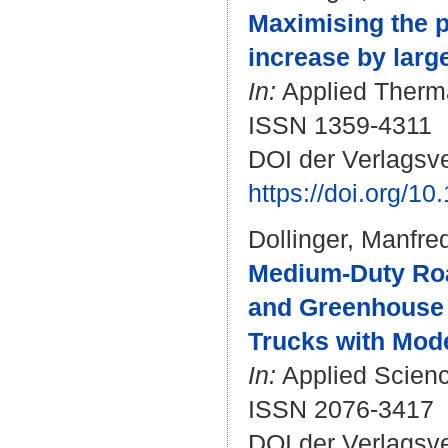
Maximising the p
increase by larg
In:
Applied Thermal
ISSN 1359-4311
DOI der Verlagsve
https://doi.org/1
Dollinger, Manfre
Medium-Duty Road
and Greenhouse G
Trucks with Mode
In:
Applied Science
ISSN 2076-3417
DOI der Verlagsv