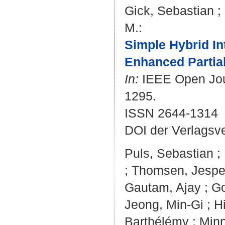
Gick, Sebastian
;
M.
:
Simple Hybrid In
Enhanced Partial
In:
IEEE Open Journ
1295.
ISSN 2644-1314
DOI der Verlagsv
Puls, Sebastian
;
;
Thomsen, Jesper
Gautam, Ajay
;
Go
Jeong, Min-Gi
;
H
Barthélémy
;
Minn