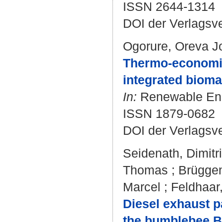
ISSN 2644-1314
DOI der Verlagsv
Ogorure, Oreva J
Thermo-economic 
integrated bioma
In:
Renewable Ener
ISSN 1879-0682
DOI der Verlagsv
Seidenath, Dimitri
Thomas
;
Brüggem
Marcel
;
Feldhaar
Diesel exhaust p
the bumblebee B