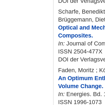
DOI der Verlagsv
Scharfe, Benedikt
Brüggemann, Diet
Optical and Mech
Composites.
In:
Journal of Comp
ISSN 2504-477X
DOI der Verlagsv
Faden, Moritz
;
K
An Optimum Entha
Volume Change.
In:
Energies. Bd. 1
ISSN 1996-1073