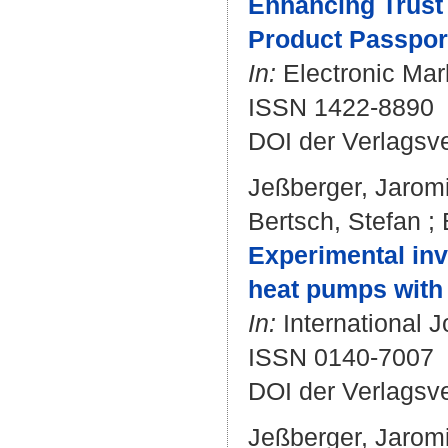
Enhancing Trust 
Product Passpor
In:
Electronic Mark
ISSN 1422-8890
DOI der Verlagsv
Jeßberger, Jaromi
Bertsch, Stefan
;
Experimental inv
heat pumps with
In:
International J
ISSN 0140-7007
DOI der Verlagsv
Jeßberger, Jaromi