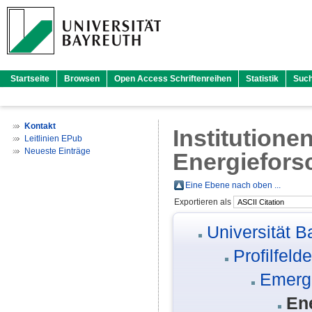
Startseite
Browsen
Open Access Schriftenreihen
Statistik
Suc
Kontakt
Institutione
Leitlinien EPub
Neueste Einträge
Energiefors
Eine Ebene nach oben ...
Exportieren als
Universität B
Profilfelde
Emergi
En