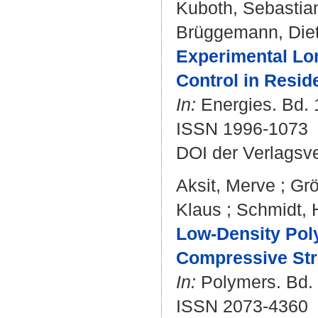
Kuboth, Sebastia
Brüggemann, Diet
Experimental Lon
Control in Resid
In:
Energies. Bd. 1
ISSN 1996-1073
DOI der Verlagsv
Aksit, Merve
;
Grö
Klaus
;
Schmidt, 
Low-Density Pol
Compressive Stre
In:
Polymers. Bd. 
ISSN 2073-4360