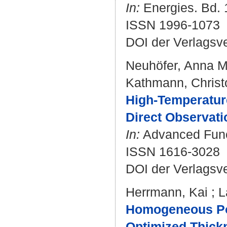
In:
Energies. Bd. 1
ISSN 1996-1073
DOI der Verlagsv
Neuhöfer, Anna M
Kathmann, Christ
High-Temperature
Direct Observati
In:
Advanced Funct
ISSN 1616-3028
DOI der Verlagsv
Herrmann, Kai
;
L
Homogeneous Pol
Optimized Thick