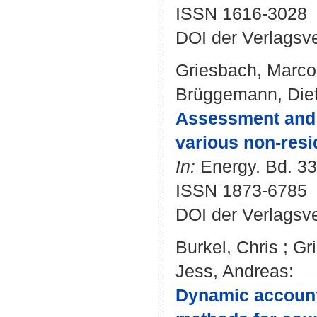
ISSN 1616-3028
DOI der Verlagsv
Griesbach, Marco
Brüggemann, Diet
Assessment and o
various non-resid
In:
Energy. Bd. 33
ISSN 1873-6785
DOI der Verlagsv
Burkel, Chris
;
Gr
Jess, Andreas
:
Dynamic accounti