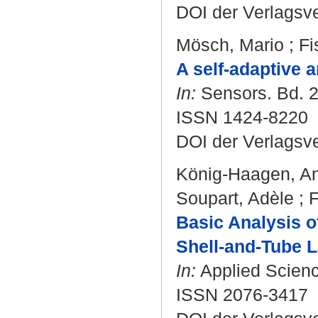
DOI der Verlagsv
Mösch, Mario
;
Fi
A self-adaptive a
In:
Sensors. Bd. 20
ISSN 1424-8220
DOI der Verlagsv
König-Haagen, A
Soupart, Adèle
;
F
Basic Analysis o
Shell-and-Tube L
In:
Applied Science
ISSN 2076-3417