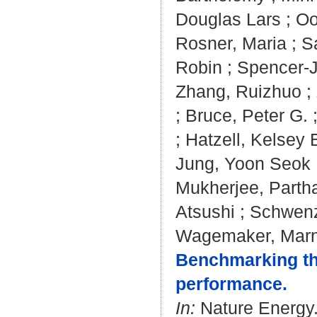
Douglas Lars
;
Oo
Rosner, Maria
;
S
Robin
;
Spencer-J
Zhang, Ruizhuo
;
;
Bruce, Peter G.
;
Hatzell, Kelsey 
Jung, Yoon Seok
Mukherjee, Partha
Atsushi
;
Schwenz
Wagemaker, Marn
Benchmarking the 
performance.
In:
Nature Energy. 