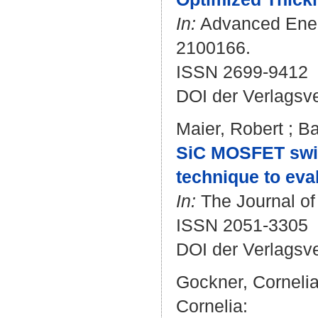
In:
Advanced Energ
2100166.
ISSN 2699-9412
DOI der Verlagsv
Maier, Robert
;
Ba
SiC MOSFET swit
technique to eva
In:
The Journal of 
ISSN 2051-3305
DOI der Verlagsv
Gockner, Corneli
Cornelia
: