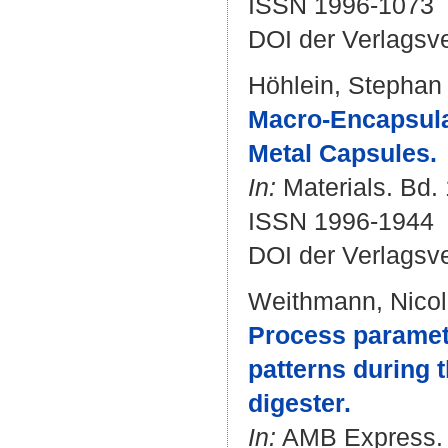
ISSN 1996-1073
DOI der Verlagsv
Höhlein, Stephan
Macro-Encapsula
Metal Capsules.
In:
Materials. Bd. 
ISSN 1996-1944
DOI der Verlagsv
Weithmann, Nico
Process paramet
patterns during t
digester.
In:
AMB Express. B