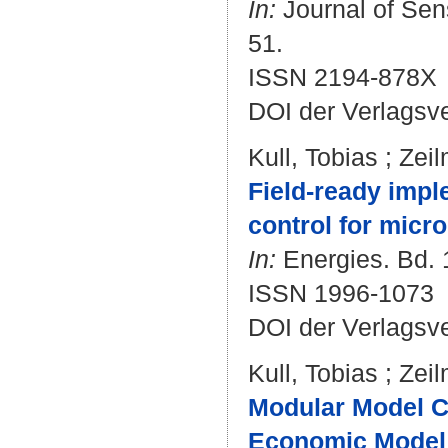
In:
Journal of Sens
51.
ISSN 2194-878X
DOI der Verlagsv
Kull, Tobias
;
Zei
Field-ready impl
control for micr
In:
Energies. Bd. 1
ISSN 1996-1073
DOI der Verlagsv
Kull, Tobias
;
Zei
Modular Model C
Economic Model P