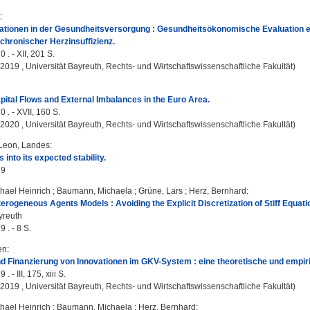
k
:
vationen in der Gesundheitsversorgung : Gesundheitsökonomische Evaluation e
 chronischer Herzinsuffizienz.
 . - XII, 201 S.
, 2019 , Universität Bayreuth, Rechts- und Wirtschaftswissenschaftliche Fakultät)
ital Flows and External Imbalances in the Euro Area.
 . - XVII, 160 S.
, 2020 , Universität Bayreuth, Rechts- und Wirtschaftswissenschaftliche Fakultät)
Leon, Landes
:
s into its expected stability.
19
hael Heinrich
;
Baumann, Michaela
;
Grüne, Lars
;
Herz, Bernhard
:
erogeneous Agents Models : Avoiding the Explicit Discretization of Stiff Equati
yreuth
 . - 8 S.
en
:
nd Finanzierung von Innovationen im GKV-System : eine theoretische und empi
. - III, 175, xiii S.
, 2019 , Universität Bayreuth, Rechts- und Wirtschaftswissenschaftliche Fakultät)
hael Heinrich
;
Baumann, Michaela
;
Herz, Bernhard
: