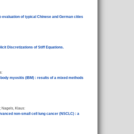
 evaluation of typical Chinese and German cities
it Discretizations of Stiff Equations.
s
:
on body myositis (IBM) : results of a mixed methods
;
Nagels, Klaus
:
 advanced non‑small cell lung cancer (NSCLC) : a