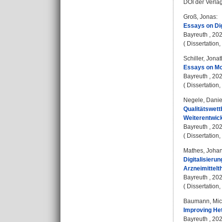
DOI der Verla
Groß, Jonas
:
Essays on Dig
Bayreuth , 202
( Dissertation
Schiller, Jona
Essays on Mo
Bayreuth , 2022
( Dissertation
Negele, Danie
Qualitätswett
Weiterentwic
Bayreuth , 202
( Dissertation
Mathes, Joha
Digitalisier
Arzneimittelt
Bayreuth , 202
( Dissertation
Baumann, Mic
Improving Het
Bayreuth , 2020