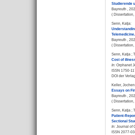
Studierende u
Bayreuth , 202
( Dissertation
Senn, Katja
:
Understanding
Telemedicine.
Bayreuth , 2024
( Dissertation
Senn, Katja
;
T
Cost of illne
In:
Orphanet Jo
ISSN 1750-11
DOI der Verla
Keller, Jochen
Essays on Fi
Bayreuth , 2023
( Dissertation
Senn, Katja
;
T
Patient-Repor
Sectional Stu
In:
Journal of C
ISSN 2077-03