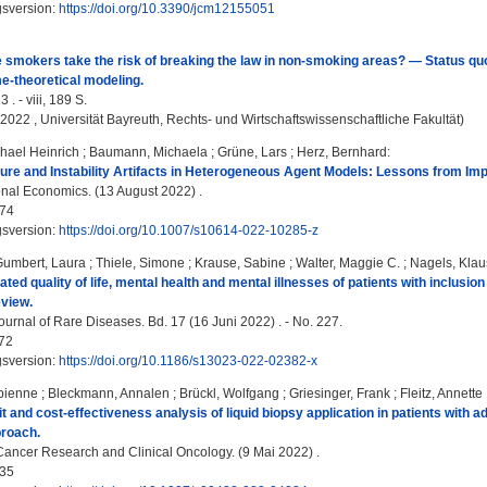
gsversion:
https://doi.org/10.3390/jcm12155051
 smokers take the risk of breaking the law in non-smoking areas? — Status quo
-theoretical modeling.
 . - viii, 189 S.
, 2022 , Universität Bayreuth, Rechts- und Wirtschaftswissenschaftliche Fakultät)
hael Heinrich
;
Baumann, Michaela
;
Grüne, Lars
;
Herz, Bernhard
:
ure and Instability Artifacts in Heterogeneous Agent Models: Lessons from Implic
al Economics. (13 August 2022) .
74
gsversion:
https://doi.org/10.1007/s10614-022-10285-z
Gumbert, Laura
;
Thiele, Simone
;
Krause, Sabine
;
Walter, Maggie C.
;
Nagels, Klau
ated quality of life, mental health and mental illnesses of patients with inclusi
view.
urnal of Rare Diseases. Bd. 17 (16 Juni 2022) . - No. 227.
72
gsversion:
https://doi.org/10.1186/s13023-022-02382-x
bienne
;
Bleckmann, Annalen
;
Brückl, Wolfgang
;
Griesinger, Frank
;
Fleitz, Annette
it and cost‑effectiveness analysis of liquid biopsy application in patients with
proach.
Cancer Research and Clinical Oncology. (9 Mai 2022) .
35