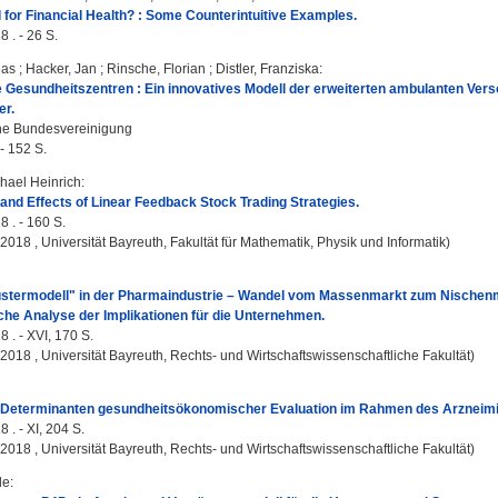
for Financial Health? : Some Counterintuitive Examples.
 . - 26 S.
eas
;
Hacker, Jan
;
Rinsche, Florian
;
Distler, Franziska
:
e Gesundheitszentren : Ein innovatives Modell der erweiterten ambulanten Vers
r.
he Bundesvereinigung
 - 152 S.
hael Heinrich
:
nd Effects of Linear Feedback Stock Trading Strategies.
8 . - 160 S.
, 2018 , Universität Bayreuth, Fakultät für Mathematik, Physik und Informatik)
stermodell" in der Pharmaindustrie – Wandel vom Massenmarkt zum Nischenm
che Analyse der Implikationen für die Unternehmen.
8 . - XVI, 170 S.
, 2018 , Universität Bayreuth, Rechts- und Wirtschaftswissenschaftliche Fakultät)
Determinanten gesundheitsökonomischer Evaluation im Rahmen des Arzneim
 . - XI, 204 S.
, 2018 , Universität Bayreuth, Rechts- und Wirtschaftswissenschaftliche Fakultät)
le
: