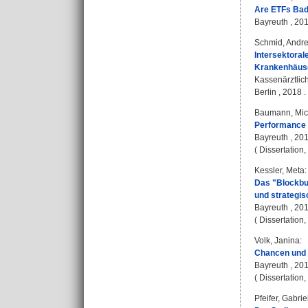
Are ETFs Bad 
Bayreuth , 2018
Schmid, Andr
Intersektoral
Krankenhäuse
Kassenärztlic
Berlin , 2018 .
Baumann, Mic
Performance a
Bayreuth , 201
( Dissertation
Kessler, Meta
:
Das "Blockbu
und strategis
Bayreuth , 201
( Dissertation
Volk, Janina
:
Chancen und 
Bayreuth , 2018
( Dissertation
Pfeifer, Gabrie