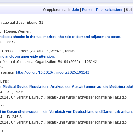
Gruppieren nach:
Jahr
|
Person
|
Publikationsform
|
Kei
nträge auf dieser Ebene:
31
.
d
;
Roeger, Werner
:
and cost shocks in the fuel market : the role of demand adjustment costs.
 . - 22 S.
, Christian
;
Rasch, Alexander
;
Wenzel, Tobias
:
ng and consumer-side attention.
l Journal of Industrial Organization. Bd. 99 (2025) . - 103142.
87
gsversion:
https://doi.org/10.1016/j.ijindorg.2025.103142
 Iris
:
r Medical Device Regulation : Analyse der Auswirkungen auf die Medizinprod
 . - XIII, 193 S.
, 2024 , Universität Bayreuth, Rechts- und Wirtschaftswissenschaftliche Fakultät)
an
:
it im Gesundheitswesen – ein Vergleich von Deutschland und Dänemark anhand 
 . - IX, 245 S.
, 2024 , Universität Bayreuth, Rechts- und Wirtschaftswissenschaftliche Fakultät)
lia
: