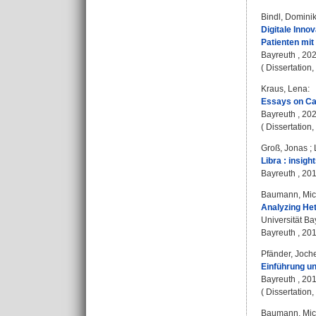
Bindl, Domini
Digitale Inno
Patienten mit
Bayreuth , 2020
( Dissertation
Kraus, Lena
:
Essays on Cap
Bayreuth , 2020
( Dissertation
Groß, Jonas
;
Libra : insight
Bayreuth , 20
Baumann, Mic
Analyzing Het
Universität Ba
Bayreuth , 2019
Pfänder, Joch
Einführung u
Bayreuth , 2019 
( Dissertation
Baumann, Mic