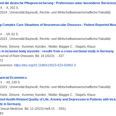
nd die deutsche Pflegeversicherung : Präferenzen unter besonderer Berücksi
4 . - X, 202 S.
, 2024 , Universität Bayreuth, Rechts- und Wirtschaftswissenschaftliche Fakultät)
 Complex Care Situations of Neuromuscular Diseases : Patient-Reported Measu
 . - VII, 62 S.
, 2023 , Universität Bayreuth, Rechts- und Wirtschaftswissenschaftliche Fakultät)
hiele, Simone
;
Kummer, Karsten
;
Walter, Maggie C.
;
Nagels, Klaus
:
ss in inclusion body myositis : results from a cross-sectional study in Germany.
urnal of Rare Diseases. Bd. 18 (2023) . - 337.
72
gsversion:
https://doi.org/10.1186/s13023-023-02902-3
:
nancial Economics.
 . - XII, 139 S.
, 2023 , Universität Bayreuth, Rechts- und Wirtschaftswissenschaftliche Fakultät)
hiele, Simone
;
Kummer, Karsten
;
Walter, Maggie C.
;
Nagels, Klaus
:
ted Health-Related Quality of Life, Anxiety and Depression in Patients with In
dy in Germany.
linical Medicine. Bd. 12 (2023) Heft 15 . - 5051.
83