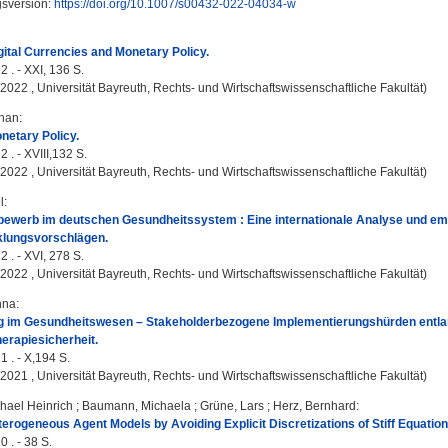
gsversion:
https://doi.org/10.1007/s00432-022-04034-w
ital Currencies and Monetary Policy.
2 . - XXI, 136 S.
, 2022 , Universität Bayreuth, Rechts- und Wirtschaftswissenschaftliche Fakultät)
than
:
netary Policy.
 . - XVIII,132 S.
, 2022 , Universität Bayreuth, Rechts- und Wirtschaftswissenschaftliche Fakultät)
l
:
bewerb im deutschen Gesundheitssystem : Eine internationale Analyse und em
klungsvorschlägen.
2 . - XVI, 278 S.
, 2022 , Universität Bayreuth, Rechts- und Wirtschaftswissenschaftliche Fakultät)
nna
:
ung im Gesundheitswesen – Stakeholderbezogene Implementierungshürden entl
herapiesicherheit.
1 . - X,194 S.
, 2021 , Universität Bayreuth, Rechts- und Wirtschaftswissenschaftliche Fakultät)
hael Heinrich
;
Baumann, Michaela
;
Grüne, Lars
;
Herz, Bernhard
:
erogeneous Agent Models by Avoiding Explicit Discretizations of Stiff Equation
 . - 38 S.