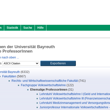
n
Statistik
Suche
Hilfe
onen der Universität Bayreuth
e ProfessorInnen
 nach oben ...
ls
rsität Bayreuth
(6332)
Fakultäten
(5667)
Rechts- und Wirtschaftswissenschaftliche Fakultät
(741)
Fachgruppe Volkswirtschaftslehre
(122)
Ehemalige ProfessorInnen
(31)
Lehrstuhl Volkswirtschaftslehre I (Geld und Internatio
Lehrstuhl Volkswirtschaftslehre III (Finanzwissenschaft
Lehrstuhl Medizinmanagement und Versorgungsforsch
Juniorprofessur Internationale Volkswirtschaftslehre 