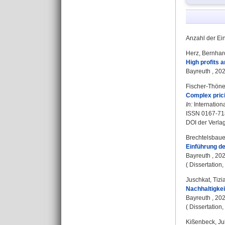
Anzahl der Ei
Herz, Bernhar
High profits 
Bayreuth , 2026
Fischer-Thöne
Complex prici
In:
Internationa
ISSN 0167-71
DOI der Verla
Brechtelsbauer,
Einführung de
Bayreuth , 2024
( Dissertation
Juschkat, Tizi
Nachhaltigke
Bayreuth , 2024
( Dissertation
Kißenbeck, Ju