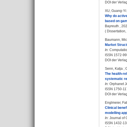
DOI der Verla
XU, Guang-Yi
:
Why do active
based on game
Bayreuth , 2023
( Dissertation
Baumann, Mic
Market Struct
In:
Computation
ISSN 1572-99
DOI der Verla
Senn, Katja
;
The health-rel
systematic re
In:
Orphanet Jo
ISSN 1750-11
DOI der Verla
Englmeier, Fa
Clinical benef
modelling ap
In:
Journal of 
ISSN 1432-13