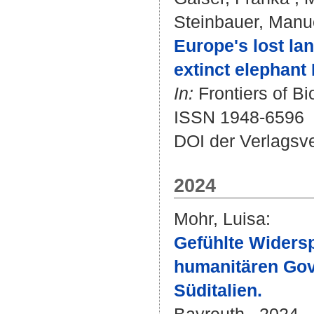
Steinbauer, Manu
Europe's lost la
extinct elephant
In:
Frontiers of Bi
ISSN 1948-6596
DOI der Verlagsv
2024
Mohr, Luisa
:
Gefühlte Widersp
humanitären Gov
Süditalien.