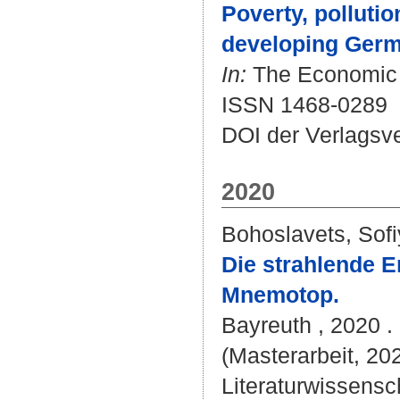
Poverty, pollutio
developing Ger
In:
The Economic H
ISSN 1468-0289
DOI der Verlagsv
2020
Bohoslavets, Sof
Die strahlende E
Mnemotop.
Bayreuth , 2020 . 
(Masterarbeit, 20
Literaturwissensch