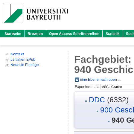
Startseite
Browsen
Open Access Schriftenreihen
Statistik
Suc
Kontakt
Fachgebiet
Leitlinien EPub
Neueste Einträge
940 Geschic
Eine Ebene nach oben ...
Exportieren als
DDC
(6332)
900 Gesch
940 G