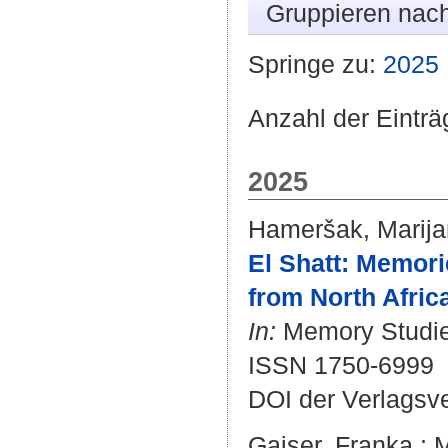
Gruppieren nac
Springe zu:
2025
Anzahl der Einträ
2025
Hameršak, Marij
El Shatt: Memori
from North Africa
In:
Memory Studies
ISSN 1750-6999
DOI der Verlagsv
Gaiser, Franka
;
M