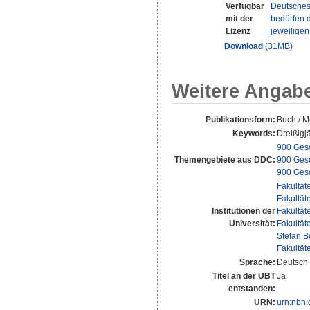
Verfügbar
Deutsches
mit der
bedürfen d
Lizenz
jeweilige
Download
(31MB)
Weitere Angab
Publikationsform:
Buch / M
Keywords:
Dreißigj
900 Gesc
Themengebiete aus DDC:
900 Gesc
900 Gesc
Fakultät
Fakultät
Institutionen der
Fakultät
Universität:
Fakultät
Stefan B
Fakultät
Sprache:
Deutsch
Titel an der UBT
Ja
entstanden:
URN:
urn:nbn