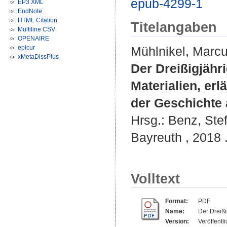
epub-4299-1
EP3 XML
EndNote
HTML Citation
Titelangaben
Multiline CSV
OPENAIRE
epicur
Mühlnikel, Marc
xMetaDissPlus
Der Dreißigjähr
Materialien, erl
der Geschichte 
Hrsg.:
Benz, Ste
Bayreuth , 2018 .
Volltext
Format:
PDF
Name:
Der Dreißi
Version:
Veröffentl