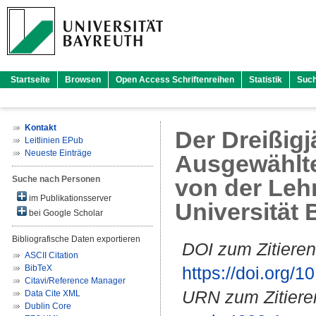
Startseite
Browsen
Open Access Schriftenreihen
Statistik
Suc
Kontakt
Der Dreißigj
Leitlinien EPub
Neueste Einträge
Ausgewählte 
Suche nach Personen
von der Lehr
im Publikationsserver
Universität 
bei Google Scholar
Bibliografische Daten exportieren
DOI zum Zitieren
ASCII Citation
BibTeX
https://doi.org
Citavi/Reference Manager
URN zum Zitiere
Data Cite XML
Dublin Core