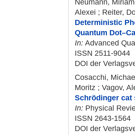
Neumann, Miriam
Alexei
;
Reiter, Do
Deterministic P
Quantum Dot–Cav
In:
Advanced Quant
ISSN 2511-9044
DOI der Verlagsv
Cosacchi, Michae
Moritz
;
Vagov, Al
Schrödinger cat 
In:
Physical Revie
ISSN 2643-1564
DOI der Verlagsve