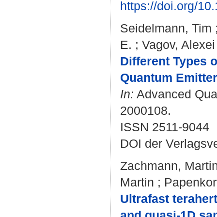
https://doi.org/
Seidelmann, Tim
E.
;
Vagov, Alexei
Different Types 
Quantum Emitter 
In:
Advanced Quant
2000108.
ISSN 2511-9044
DOI der Verlagsv
Zachmann, Marti
Martin
;
Papenkort
Ultrafast terahe
and quasi-1D sa