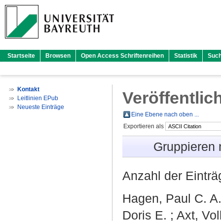
Startseite
Browsen
Open Access Schriftenreihen
Statistik
Suc
Kontakt
Veröffentlic
Leitlinien EPub
Neueste Einträge
Eine Ebene nach oben ...
Exportieren als
Gruppieren
Anzahl der Eintr
Hagen, Paul C. A
Doris E.
;
Axt, Vol