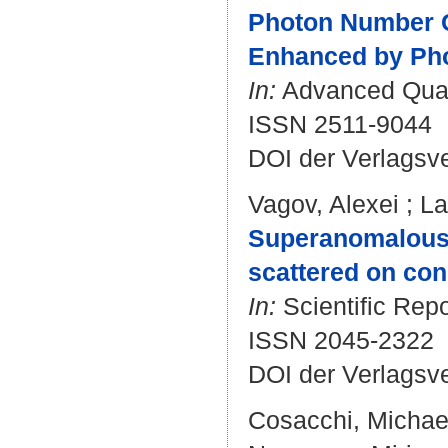
Photon Number C
Enhanced by Ph
In:
Advanced Quant
ISSN 2511-9044
DOI der Verlagsv
Vagov, Alexei
;
La
Superanomalous s
scattered on con
In:
Scientific Repo
ISSN 2045-2322
DOI der Verlagsv
Cosacchi, Michae