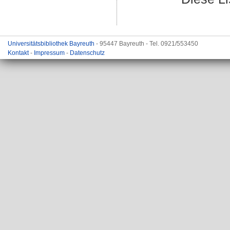
Universitätsbibliothek Bayreuth
- 95447 Bayreuth - Tel. 0921/553450
Kontakt
-
Impressum
-
Datenschutz