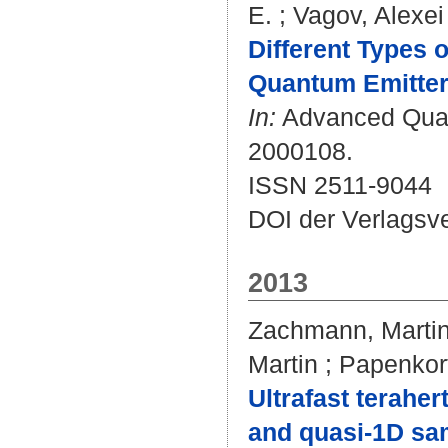
E.
;
Vagov, Alexei
Different Types 
Quantum Emitter 
In:
Advanced Quant
2000108.
ISSN 2511-9044
DOI der Verlagsv
2013
Zachmann, Marti
Martin
;
Papenkort
Ultrafast terahe
and quasi-1D sa