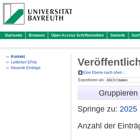
Startseite
Browsen
Open Access Schriftenreihen
Statistik
Suc
Kontakt
Veröffentlic
Leitlinien EPub
Neueste Einträge
Eine Ebene nach oben ...
Exportieren als
Gruppieren
Springe zu:
2025
Anzahl der Eintr