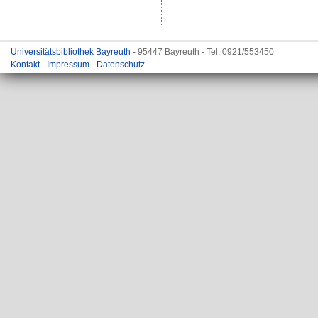
Universitätsbibliothek Bayreuth
- 95447 Bayreuth - Tel. 0921/553450
Kontakt
-
Impressum
-
Datenschutz