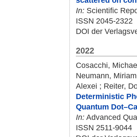
scattered on con
In:
Scientific Repo
ISSN 2045-2322
DOI der Verlagsv
2022
Cosacchi, Michae
Neumann, Miriam
Alexei
;
Reiter, Do
Deterministic P
Quantum Dot–Cav
In:
Advanced Quant
ISSN 2511-9044