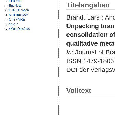
EP3 XML
Titelangaben
EndNote
HTML Citation
Multiline CSV
Brand, Lars
;
And
OPENAIRE
epicur
Unpacking brand
xMetaDissPlus
consolidation o
qualitative meta
In:
Journal of Br
ISSN 1479-1803
DOI der Verlags
Volltext