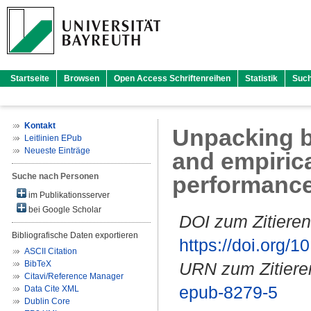
Startseite
Browsen
Open Access Schriftenreihen
Statistik
Suc
Kontakt
Unpacking br
Leitlinien EPub
Neueste Einträge
and empirica
Suche nach Personen
performances
im Publikationsserver
bei Google Scholar
DOI zum Zitieren
Bibliografische Daten exportieren
https://doi.org
ASCII Citation
BibTeX
URN zum Zitiere
Citavi/Reference Manager
epub-8279-5
Data Cite XML
Dublin Core