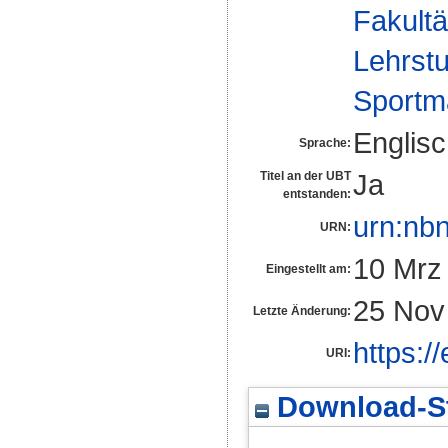
Fakultä
Lehrstu
Sportm
Englis
Sprache:
Ja
Titel an der UBT
entstanden:
urn:nb
URN:
10 Mrz
Eingestellt am:
25 Nov
Letzte Änderung:
https:/
URI:
Download-St