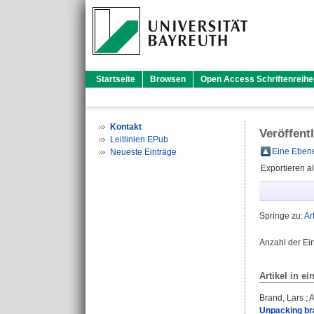
Startseite
Browsen
Open Access Schriftenreihe
Kontakt
Veröffent
Leitlinien EPub
Eine Ebene
Neueste Einträge
Exportieren a
Springe zu:
Ar
Anzahl der Ei
Artikel in ei
Brand, Lars
;
A
Unpacking bra