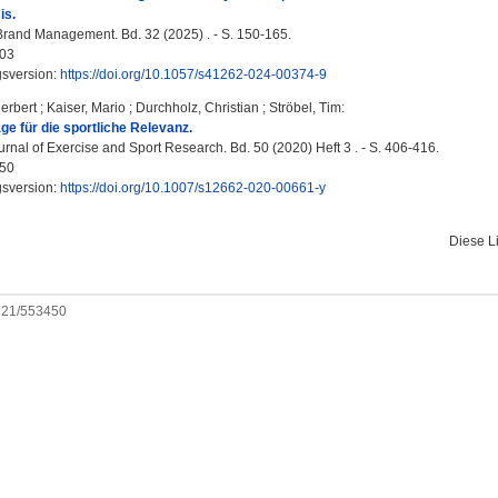
is.
Brand Management. Bd. 32 (2025) . - S. 150-165.
03
gsversion:
https://doi.org/10.1057/s41262-024-00374-9
erbert
;
Kaiser, Mario
;
Durchholz, Christian
;
Ströbel, Tim
:
ge für die sportliche Relevanz.
nal of Exercise and Sport Research. Bd. 50 (2020) Heft 3 . - S. 406-416.
50
gsversion:
https://doi.org/10.1007/s12662-020-00661-y
Diese L
0921/553450