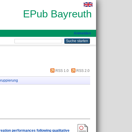
EPub Bayreuth
Anmelden
RSS 1.0
RSS 2.0
ruppierung
reation performances following qualitative