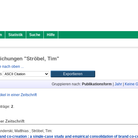
n
Statistik
Suche
Hilfe
lichungen "
Ströbel, Tim
"
 nach oben ...
ls
Gruppieren nach:
Publikationsform
|
Jahr
|
Keine G
tikel in einer Zeitschrift
nträge:
2
.
ner Zeitschrift
nderski, Matthias
;
Ströbel, Tim
:
nd co-creation : a single-case study and empirical consolidation of brand co-c