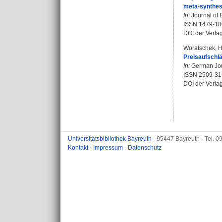
meta-synthes
In:
Journal of 
ISSN 1479-18
DOI der Verla
Woratschek, H
Preisaufschlä
In:
German Jour
ISSN 2509-31
DOI der Verla
Universitätsbibliothek Bayreuth
- 95447 Bayreuth - Tel. 
Kontakt
-
Impressum
-
Datenschutz