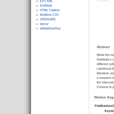
EP3 XML
EndNote
HTML Citation
Multiline CSV
OPENAIRE
epicur
xMetaDissPlus
Abstract
While the ma
Hofstede’s c
different cul
Likelihood M
literature, 
a research m
the intercul
Chinese to p
Weitere Ang
Publikations
Keywo