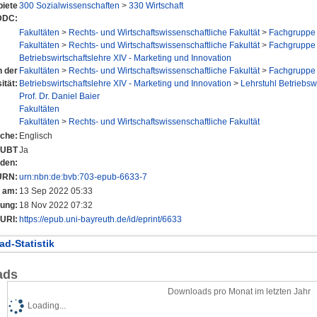
iete
300 Sozialwissenschaften
>
330 Wirtschaft
DDC:
Fakultäten
>
Rechts- und Wirtschaftswissenschaftliche Fakultät
>
Fachgruppe 
Fakultäten
>
Rechts- und Wirtschaftswissenschaftliche Fakultät
>
Fachgruppe 
Betriebswirtschaftslehre XIV - Marketing und Innovation
n der
Fakultäten
>
Rechts- und Wirtschaftswissenschaftliche Fakultät
>
Fachgruppe 
ität:
Betriebswirtschaftslehre XIV - Marketing und Innovation
>
Lehrstuhl Betriebswi
Prof. Dr. Daniel Baier
Fakultäten
Fakultäten
>
Rechts- und Wirtschaftswissenschaftliche Fakultät
che:
Englisch
r UBT
Ja
nden:
URN:
urn:nbn:de:bvb:703-epub-6633-7
t am:
13 Sep 2022 05:33
rung:
18 Nov 2022 07:32
URI:
https://epub.uni-bayreuth.de/id/eprint/6633
d-Statistik
ads
Downloads pro Monat im letzten Jahr
Loading...