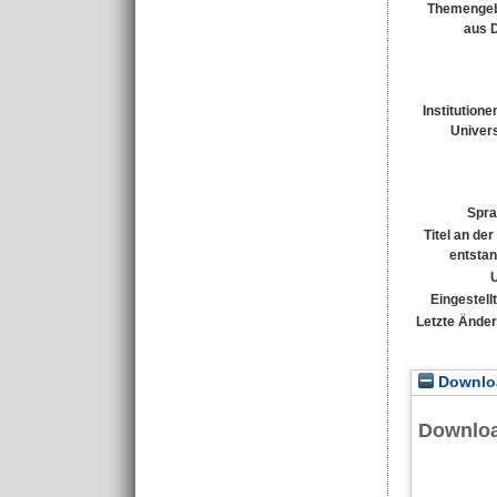
Themengeb
aus 
Institutione
Univers
Spra
Titel an de
entsta
Eingestell
Letzte Ände
Downloa
Downlo