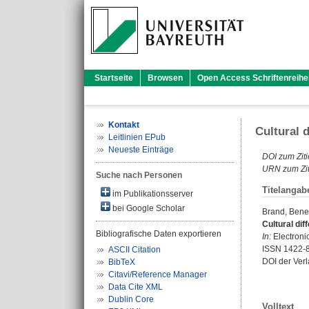
Startseite
Browsen
Open Access Schriftenreihe
Kontakt
Cultural 
Leitlinien EPub
Neueste Einträge
DOI zum Ziti
URN zum Zit
Suche nach Personen
Titelangab
im Publikationsserver
bei Google Scholar
Brand, Bened
Cultural dif
Bibliografische Daten exportieren
In:
Electronic
ISSN 1422-
ASCII Citation
DOI der Ver
BibTeX
Citavi/Reference Manager
Data Cite XML
Dublin Core
Volltext