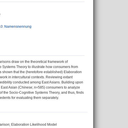
f
.0: Namensnennung
parisons draw on the theoretical framework of
ive Systems Theory to illustrate how consumers from
 is shown that the (heretofore established) Elaboration
ork in intercultural contexts. Reviewing extant
 credibility conducted among East Asians. Building upon
d East Asian (Chinese; n=585) consumers to analyze
 of the Socio-Cognitive Systems Theory, and thus, finds
cedents for evaluating them separately.
arison; Elaboration Likelihood Model