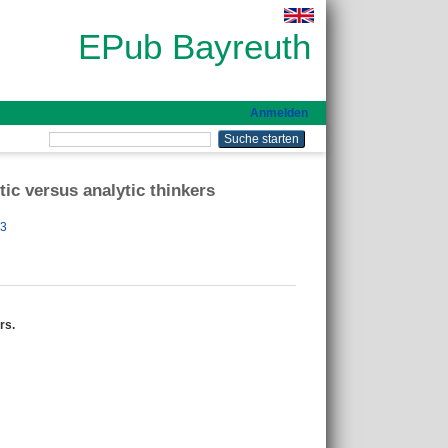
EPub Bayreuth
Anmelden
tic versus analytic thinkers
33
rs.