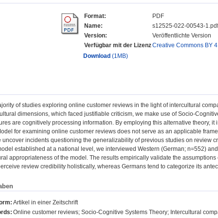
Format:
PDF
Name:
s12525-022-00543-1.pd
Version:
Veröffentlichte Version
Verfügbar mit der Lizenz
Creative Commons BY 4
Download
(1MB)
jority of studies exploring online customer reviews in the light of intercultural com
ultural dimensions, which faced justifiable criticism, we make use of Socio-Cognit
tures are cognitively processing information. By employing this alternative theory, it
odel for examining online customer reviews does not serve as an applicable framew
we uncover incidents questioning the generalizability of previous studies on review
odel established at a national level, we interviewed Western (German; n=552) an
tural appropriateness of the model. The results empirically validate the assumptions
erceive review credibility holistically, whereas Germans tend to categorize its ante
aben
form:
Artikel in einer Zeitschrift
rds:
Online customer reviews; Socio-Cognitive Systems Theory; Intercultural comp