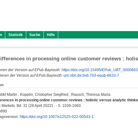
n
Statistik
Suche
Hilfe
differences in processing online customer reviews : holis
eren der Version auf EPub Bayreuth:
https://doi.org/10.15495/EPub_UBT_000066
ieren der Version auf EPub Bayreuth:
urn:nbn:de:bvb:703-epub-6633-7
en
ikt Martin
;
Kopplin, Cristopher Siegfried
;
Rausch, Theresa Maria
:
ferences in processing online customer reviews : holistic versus analytic thinke
 Markets. Bd. 32 (28 April 2022) . - S. 1039-1060.
8890
lagsversion:
https://doi.org/10.1007/s12525-022-00543-1