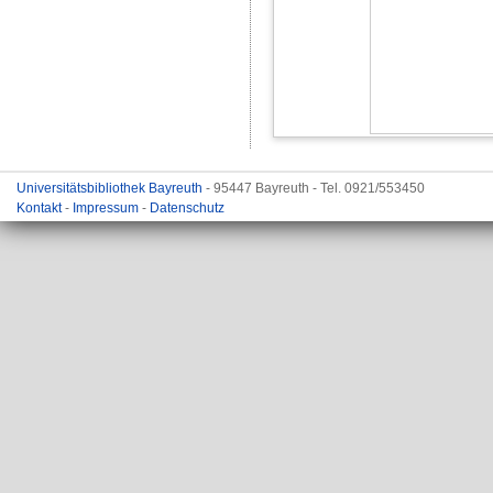
Universitätsbibliothek Bayreuth
- 95447 Bayreuth - Tel. 0921/553450
Kontakt
-
Impressum
-
Datenschutz