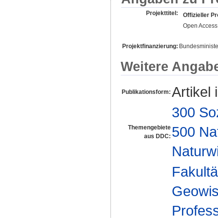
Projekttitel:
Offizieller Pr
Open Access 
Projektfinanzierung:
Bundesministe
Weitere Angab
Artikel 
Publikationsform:
300 So
500 Na
Themengebiete
aus DDC:
Naturw
Fakultä
Geowis
Profes