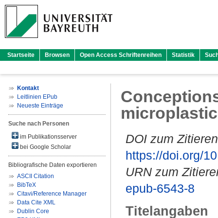
Startseite
Browsen
Open Access Schriftenreihen
Statistik
Suc
Kontakt
Conceptions
Leitlinien EPub
Neueste Einträge
microplasti
Suche nach Personen
DOI zum Zitieren
im Publikationsserver
bei Google Scholar
https://doi.org
Bibliografische Daten exportieren
URN zum Zitiere
ASCII Citation
BibTeX
epub-6543-8
Citavi/Reference Manager
Data Cite XML
Titelangaben
Dublin Core