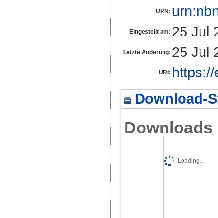
urn:nb
URN:
25 Jul 
Eingestellt am:
25 Jul 
Letzte Änderung:
https:/
URI:
Download-St
Downloads
Loading...