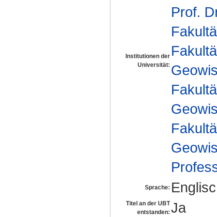
Prof. D
Fakultä
Fakultä
Institutionen der
Universität:
Geowis
Fakultä
Geowis
Fakultä
Geowis
Profes
Englis
Sprache:
Ja
Titel an der UBT
entstanden: