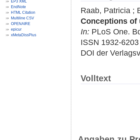
EP3 XML
EndNote
Raab, Patricia
;
HTML Citation
Multiline CSV
Conceptions of 
OPENAIRE
epicur
In:
PLoS One. Bd.
xMetaDissPlus
ISSN 1932-6203
DOI der Verlags
Volltext
Angaben zu Pr