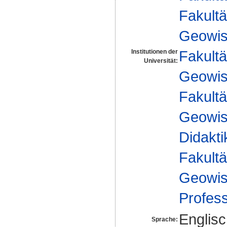
Fakultä
Geowis
Fakultä
Institutionen der
Universität:
Geowis
Fakultä
Geowis
Didakti
Fakultä
Geowis
Profes
Englis
Sprache: