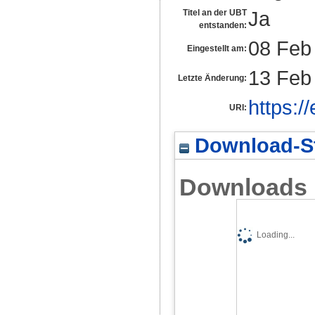
Ja
Titel an der UBT
entstanden:
08 Feb
Eingestellt am:
13 Feb
Letzte Änderung:
https:/
URI:
Download-St
Downloads
Loading...