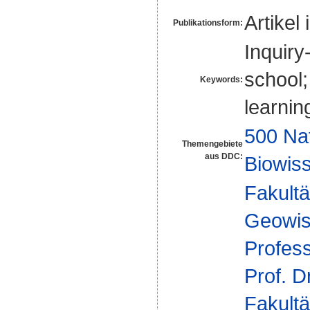
Artikel 
Publikationsform:
Inquiry
school;
Keywords:
learnin
500 Na
Themengebiete
aus DDC:
Biowiss
Fakultä
Geowis
Profes
Prof. D
Fakultä