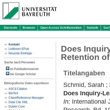
Startseite
Browsen
Open Access Schriftenreihen
Statistik
Suc
Kontakt
Does Inquir
Leitlinien EPub
Neueste Einträge
Retention o
Suche nach Personen
im Publikationsserver
Titelangaben
bei Google Scholar
Schmid, Sarah
;
Bibliografische Daten exportieren
ASCII Citation
Does Inquiry-L
BibTeX
Citavi/Reference Manager
In:
International 
Data Cite XML
Dublin Core
Research. Bd. 10 