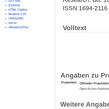
EP3 XML
EndNote
ISSN 1694-2116
HTML Citation
Multiline CSV
OPENAIRE
epicur
Volltext
xMetaDissPlus
Angaben zu Pr
Projekttitel:
Offizieller Projekttitel
Open Access Publizie
Weitere Angab