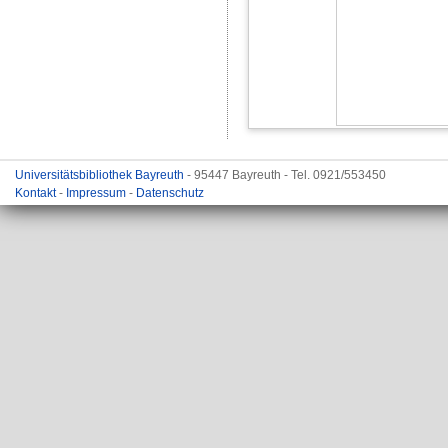
Universitätsbibliothek Bayreuth
- 95447 Bayreuth - Tel. 0921/553450
Kontakt
-
Impressum
-
Datenschutz