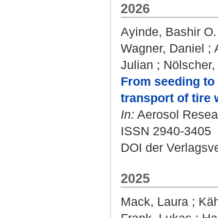
2026
Ayinde, Bashir O.
Wagner, Daniel
;
Julian
;
Nölscher,
From seeding to 
transport of tire
In:
Aerosol Resear
ISSN 2940-3405
DOI der Verlagsv
2025
Mack, Laura
;
Käh