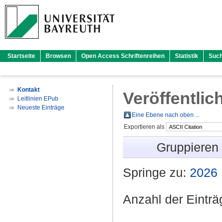
Startseite
Browsen
Open Access Schriftenreihen
Statistik
Suc
Kontakt
Veröffentlic
Leitlinien EPub
Neueste Einträge
Eine Ebene nach oben ...
Exportieren als
Gruppieren
Springe zu:
2026
Anzahl der Eintr