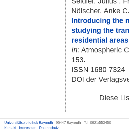
Seidler, Julius
;
F
Nölscher, Anke C
Introducing the 
studying the tran
residential areas
In:
Atmospheric Ch
153.
ISSN 1680-7324
DOI der Verlagsv
Diese Li
Universitätsbibliothek Bayreuth
- 95447 Bayreuth - Tel. 0921/553450
Kontakt
-
Impressum
-
Datenschutz