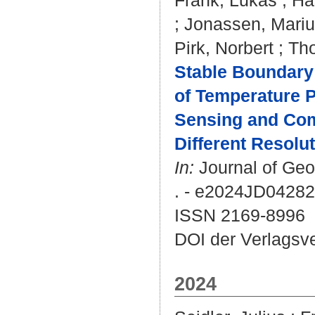
Frank, Lukas
;
Ha
;
Jonassen, Mariu
Pirk, Norbert
;
Tho
Stable Boundary 
of Temperature P
Sensing and Com
Different Resolut
In:
Journal of Geo
. - e2024JD04282
ISSN 2169-8996
DOI der Verlagsv
2024